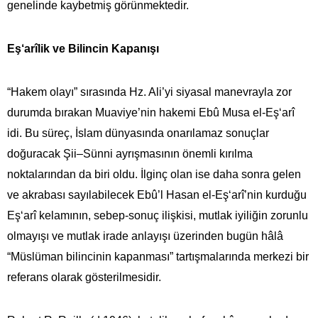
genelinde kaybetmiş görünmektedir.
Eş‘arîlik ve Bilincin Kapanışı
“Hakem olayı” sırasında Hz. Ali’yi siyasal manevrayla zor
durumda bırakan Muaviye’nin hakemi Ebû Musa el-Eş‘arî
idi. Bu süreç, İslam dünyasında onarılamaz sonuçlar
doğuracak Şii–Sünni ayrışmasının önemli kırılma
noktalarından da biri oldu. İlginç olan ise daha sonra gelen
ve akrabası sayılabilecek Ebû’l Hasan el-Eş‘arî’nin kurduğu
Eş‘arî kelamının, sebep-sonuç ilişkisi, mutlak iyiliğin zorunlu
olmayışı ve mutlak irade anlayışı üzerinden bugün hâlâ
“Müslüman bilincinin kapanması” tartışmalarında merkezi bir
referans olarak gösterilmesidir.