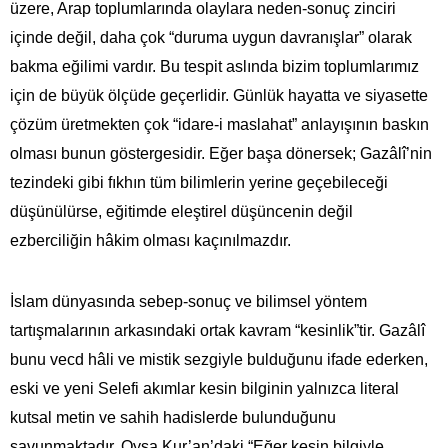
üzere, Arap toplumlarında olaylara neden-sonuç zinciri
içinde değil, daha çok “duruma uygun davranışlar” olarak
bakma eğilimi vardır. Bu tespit aslında bizim toplumlarımız
için de büyük ölçüde geçerlidir. Günlük hayatta ve siyasette
çözüm üretmekten çok “idare-i maslahat” anlayışının baskın
olması bunun göstergesidir. Eğer başa dönersek; Gazâlî’nin
tezindeki gibi fıkhın tüm bilimlerin yerine geçebileceği
düşünülürse, eğitimde eleştirel düşüncenin değil
ezberciliğin hâkim olması kaçınılmazdır.
İslam dünyasında sebep-sonuç ve bilimsel yöntem
tartışmalarının arkasındaki ortak kavram “kesinlik”tir. Gazâlî
bunu vecd hâli ve mistik sezgiyle bulduğunu ifade ederken,
eski ve yeni Selefi akımlar kesin bilginin yalnızca literal
kutsal metin ve sahih hadislerde bulunduğunu
savunmaktadır. Oysa Kur’an’daki “Eğer kesin bilgiyle