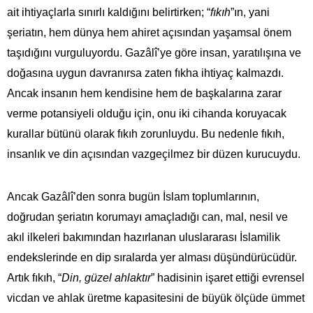
ait ihtiyaçlarla sınırlı kaldığını belirtirken; “
fıkıh
”ın, yani
şeriatın, hem dünya hem ahiret açısından yaşamsal önem
taşıdığını vurguluyordu. Gazâlî’ye göre insan, yaratılışına ve
doğasına uygun davranırsa zaten fıkha ihtiyaç kalmazdı.
Ancak insanın hem kendisine hem de başkalarına zarar
verme potansiyeli olduğu için, onu iki cihanda koruyacak
kurallar bütünü olarak fıkıh zorunluydu. Bu nedenle fıkıh,
insanlık ve din açısından vazgeçilmez bir düzen kurucuydu.
Ancak Gazâlî’den sonra bugün İslam toplumlarının,
doğrudan şeriatın korumayı amaçladığı can, mal, nesil ve
akıl ilkeleri bakımından hazırlanan uluslararası İslamilik
endekslerinde en dip sıralarda yer alması düşündürücüdür.
Artık fıkıh, “
Din, güzel ahlaktır
” hadisinin işaret ettiği evrensel
vicdan ve ahlak üretme kapasitesini de büyük ölçüde ümmet