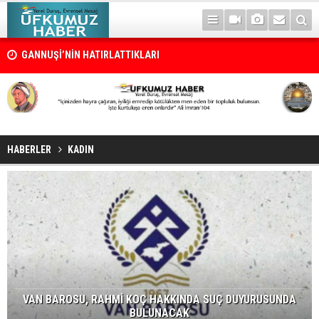
GANNUŞİ’NİN HATIRLATTIKLARI
HABERLER
KADIN
VAN BAROSU, RAHMİ KOÇ HAKKINDA SUÇ DUYURUSUNDA
BULUNACAK