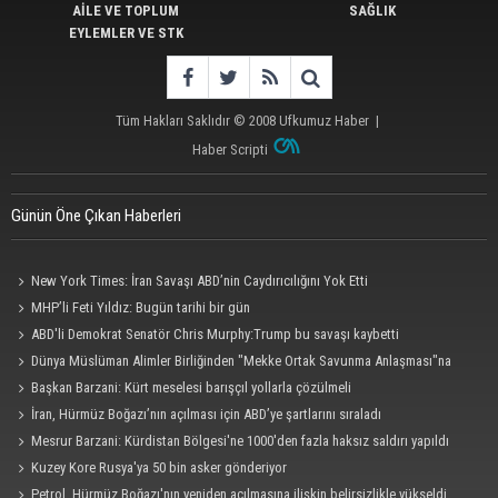
AİLE VE TOPLUM
SAĞLIK
EYLEMLER VE STK
Tüm Hakları Saklıdır © 2008
Ufkumuz Haber
|
Haber Scripti
Günün Öne Çıkan Haberleri
New York Times: İran Savaşı ABD’nin Caydırıcılığını Yok Etti
MHP’li Feti Yıldız: Bugün tarihi bir gün
ABD'li Demokrat Senatör Chris Murphy:Trump bu savaşı kaybetti
Dünya Müslüman Alimler Birliğinden "Mekke Ortak Savunma Anlaşması"na
destek
Başkan Barzani: Kürt meselesi barışçıl yollarla çözülmeli
İran, Hürmüz Boğazı’nın açılması için ABD’ye şartlarını sıraladı
Mesrur Barzani: Kürdistan Bölgesi'ne 1000'den fazla haksız saldırı yapıldı
Kuzey Kore Rusya'ya 50 bin asker gönderiyor
Petrol, Hürmüz Boğazı'nın yeniden açılmasına ilişkin belirsizlikle yükseldi