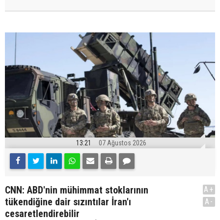
13:21
07 Ağustos 2026
CNN: ABD'nin mühimmat stoklarının
A+
tükendiğine dair sızıntılar İran'ı
A-
cesaretlendirebilir