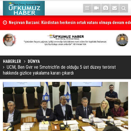
la
Neçirvan Barzani: Kürdistan herkesin ortak vatanı olmaya devam e
HABERLER
DÜNYA
UCM, Ben Gvir ve Smotrich'in de olduğu 5 üst düzey terörist
hakkında gizlice yakalama kararı çıkardı