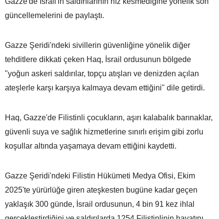
Gazze'de İsrail'in saldırılarının hız kesmediğine yönelik son
güncellemelerini de paylaştı.
Gazze Şeridi'ndeki sivillerin güvenliğine yönelik diğer
tehditlere dikkati çeken Haq, İsrail ordusunun bölgede
"yoğun askeri saldırılar, topçu atışları ve denizden açılan
ateşlerle karşı karşıya kalmaya devam ettiğini" dile getirdi.
Haq, Gazze'de Filistinli çocukların, aşırı kalabalık barınaklar,
güvenli suya ve sağlık hizmetlerine sınırlı erişim gibi zorlu
koşullar altında yaşamaya devam ettiğini kaydetti.
Gazze Şeridi'ndeki Filistin Hükümeti Medya Ofisi, Ekim
2025'te yürürlüğe giren ateşkesten bugüne kadar geçen
yaklaşık 300 günde, İsrail ordusunun, 4 bin 91 kez ihlal
gerçekleştirdiğini ve saldırılarda 1254 Filistinlinin hayatını