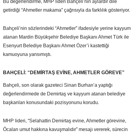
Bu değerlendirme, MHP lideri Bahçeli’nin aylardır dile
getirdiği “Ahmetler makama” çağrısıyla da farklılık gösteriyor.
Bahçeli’nin sözlerindeki “Ahmetler” ifadesiyle yerine kayyum
atanan Mardin Büyükşehir Belediye Başkanı Ahmet Türk ile
Esenyurt Belediye Başkanı Ahmet Özer’i kastettiği
kamuoyuna yansımıştı.
BAHÇELİ: “DEMİRTAŞ EVİNE, AHMETLER GÖREVE”
Bahçeli, son olarak gazeteci Sinan Burhan’a yaptığı
değerlendirmede de Demirtaş ve kayyum atanan belediye
başkanları konusundaki pozisyonunu korudu.
MHP lideri, “Selahattin Demirtaş evine, Ahmetler görevine,
Öcalan umut hakkına kavuşmalıdır” mesajı vererek, sürecin