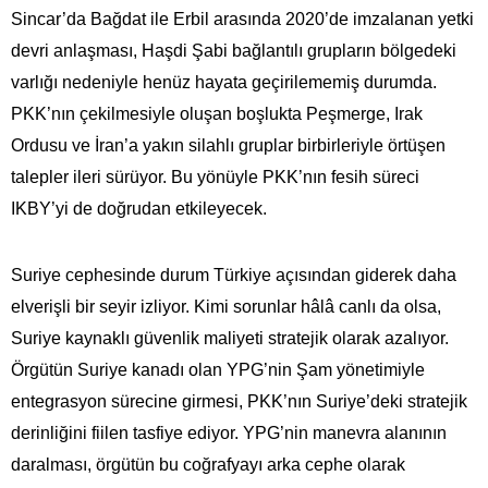
Sincar’da Bağdat ile Erbil arasında 2020’de imzalanan yetki
devri anlaşması, Haşdi Şabi bağlantılı grupların bölgedeki
varlığı nedeniyle henüz hayata geçirilememiş durumda.
PKK’nın çekilmesiyle oluşan boşlukta Peşmerge, Irak
Ordusu ve İran’a yakın silahlı gruplar birbirleriyle örtüşen
talepler ileri sürüyor. Bu yönüyle PKK’nın fesih süreci
IKBY’yi de doğrudan etkileyecek.
Suriye cephesinde durum Türkiye açısından giderek daha
elverişli bir seyir izliyor. Kimi sorunlar hâlâ canlı da olsa,
Suriye kaynaklı güvenlik maliyeti stratejik olarak azalıyor.
Örgütün Suriye kanadı olan YPG’nin Şam yönetimiyle
entegrasyon sürecine girmesi, PKK’nın Suriye’deki stratejik
derinliğini fiilen tasfiye ediyor. YPG’nin manevra alanının
daralması, örgütün bu coğrafyayı arka cephe olarak