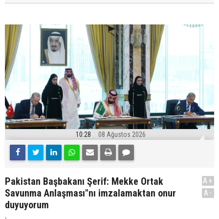
10:28
08 Ağustos 2026
Pakistan Başbakanı Şerif: Mekke Ortak
A+
Savunma Anlaşması"nı imzalamaktan onur
A-
duyuyorum
.