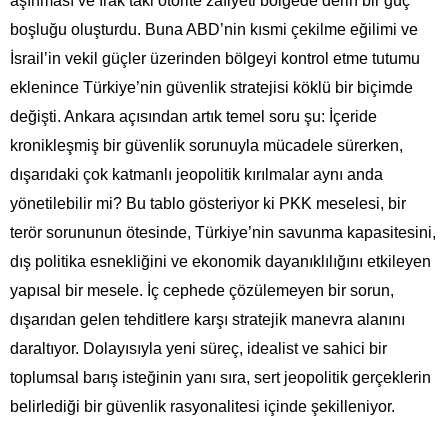
aşınması ve Irak’taki otorite zafiyeti bölgede derin bir güç
boşluğu oluşturdu. Buna ABD’nin kısmi çekilme eğilimi ve
İsrail’in vekil güçler üzerinden bölgeyi kontrol etme tutumu
eklenince Türkiye’nin güvenlik stratejisi köklü bir biçimde
değişti. Ankara açısından artık temel soru şu: İçeride
kronikleşmiş bir güvenlik sorunuyla mücadele sürerken,
dışarıdaki çok katmanlı jeopolitik kırılmalar aynı anda
yönetilebilir mi? Bu tablo gösteriyor ki PKK meselesi, bir
terör sorununun ötesinde, Türkiye’nin savunma kapasitesini,
dış politika esnekliğini ve ekonomik dayanıklılığını etkileyen
yapısal bir mesele. İç cephede çözülemeyen bir sorun,
dışarıdan gelen tehditlere karşı stratejik manevra alanını
daraltıyor. Dolayısıyla yeni süreç, idealist ve sahici bir
toplumsal barış isteğinin yanı sıra, sert jeopolitik gerçeklerin
belirlediği bir güvenlik rasyonalitesi içinde şekilleniyor.