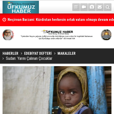
la
Neçirvan Barzani: Kürdistan herkesin ortak vatanı olmaya devam e
HABERLER
EDEBİYAT DEFTERİ
MAKALELER
Sudan: Yarını Çalınan Çocuklar