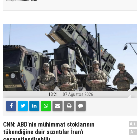
13:21
07 Ağustos 2026
CNN: ABD'nin mühimmat stoklarının
A+
tükendiğine dair sızıntılar İran'ı
A-
cesaretlendirebilir