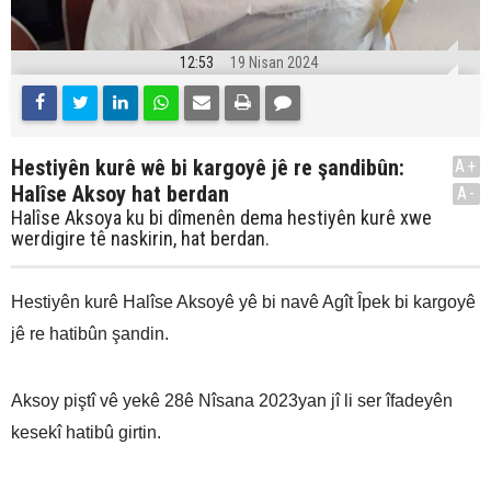
12:53
19 Nisan 2024
Hestiyên kurê wê bi kargoyê jê re şandibûn:
A+
Halîse Aksoy hat berdan
A-
Halîse Aksoya ku bi dîmenên dema hestiyên kurê xwe
werdigire tê naskirin, hat berdan.
Hestiyên kurê Halîse Aksoyê yê bi navê Agît Îpek bi kargoyê
jê re hatibûn şandin.
Aksoy piştî vê yekê 28ê Nîsana 2023yan jî li ser îfadeyên
kesekî hatibû girtin.