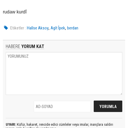
rudaw kurdî
,
,
Etiketler :
Halîse Aksoy
Agît Îpek
berdan
HABERE
YORUM KAT
UYARI:
Küfür, hakaret, rencide edici cümleler veya imalar, inançlara saldırı