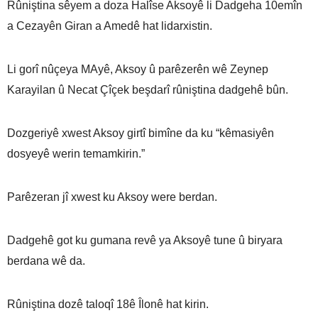
Rûniştina sêyem a doza Halîse Aksoyê li Dadgeha 10emîn
a Cezayên Giran a Amedê hat lidarxistin.
Li gorî nûçeya MAyê, Aksoy û parêzerên wê Zeynep
Karayilan û Necat Çîçek beşdarî rûniştina dadgehê bûn.
Dozgeriyê xwest Aksoy girtî bimîne da ku “kêmasiyên
dosyeyê werin temamkirin.”
Parêzeran jî xwest ku Aksoy were berdan.
Dadgehê got ku gumana revê ya Aksoyê tune û biryara
berdana wê da.
Rûniştina dozê taloqî 18ê Îlonê hat kirin.