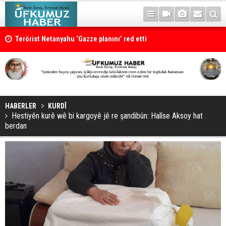
Terörist Netanyahu ‘Gazze planını’ red etti
HABERLER
KURDÎ
Hestiyên kurê wê bi kargoyê jê re şandibûn: Halîse Aksoy hat
berdan