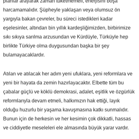
planlar arayarak zaman tüketmemeli, enerjisini boşa
harcamamalıdır. Şüpheyle yaklaşan veya olumsuz ön
yargıyla bakan çevreler, bu süreci istedikleri kadar
eşelesinler, altından bin yıllık kardeşliğimizden, birbirimize
sıkı sıkıya sarılma arzusundan ve Kürdüyle, Türküyle hep
birlikte Türkiye olma duygusundan başka bir şey
bulamayacaklardır.
Atılan ve atılacak her adım yeni ufuklara, yeni reformlara ve
yeni bir hayata da zemin hazırlayacaktır. Elbette tüm bu
çabalar güçlü ve köklü demokrasi, adalet, eşitlik ve özgürlük
reformlarıyla devam etmeli, halkımızın hak ettiği, layık
olduğu huzurlu bir yaşama kavuşmasına katkı sunmalıdır.
Bunun için de herkesin ve her kesimin çok dikkatli, hassas
ve ciddiyetle meseleleri ele almasında büyük yarar vardır.