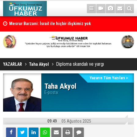
Mesrur Barzani: İsrail ile hiçbir ilişkimiz yok
Cevdet Yılmaz: Türkiye süreci tamamlanırsa Türkiye yeni bir dönem
Diploma skandalı ve yargı
YAZARLAR
Taha Akyol
Yazarın Tüm Yazıları >
Taha Akyol
E-posta:
09:49
05 Ağustos 2025