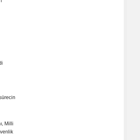
n
di
sürecin
, Milli
venlik