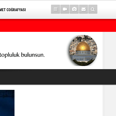
ET COĞRAFYASI
7 yıl sonra Serê Kaniyê'ye dönüşler yarın başlıyor