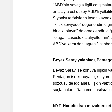
"ABD'nin savaşla ilgili çatışmalar
amacıyla üst düzey ABD'li yetkilil
Siyonist terörislerin insan kaynak
"kritik seviyede" değerlendirildiği
bir dizi olayın" da örneklendirildiğ
"olağan casusluk faaliyetlerinin" ö
ABD'ye karşı dahi agresif istihbarat
Beyaz Saray yalanladı, Penta
Beyaz Saray ise konuya ilişkin ya
Pentagon ise konuya ilişkin yorum
sözcüsü de iddialara ilişkin yaptı
suçlamaların "tamamen asılsız" ol
NYT: Hedefte İran müzakereleri