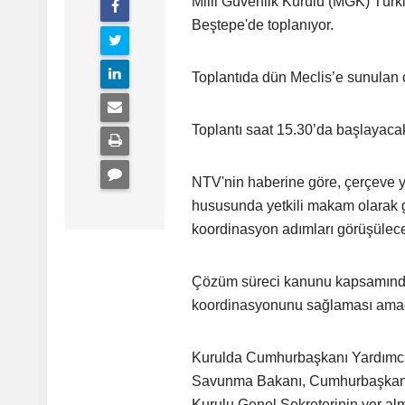
Milli Güvenlik Kurulu (MGK) Tü
Beştepe'de toplanıyor.
Toplantıda dün Meclis’e sunulan 
Toplantı saat 15.30’da başlayaca
NTV'nin haberine göre, çerçeve ya
hususunda yetkili makam olarak g
koordinasyon adımları görüşülec
Çözüm süreci kanunu kapsamında 
koordinasyonunu sağlaması amaç
Kurulda Cumhurbaşkanı Yardımcısı 
Savunma Bakanı, Cumhurbaşkanlığı 
Kurulu Genel Sekreterinin yer al