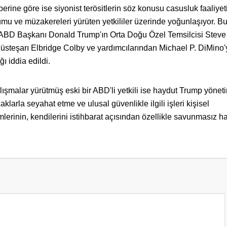
ine göre ise siyonist terösitlerin söz konusu casusluk faaliyeti
umu ve müzakereleri yürüten yetkililer üzerinde yoğunlaşıyor. B
ut ABD Başkanı Donald Trump'ın Orta Doğu Özel Temsilcisi Steve 
steşarı Elbridge Colby ve yardımcılarından Michael P. DiMino'
ğı iddia edildi.
ışmalar yürütmüş eski bir ABD'li yetkili ise haydut Trump yöne
aklarla seyahat etme ve ulusal güvenlikle ilgili işleri kişisel
mlerinin, kendilerini istihbarat açısından özellikle savunmasız h