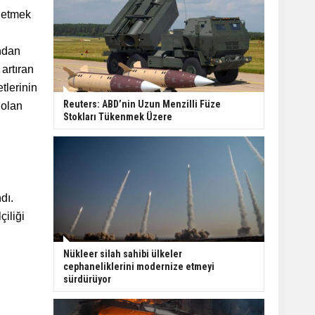
e etmek
.
ından
 artıran
etlerinin
Reuters: ABD’nin Uzun Menzilli Füze
 olan
Stokları Tükenmek Üzere
dı.
iliği
Nükleer silah sahibi ülkeler
cephaneliklerini modernize etmeyi
sürdürüyor