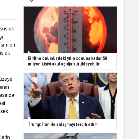
susluk
şı
simleri
usluk
El Nino önümüzdeki yılın sonuna kadar 50
milyon kişiyi akut açlığa sürükleyebilir
düzeye
sının
rasında
esi
ksek
Trump: İran ile anlaşmayı tercih ettim
lerin