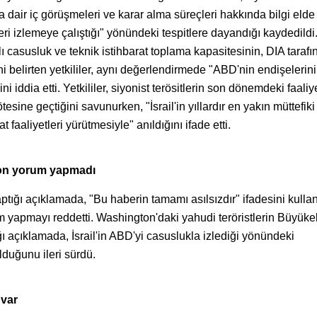
a dair iç görüşmeleri ve karar alma süreçleri hakkında bilgi eld
eri izlemeye çalıştığı" yönündeki tespitlere dayandığı kaydedildi
lı casusluk ve teknik istihbarat toplama kapasitesinin, DIA taraf
ni belirten yetkililer, aynı değerlendirmede "ABD'nin endişelerini
ini iddia etti. Yetkililer, siyonist terösitlerin son dönemdeki faaliy
tesine geçtiğini savunurken, "İsrail'in yıllardır en yakın müttefiki
 faaliyetleri yürütmesiyle" anıldığını ifade etti.
gon yorum yapmadı
ptığı açıklamada, "Bu haberin tamamı asılsızdır" ifadesini kullan
 yapmayı reddetti. Washington'daki yahudi teröristlerin Büyükelç
ğı açıklamada, İsrail'in ABD'yi casuslukla izlediği yönündeki
duğunu ileri sürdü.
 var