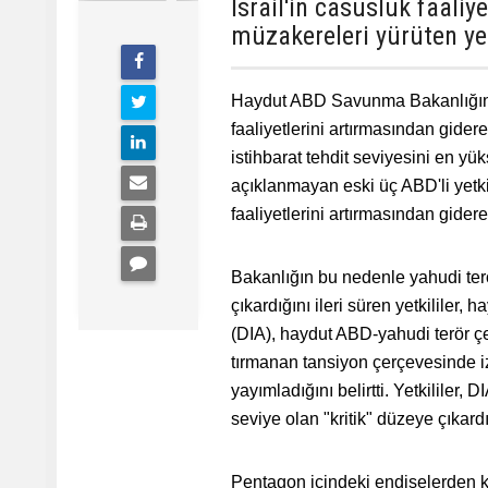
İsrail'in casusluk faaliy
müzakereleri yürüten yet
Haydut ABD Savunma Bakanlığının
faaliyetlerini artırmasından gider
istihbarat tehdit seviyesini en y
açıklanmayan eski üç ABD'li yetki
faaliyetlerini artırmasından gider
Bakanlığın bu nedenle yahudi terö
çıkardığını ileri süren yetkilile
(DIA), haydut ABD-yahudi terör çet
tırmanan tansiyon çerçevesinde izl
yayımladığını belirtti. Yetkililer,
seviye olan "kritik" düzeye çıkard
Pentagon içindeki endişelerden ka