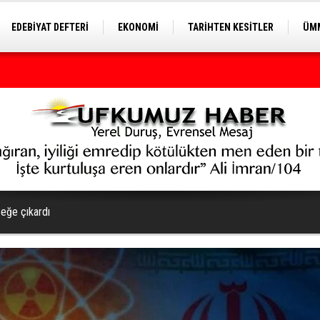
EDEBİYAT DEFTERİ
EKONOMİ
TARİHTEN KESİTLER
ÜMM
EĞİTİM
seğe çıkardı