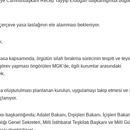
rkiye Cumhurbaşkanı Recep Tayyip Erdoğan başkanlığında bugü
çerçeve yasa taslağının ele alaınması bekleniyor.
k.
sa kapsamında, örgütün silah bırakma sürecinin tespiti ve teyi
örev yapması öngörülen MGK'de, ilgili kurumlar arasındaki
ek.
oluşturulması planlanan kurulun, uygulamayı takip etmesi ve 
lanıyor.
başkanlığında; Adalet Bakanı, Dışişleri Bakanı, İçişleri Bakanı
Genel Sekreteri, Milli İstihbarat Teşkilatı Başkanı ve Milli Gü
ması öngörülüyor.