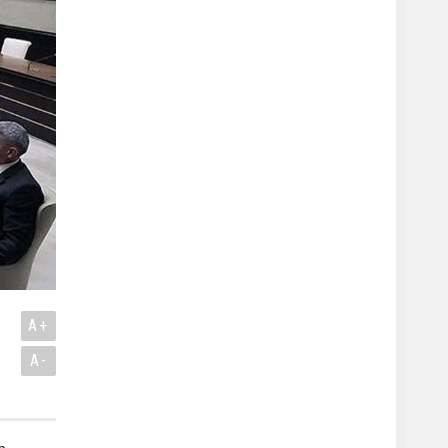
A+
A-