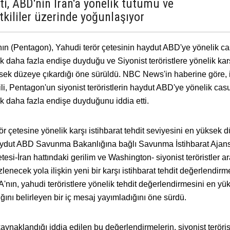
eti, ABD'nin İran'a yönelik tutumu ve
kililer üzerinde yoğunlaşıyor
 (Pentagon), Yahudi terör çetesinin haydut ABD'ye yönelik ca
ek daha fazla endişe duyduğu ve Siyonist teröristlere yönelik kar
üksek düzeye çıkardığı öne sürüldü. NBC News'in haberine göre, i
li, Pentagon'un siyonist teröristlerin haydut ABD'ye yönelik cas
ek daha fazla endişe duyduğunu iddia etti.
r çetesine yönelik karşı istihbarat tehdit seviyesini en yüksek 
r, haydut ABD Savunma Bakanlığına bağlı Savunma İstihbarat Ajan
esi-İran hattındaki gerilim ve Washington- siyonist teröristler a
enecek yola ilişkin yeni bir karşı istihbarat tehdit değerlendirm
 DIA'nın, yahudi teröristlere yönelik tehdit değerlendirmesini en yü
ığını belirleyen bir iç mesaj yayımladığını öne sürdü.
ynaklandığı iddia edilen bu değerlendirmelerin, siyonist teröris