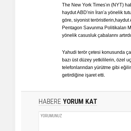
The New York Times'ın (NYT) haber
haydut ABD'nin İran'a yönelik tut
göre, siyonist teröristlerin,hayd
Pentagon Savunma Politikaları Mü
yönelik casusluk çabalarını artırdı
Yahudi terör çetesi konusunda çal
bazı üst düzey yetkililerin, özel uç
telefonlarından yürütme gibi eğili
getirdiğine işaret etti.
HABERE
YORUM KAT