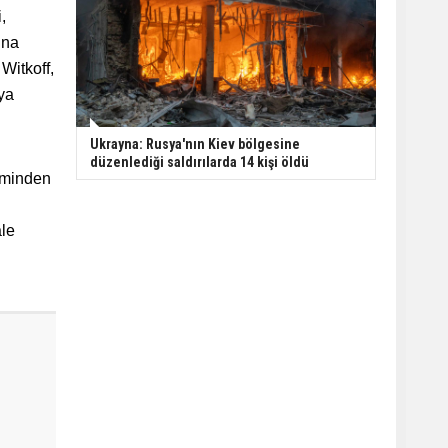
,
una
Witkoff,
ya
Ukrayna: Rusya'nın Kiev bölgesine
düzenlediği saldırılarda 14 kişi öldü
timinden
ale