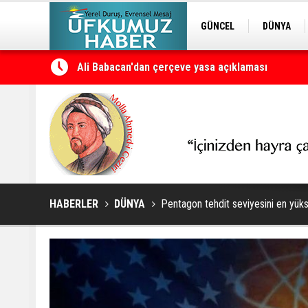
GÜNCEL
DÜNYA
Ali Babacan'dan çerçeve yasa açıklaması
EDİTÖRDEN
KURDÎ
Petrol erzan bû
HABERLER
DÜNYA
Pentagon tehdit seviyesini en yük