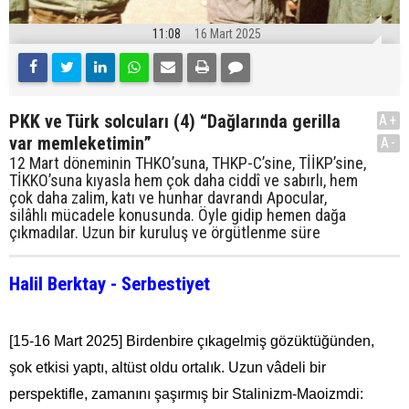
11:08
16 Mart 2025
PKK ve Türk solcuları (4) “Dağlarında gerilla
A+
var memleketimin”
A-
12 Mart döneminin THKO’suna, THKP-C’sine, TİİKP’sine,
TİKKO’suna kıyasla hem çok daha ciddî ve sabırlı, hem
çok daha zalim, katı ve hunhar davrandı Apocular,
silâhlı mücadele konusunda. Öyle gidip hemen dağa
çıkmadılar. Uzun bir kuruluş ve örgütlenme süre
Halil Berktay - Serbestiyet
[15-16 Mart 2025] Birdenbire çıkagelmiş gözüktüğünden,
şok etkisi yaptı, altüst oldu ortalık. Uzun vâdeli bir
perspektifle, zamanını şaşırmış bir Stalinizm-Maoizmdi: