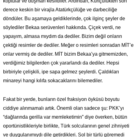
koptular ve düşman kesildiler. Ardından, Kürtçülükten son
derece keskin bir virajla Atatürkçülüğe ve darbeciliğe
döndüler. Bu aşamaya geldiklerinde, çok ilginç şeyler de
söylediler Bekaa serüvenleri hakkında. Çiçek verdi, ne
yapayım, almasa mıydım da dediler. Bizim değil onların
çektiği resimler de dediler. Meğer o resimleri sonradan MİT’e
onlar vermiş de dediler. MİT bizim Bekaa’ya gitmemizden,
verdiğimiz bilgilerden çok yararlandı da dediler. Hepsi
birbiriyle çelişkili, ipe sapa gelmez şeylerdi. Çaldıkları
minareyi hangi kılıfa sokacaklarını bilemediler.
Fakat bir yerde, bunların özel fraksiyon öyküsü boyutu
ciddiye alınmamalı artık. Önemli olan sadece şu: PKK’yı
“dağlarında gerilla var memleketimin” diye överken, bütün
oportünistlikleriyle birlikte, Türk solcularının genel zihniyeti
ve duygulanımıydı dile getirdikleri. Sol bir türlü göremedi