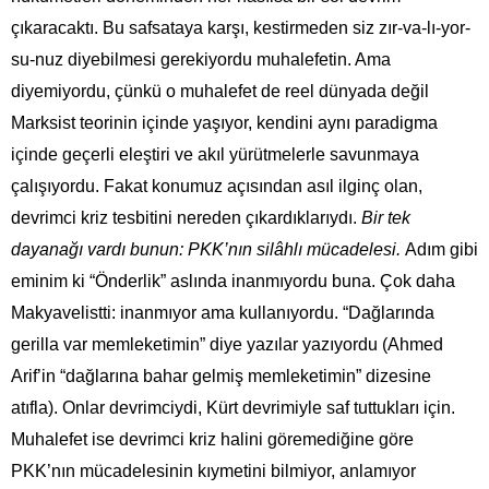
çıkaracaktı. Bu safsataya karşı, kestirmeden siz zır-va-lı-yor-
su-nuz diyebilmesi gerekiyordu muhalefetin. Ama
diyemiyordu, çünkü o muhalefet de reel dünyada değil
Marksist teorinin içinde yaşıyor, kendini aynı paradigma
içinde geçerli eleştiri ve akıl yürütmelerle savunmaya
çalışıyordu. Fakat konumuz açısından asıl ilginç olan,
devrimci kriz tesbitini nereden çıkardıklarıydı.
Bir tek
dayanağı vardı bunun: PKK’nın silâhlı mücadelesi.
Adım gibi
eminim ki “Önderlik” aslında inanmıyordu buna. Çok daha
Makyavelistti: inanmıyor ama kullanıyordu. “Dağlarında
gerilla var memleketimin” diye yazılar yazıyordu (Ahmed
Arif’in “dağlarına bahar gelmiş memleketimin” dizesine
atıfla). Onlar devrimciydi, Kürt devrimiyle saf tuttukları için.
Muhalefet ise devrimci kriz halini göremediğine göre
PKK’nın mücadelesinin kıymetini bilmiyor, anlamıyor