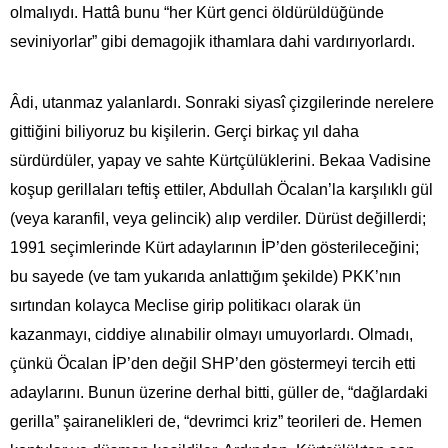
olmalıydı. Hattâ bunu “her Kürt genci öldürüldüğünde
seviniyorlar” gibi demagojik ithamlara dahi vardırıyorlardı.
Âdi, utanmaz yalanlardı. Sonraki siyasî çizgilerinde nerelere
gittiğini biliyoruz bu kişilerin. Gerçi birkaç yıl daha
sürdürdüler, yapay ve sahte Kürtçülüklerini. Bekaa Vadisine
koşup gerillaları teftiş ettiler, Abdullah Öcalan’la karşılıklı gül
(veya karanfil, veya gelincik) alıp verdiler. Dürüst değillerdi;
1991 seçimlerinde Kürt adaylarının İP’den gösterileceğini;
bu sayede (ve tam yukarıda anlattığım şekilde) PKK’nın
sırtından kolayca Meclise girip politikacı olarak ün
kazanmayı, ciddiye alınabilir olmayı umuyorlardı. Olmadı,
çünkü Öcalan İP’den değil SHP’den göstermeyi tercih etti
adaylarını. Bunun üzerine derhal bitti, güller de, “dağlardaki
gerilla” şairanelikleri de, “devrimci kriz” teorileri de. Hemen