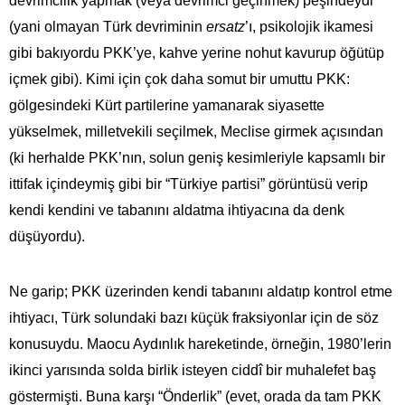
devrimcilik yapmak (veya devrimci geçinmek) peşindeydi
(yani olmayan Türk devriminin
ersatz
’ı, psikolojik ikamesi
gibi bakıyordu PKK’ye, kahve yerine nohut kavurup öğütüp
içmek gibi). Kimi için çok daha somut bir umuttu PKK:
gölgesindeki Kürt partilerine yamanarak siyasette
yükselmek, milletvekili seçilmek, Meclise girmek açısından
(ki herhalde PKK’nın, solun geniş kesimleriyle kapsamlı bir
ittifak içindeymiş gibi bir “Türkiye partisi” görüntüsü verip
kendi kendini ve tabanını aldatma ihtiyacına da denk
düşüyordu).
Ne garip; PKK üzerinden kendi tabanını aldatıp kontrol etme
ihtiyacı, Türk solundaki bazı küçük fraksiyonlar için de söz
konusuydu. Maocu Aydınlık hareketinde, örneğin, 1980’lerin
ikinci yarısında solda birlik isteyen ciddî bir muhalefet baş
göstermişti. Buna karşı “Önderlik” (evet, orada da tam PKK