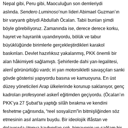
Nepal gibi, Peru gibi, Maoculuğun son demleriydi
aslında.
Sendero Luminoso
’nun lideri Abimael Guzman’ın
bir varyantı gibiydi Abdullah Öcalan. Tabii bunları şimdi
böyle görebiliyoruz. Zamanında ise, derece derece korku,
hayret ve hayranlık uyandırıyordu, bölük ve tabur
büyüklüğünde birimlerle gerçekleştirdikleri karakol
baskınları. Devlet hazırlıksız yakalanmış, PKK önemli bir
alan hâkimiyeti sağlamıştı. Şehirlerde dahi yarı-legalitesi,
alenî görünürlüğü vardı; iri yarı motorsikletli savaşçıları sanki
gövde gösterisi yapıyordu basına ve kamuoyuna. En üst
düzey yöneticileri Arap ülkelerinde korunup saklanıyor, genç
kadroları profesyonel askerî eğitimden geçiyordu. (Öcalan’ın
PKK’ya 27 Şubat’ta yaptığı silâh bırakma ve kendini
feshetme çağrısında, “reel sosyalizm”in bitmişliğinden söz
etmesinin asıl anlamı buydu. Bir ideolojik iflâstan ve
dolayısıyla ütopya kaybından çok, himayenin ve sağlam bir