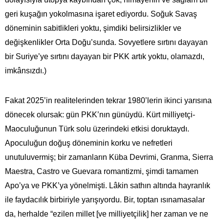
geri kuşağın yokolmasına işaret ediyordu. Soğuk Savaş
döneminin sabitlikleri yoktu, şimdiki belirsizlikler ve
değişkenlikler Orta Doğu’sunda. Sovyetlere sırtını dayayan
bir Suriye’ye sırtını dayayan bir PKK artık yoktu, olamazdı,
imkânsızdı.)
Fakat 2025’in realitelerinden tekrar 1980’lerin ikinci yarısına
dönecek olursak: gün PKK’nın günüydü. Kürt milliyetçi-
Maoculuğunun Türk solu üzerindeki etkisi doruktaydı.
Apoculuğun doğuş döneminin korku ve nefretleri
unutuluvermiş; bir zamanların Küba Devrimi, Granma, Sierra
Maestra, Castro ve Guevara romantizmi, şimdi tamamen
Apo’ya ve PKK’ya yönelmişti. Lâkin sathın altında hayranlık
ile faydacılık birbiriyle yarışıyordu. Bir, toptan ısınamasalar
da, herhalde “ezilen millet [ve milliyetçilik] her zaman ve ne