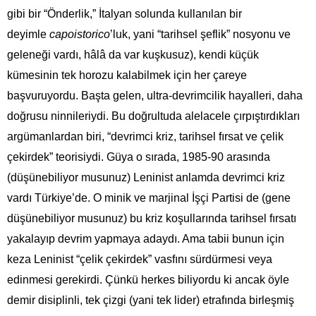
gibi bir “Önderlik,” İtalyan solunda kullanılan bir
deyimle
capoistorico
’luk, yani “tarihsel şeflik” nosyonu ve
geleneği vardı, hâlâ da var kuşkusuz), kendi küçük
kümesinin tek horozu kalabilmek için her çareye
başvuruyordu. Başta gelen, ultra-devrimcilik hayalleri, daha
doğrusu ninnileriydi. Bu doğrultuda alelacele çırpıştırdıkları
argümanlardan biri, “devrimci kriz, tarihsel fırsat ve çelik
çekirdek” teorisiydi. Güya o sırada, 1985-90 arasında
(düşünebiliyor musunuz) Leninist anlamda devrimci kriz
vardı Türkiye’de. O minik ve marjinal İşçi Partisi de (gene
düşünebiliyor musunuz) bu kriz koşullarında tarihsel fırsatı
yakalayıp devrim yapmaya adaydı. Ama tabii bunun için
keza Leninist “çelik çekirdek” vasfını sürdürmesi veya
edinmesi gerekirdi. Çünkü herkes biliyordu ki ancak öyle
demir disiplinli, tek çizgi (yani tek lider) etrafında birleşmiş