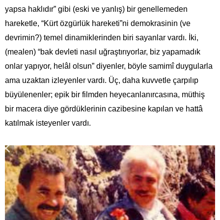
yapsa haklıdır” gibi (eski ve yanlış) bir genellemeden
hareketle, “Kürt özgürlük hareketi”ni demokrasinin (ve
devrimin?) temel dinamiklerinden biri sayanlar vardı. İki,
(mealen) “bak devleti nasıl uğraştırıyorlar, biz yapamadık
onlar yapıyor, helâl olsun” diyenler, böyle samimî duygularla
ama uzaktan izleyenler vardı. Üç, daha kuvvetle çarpılıp
büyülenenler; epik bir filmden heyecanlanırcasına, müthiş
bir macera diye gördüklerinin cazibesine kapılan ve hattâ
katılmak isteyenler vardı.