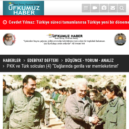
Cevdet Yılmaz: Türkiye süreci tamamlanırsa Türkiye yeni bir dönem
HABERLER
EDEBİYAT DEFTERİ
DÜŞÜNCE - YORUM - ANALİZ
PKK ve Türk solcuları (4) “Dağlarında gerilla var memleketimin”