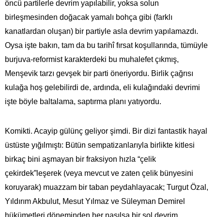
öncü partilerle devrim yapılabilir, yoksa solun
birleşmesinden doğacak yamalı bohça gibi (farklı
kanatlardan oluşan) bir partiyle asla devrim yapılamazdı.
Oysa işte bakın, tam da bu tarihî fırsat koşullarında, tümüyle
burjuva-reformist karakterdeki bu muhalefet çıkmış,
Menşevik tarzı gevşek bir parti öneriyordu. Birlik çağrısı
kulağa hoş gelebilirdi de, ardında, eli kulağındaki devrimi
işte böyle baltalama, saptırma planı yatıyordu.
Komikti. Acayip gülünç geliyor şimdi. Bir dizi fantastik hayal
üstüste yığılmıştı: Bütün sempatizanlarıyla birlikte kitlesi
birkaç bini aşmayan bir fraksiyon hızla “çelik
çekirdek”leşerek (veya mevcut ve zaten çelik bünyesini
koruyarak) muazzam bir taban peydahlayacak; Turgut Özal,
Yıldırım Akbulut, Mesut Yılmaz ve Süleyman Demirel
hükümetleri döneminden her nasılsa bir sol devrim