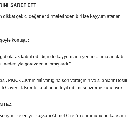
NI İŞARET ETTİ
n dikkat çekici değerlendirmelerinden biri ise kayyum atanan
 şöyle konuştu:
 olarak kabul edildiğinde kayyumların yerine atamalar olabilir
sı nedeniyle görevden alınmışlardı.”
ı, PKK/KCK’nin fiilî varlığına son verdiğinin ve silahlarını tesl
illî Güvenlik Kurulu tarafından teyit edilmesi üzerine kuruluyor.
ANTEZ
Esenyurt Belediye Başkanı Ahmet Özer’in durumunu bu kapsamd