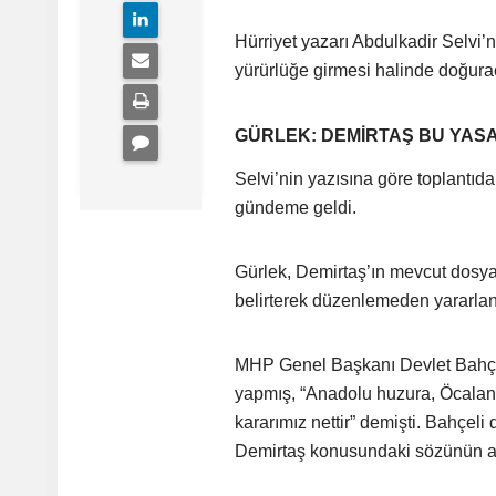
Hürriyet yazarı Abdulkadir Selvi’
yürürlüğe girmesi halinde doğurac
GÜRLEK: DEMİRTAŞ BU YA
Selvi’nin yazısına göre toplantı
gündeme geldi.
Gürlek, Demirtaş’ın mevcut dosy
belirterek düzenlemeden yararla
MHP Genel Başkanı Devlet Bahçel
yapmış, “Anadolu huzura, Öcala
kararımız nettir” demişti. Bahçel
Demirtaş konusundaki sözünün ar