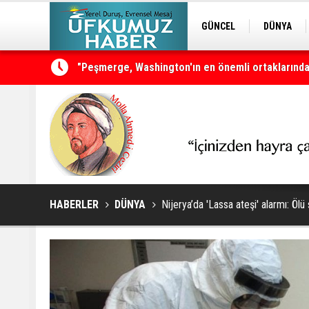
GÜNCEL
DÜNYA
EDİTÖRDEN
KURDÎ
Neçirvan Barzani: Kürdistan herkesin ortak vata
HABERLER
DÜNYA
Nijerya’da 'Lassa ateşi' alarmı: Ölü