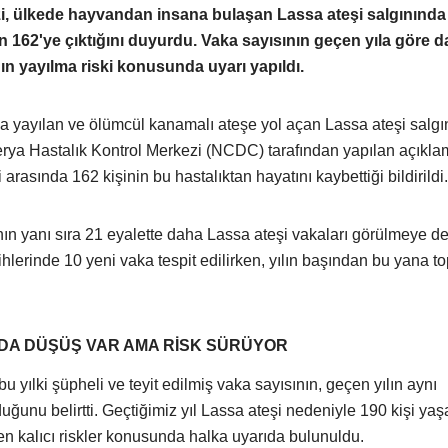
zi, ülkede hayvandan insana bulaşan Lassa ateşi salgınında 
n 162'ye çıktığını duyurdu. Vaka sayısının geçen yıla göre 
n yayılma riski konusunda uyarı yapıldı.
yla yayılan ve ölümcül kanamalı ateşe yol açan Lassa ateşi salgı
ijerya Hastalık Kontrol Merkezi (NCDC) tarafından yapılan açıkl
arasında 162 kişinin bu hastalıktan hayatını kaybettiği bildirildi.
ın yanı sıra 21 eyalette daha Lassa ateşi vakaları görülmeye 
hlerinde 10 yeni vaka tespit edilirken, yılın başından bu yana t
DA DÜŞÜŞ VAR AMA RİSK SÜRÜYOR
yılki şüpheli ve teyit edilmiş vaka sayısının, geçen yılın aynı
unu belirtti. Geçtiğimiz yıl Lassa ateşi nedeniyle 190 kişi yaş
en kalıcı riskler konusunda halka uyarıda bulunuldu.