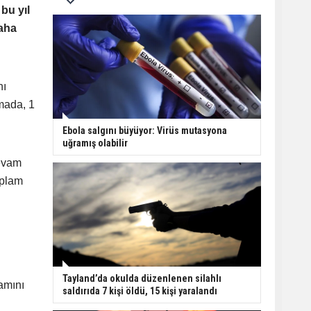
bu yıl
daha
nı
amada, 1
Ebola salgını büyüyor: Virüs mutasyona
uğramış olabilir
devam
oplam
Tayland’da okulda düzenlenen silahlı
amını
saldırıda 7 kişi öldü, 15 kişi yaralandı