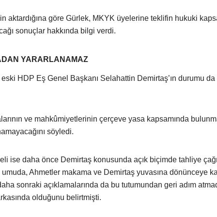
nin aktardığına göre Gürlek, MKYK üyelerine teklifin hukuki kap
ağı sonuçlar hakkında bilgi verdi.
SADAN YARARLANAMAZ
da eski HDP Eş Genel Başkanı Selahattin Demirtaş’ın durumu da
alarının ve mahkûmiyetlerinin çerçeve yasa kapsamında bulunm
namayacağını söyledi.
i ise daha önce Demirtaş konusunda açık biçimde tahliye çağr
n umuda, Ahmetler makama ve Demirtaş yuvasına dönünceye k
i daha sonraki açıklamalarında da bu tutumundan geri adım atmad
kasında olduğunu belirtmişti.