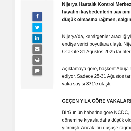
Nijerya Hastalık Kontrol Merke
hayatını kaybedenlerin sayısını
düşük olmasına rağmen, salgını
Nijerya'da, kemirgenler aracılığı
endişe verici boyutlara ulaştı. N
Ocak ile 31 Ağustos 2025 tarihleri 
Açıklamaya göre, başkent Abuja'n
ediyor. Sadece 25-31 Ağustos tari
vaka sayısı
871'e
ulaştı.
GEÇEN YILA GÖRE VAKALAR
BirGün'ün haberine göre NCDC, bu 
dönemine kıyasla daha düşük olduğ
yitirmişti. Ancak, bu düşüşe rağm