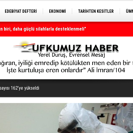
EDEBİYAT DEFTERİ
EKONOMİ
TARİHTEN KESİTLER
ÜMM
EĞİTİM
nı olmaya devam edecek
 sayısı 162’ye yükseldi