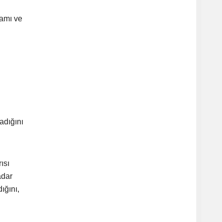
samı ve
adığını
ısı
adar
ığını,