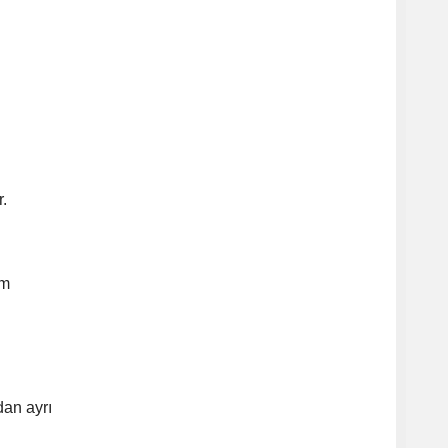
.
im
an ayrı