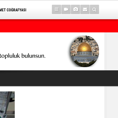
ET COĞRAFYASI
Kürt seçmeni matematik sanan seçimi kaybeder