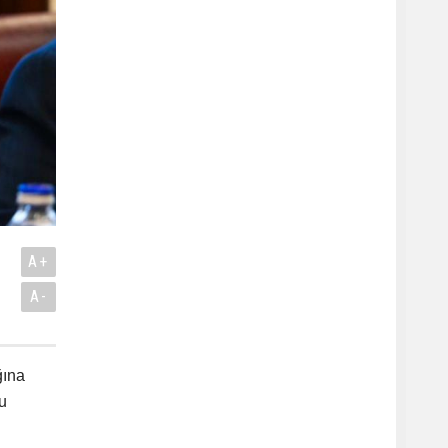
A+
A-
ğına
u