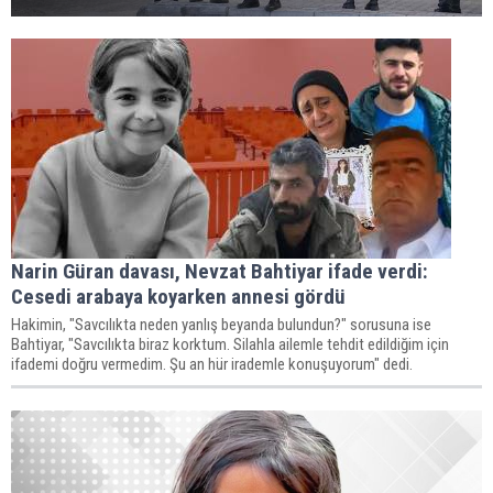
Narin Güran davası, Nevzat Bahtiyar ifade verdi:
Cesedi arabaya koyarken annesi gördü
Hakimin, "Savcılıkta neden yanlış beyanda bulundun?" sorusuna ise
Bahtiyar, "Savcılıkta biraz korktum. Silahla ailemle tehdit edildiğim için
ifademi doğru vermedim. Şu an hür irademle konuşuyorum" dedi.