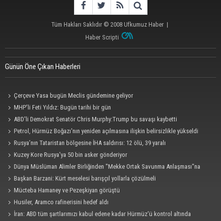
Tüm Hakları Saklıdır © 2008
Ufkumuz Haber
|
Haber Scripti
Günün Öne Çıkan Haberleri
Çerçeve Yasa bugün Meclis gündemine geliyor
MHP’li Feti Yıldız: Bugün tarihi bir gün
ABD'li Demokrat Senatör Chris Murphy:Trump bu savaşı kaybetti
Petrol, Hürmüz Boğazı'nın yeniden açılmasına ilişkin belirsizlikle yükseldi
Rusya’nın Tataristan bölgesine İHA saldırısı: 12 ölü, 39 yaralı
Kuzey Kore Rusya'ya 50 bin asker gönderiyor
Dünya Müslüman Alimler Birliğinden "Mekke Ortak Savunma Anlaşması"na
destek
Başkan Barzani: Kürt meselesi barışçıl yollarla çözülmeli
Mücteba Hamaney ve Pezeşkiyan görüştü
Husiler, Aramco rafinerisini hedef aldı
İran: ABD tüm şartlarımızı kabul edene kadar Hürmüz'ü kontrol altında