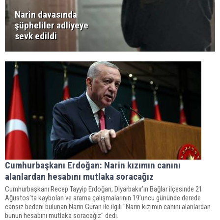
Narin davasında
şüpheliler adliyeye
sevk edildi
Cumhurbaşkanı Erdoğan: Narin kızımın canını
alanlardan hesabını mutlaka soracağız
Cumhurbaşkanı Recep Tayyip Erdoğan, Diyarbakır’ın Bağlar ilçesinde 21
Ağustos'ta kaybolan ve arama çalışmalarının 19’uncu gününde derede
cansız bedeni bulunan Narin Güran ile ilgili "Narin kızımın canını alanlardan
bunun hesabını mutlaka soracağız" dedi.