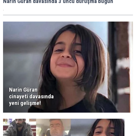
Narin Güran davasında 3’üncü duruşma bugün
.
Narin Güran
cinayeti davasında
yeni gelişme!