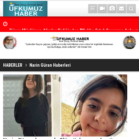
Dünya Müslüman Alimler Birliğinden "Mekke Ortak Savunma Anlaşm
destek
HABERLER
Narin Güran Haberleri