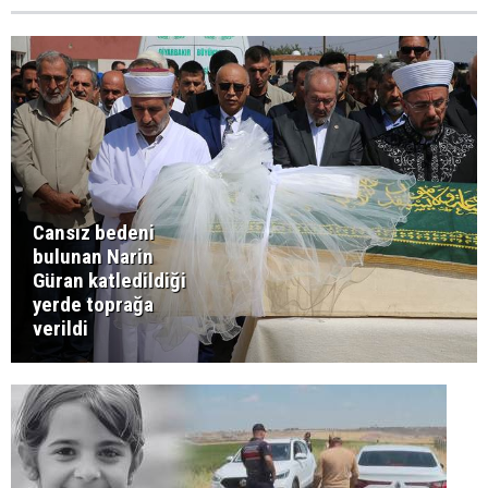
Cansız bedeni
bulunan Narin
Güran katledildiği
yerde toprağa
verildi