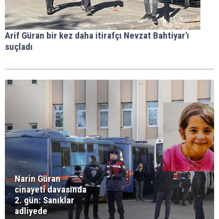
Arif Güran bir kez daha itirafçı Nevzat Bahtiyar'ı
suçladı
.
Narin Güran
cinayeti davasında
2. gün: Sanıklar
adliyede