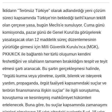
İktidarın "Terörsüz Türkiye" olarak adlandırdığı yeni çözüm
süreci kapsamında Türkiye'nin beklediği tarihî kanun teklifi
olan çerçeve yasa, bugün Meclis'e sunuluyor. Cuma günü
komisyonda, pazar günü de Genel Kurul'da görüşelerek
yasalaşacak olan 12 maddelik süreç düzenlemesinin
yürürlüğe girmesi için Milli Güvenlik Kurulu'nca (MGK),
PKK/KCK ile bağlantılı her türlü oluşumun kendini
feshettiğini ve silahların tamamen bırakıldığını tespit ve teyit
etmesi şartı aranacak. Bu şartın gerçekleşmesi halinde,
"örgütü kurma veya yönetme, üyelik, bilerek ve isteyerek
yardım, propaganda, örgüt faaliyeti kapsamındaki suçlar ve
terörün finansmanına ilişkin suçlar" ile ilgili soruşturma,
kovuşturma ve kesinleşmiş mahkûmiyet hükümleri
ertelenecek. Buna göre, bu suçlar kapsamında zamanaşımı