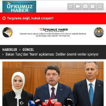
Yargılama değil, hukuk cinayeti!
HABERLER
GÜNCEL
Bakan Tunç'dan 'Narin' açıklaması: Deliller önemli veriler içeriyor