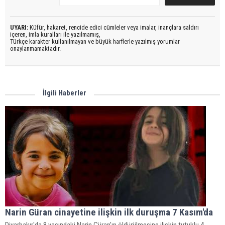
UYARI:
Küfür, hakaret, rencide edici cümleler veya imalar, inançlara saldırı
içeren, imla kuralları ile yazılmamış,
Türkçe karakter kullanılmayan ve büyük harflerle yazılmış yorumlar
onaylanmamaktadır.
İlgili Haberler
Narin Güran cinayetine ilişkin ilk duruşma 7 Kasım'da
Diyarbakır'da 8 yaşındaki Narin Güran'ın öldürülmesine ilişkin tutuklu 4