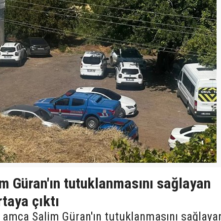
im Güran'ın tutuklanmasını sağlayan
rtaya çıktı
e amca Salim Güran'ın tutuklanmasını sağlaya