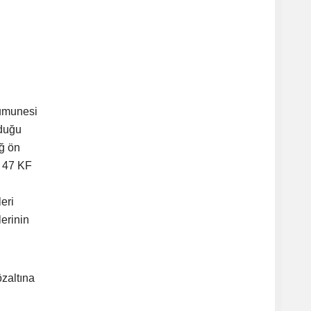
 numunesi
lduğu
ağ ön
e 47 KF
eri
lerinin
zaltına