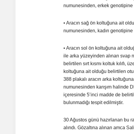
numunesinden, erkek genotipine sah
• Aracın sağ ön koltuğuna ait olduğ
numunesinden, kadın genotipine sah
• Aracın sol ön koltuğuna ait olduğ
ile arka yüzeyinden alınan svap 
belirtilen sırt kısmı koltuk kılıf
koltuğuna ait olduğu belirtilen o
388 plakalı aracın arka koltuğuna 
numunesinden karışım halinde DNA 
içeresinde 5’inci madde de belirti
bulunmadığı tespit edilmiştir.
30 Ağustos günü hazırlanan bu ra
alındı. Gözaltına alınan amca Sal