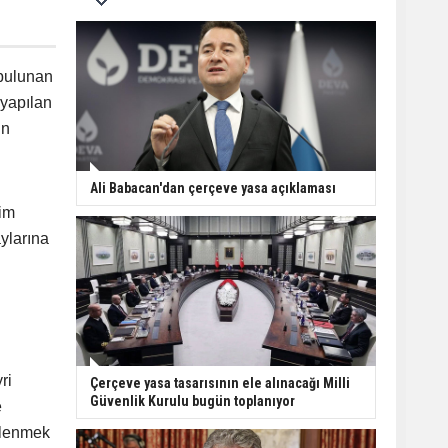
 bulunan
 yapılan
ın
Ali Babacan'dan çerçeve yasa açıklaması
lim
aylarına
ri
Çerçeve yasa tasarısının ele alınacağı Milli
Güvenlik Kurulu bugün toplanıyor
e
celenmek