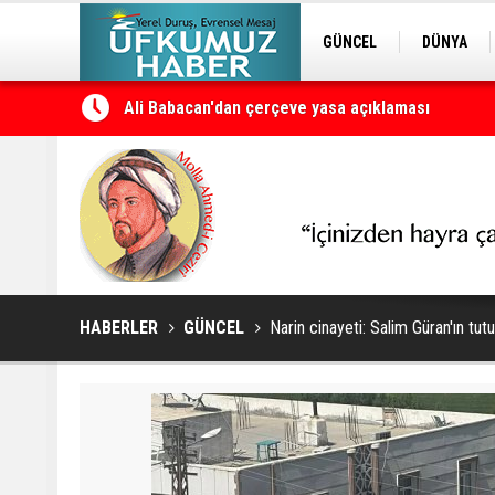
GÜNCEL
DÜNYA
EDİTÖRDEN
KURDÎ
Petrol erzan bû
HABERLER
GÜNCEL
Narin cinayeti: Salim Güran'ın tut