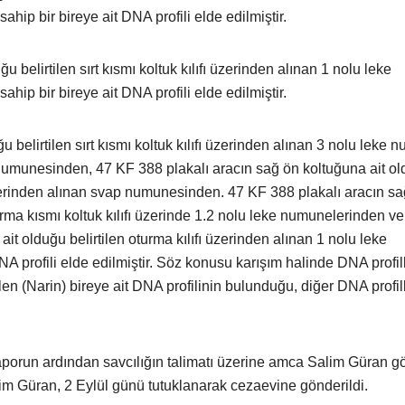
ip bir bireye ait DNA profili elde edilmiştir.
u belirtilen sırt kısmı koltuk kılıfı üzerinden alınan 1 nolu leke
ip bir bireye ait DNA profili elde edilmiştir.
u belirtilen sırt kısmı koltuk kılıfı üzerinden alınan 3 nolu leke
numunesinden, 47 KF 388 plakalı aracın sağ ön koltuğuna ait o
ı, üzerinden alınan svap numunesinden. 47 KF 388 plakalı aracın s
turma kısmı koltuk kılıfı üzerinde 1.2 nolu leke numunelerinden v
ait olduğu belirtilen oturma kılıfı üzerinden alınan 1 nolu leke
profili elde edilmiştir. Söz konusu karışım halinde DNA profill
len (Narin) bireye ait DNA profilinin bulunduğu, diğer DNA profil
porun ardından savcılığın talimatı üzerine amca Salim Güran gö
im Güran, 2 Eylül günü tutuklanarak cezaevine gönderildi.