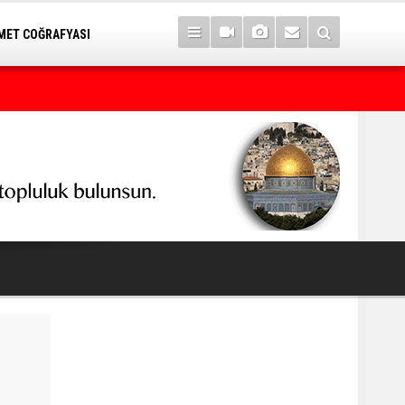
ET COĞRAFYASI
7 yıl sonra Serê Kaniyê'ye dönüşler yarın başlıyor