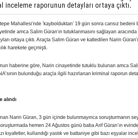
l inceleme raporunun detayları ortaya çıktı.
antepe Mahallesi'nde 'kaybolduktan' 19 gün sonra cansız bedeni
yetinde amca Salim Güran'ın tutuklanmasını sağlayan aracında
ları ortaya çıktı. Araçta Salim Güran ve katledilen Narin Güran'
lık harekete geçmişti.
nun haberine göre, Narin cinayetinde tutuklu bulunan amca Sa
NA’sının bulunduğu araçla ilgili hazırlanan kriminal raporun det
 alındı
anan Narin Güran, 3 gün içinde bulunmayınca soruşturmanın sey
n soruşturmada hemen 24 Ağustos günü baba Arif Güran’ın evind
zı kıyafetler, kullandığı yastık ve battaniye gibi bazı eşyalar in