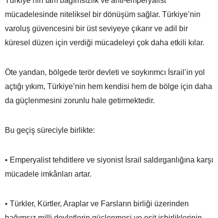
Türkiye’nin tam bağımsızlık ve anti-emperyalist
mücadelesinde niteliksel bir dönüşüm sağlar. Türkiye’nin
varoluş güvencesini bir üst seviyeye çıkarır ve adil bir
küresel düzen için verdiği mücadeleyi çok daha etkili kılar.
Öte yandan, bölgede terör devleti ve soykırımcı İsrail’in yol
açtığı yıkım, Türkiye’nin hem kendisi hem de bölge için daha
da güçlenmesini zorunlu hale getirmektedir.
Bu geçiş süreciyle birlikte:
• Emperyalist tehditlere ve siyonist İsrail saldırganlığına karşı
mücadele imkânları artar.
• Türkler, Kürtler, Araplar ve Farsların birliği üzerinden
bağımsız milli devletlerin güçlenmesi ve eşit işbirliklerinin