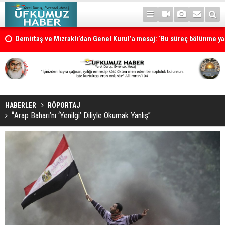
Demirtaş ve Mızraklı’dan Genel Kurul’a mesaj: ‘Bu süreç bölünme ya 
süreci değildir’
HABERLER
RÖPORTAJ
“Arap Baharı’nı ‘Yenilgi’ Diliyle Okumak Yanlış”