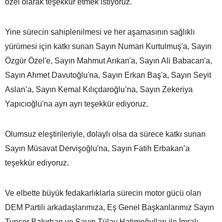
özel olarak teşekkür etmek istiyoruz.
Yine sürecin sahiplenilmesi ve her aşamasının sağlıklı
yürümesi için katkı sunan Sayın Numan Kurtulmuş'a, Sayın
Özgür Özel'e, Sayın Mahmut Arıkan'a, Sayın Ali Babacan'a,
Sayın Ahmet Davutoğlu'na, Sayın Erkan Baş'a, Sayın Seyit
Aslan’a, Sayın Kemal Kılıçdaroğlu’na, Sayın Zekeriya
Yapıcıoğlu'na ayrı ayrı teşekkür ediyoruz.
Olumsuz eleştirileriyle, dolaylı olsa da sürece katkı sunan
Sayın Müsavat Dervişoğlu'na, Sayın Fatih Erbakan’a
teşekkür ediyoruz.
Ve elbette büyük fedakarlıklarla sürecin motor gücü olan
DEM Partili arkadaşlarımıza, Eş Genel Başkanlarımız Sayın
Tuncer Bakırhan ve Sayın Tülay Hatimoğulları ile İmralı