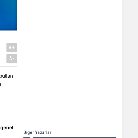
A+
A-
 butlan
h
 genel
Diğer Yazarlar