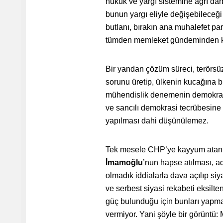
hukuk ve yargı sistemine ağrı darb
bunun yargı eliyle değişebileceği g
butlanı, bırakın ana muhalefet pa
tümden memleket gündeminden ka
Bir yandan çözüm süreci, terörsü
sorunu üretip, ülkenin kucağına 
mühendislik denemenin demokrasi 
ve sancılı demokrasi tecrübesine 
yapılması dahi düşünülemez.
Tek mesele CHP’ye kayyum atan
İmamoğlu
’nun hapse atılması, a
olmadık iddialarla dava açılıp siy
ve serbest siyasi rekabeti eksilten
güç bulunduğu için bunları yapma
vermiyor. Yani şöyle bir görüntü