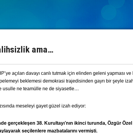
alihsizlik ama…
CHP’ye açılan davayı canlı tutmak için elinden geleni yapması ve
 tepelemeyi beklemesi demokrasi trajedisinden gayrı bir şeyle iza
e usulle ne teamülle ne de siyasetle…
zısında
meseleyi gayet güzel izah ediyor:
de gerçekleşen 38. Kurultayı’nın ikinci turunda, Özgür Özel
layarak seçilenlere mazbatalarını vermişti.