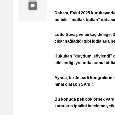
Dahası, Eylül 2025 kurultayında Ö
bu bile, “mutlak butlan” iddia
Lütfü Savaş ve birkaç delege, 
çıkar sağladığı gibi iddialarl
Hukuken “duydum, söylendi” gib
etkilendiği yolunda somut iddia
Ayrıca, bizde parti kongrelerin
nihai olarak YSK’dır.
Bu konuda pek çok örnek yargı k
kararların iptalini inceleme yet