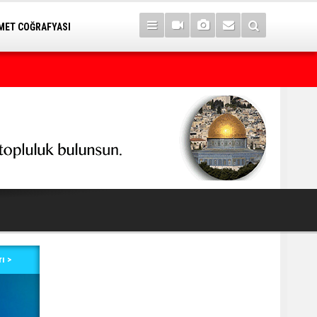
ET COĞRAFYASI
7 yıl sonra Serê Kaniyê'ye dönüşler yarın başlıyor
ı >