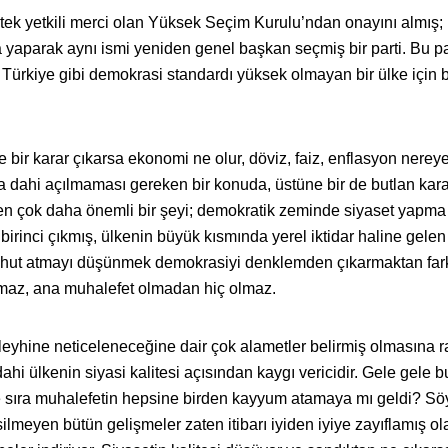
ek yetkili merci olan Yüksek Seçim Kurulu’ndan onayını almış;
 yaparak aynı ismi yeniden genel başkan seçmiş bir parti. Bu pa
rkiye gibi demokrasi standardı yüksek olmayan bir ülke için b
e bir karar çıkarsa ekonomi ne olur, döviz, faiz, enflasyon nereye
a dahi açılmaması gereken bir konuda, üstüne bir de butlan kara
en çok daha önemli bir şeyi; demokratik zeminde siyaset yapma
rinci çıkmış, ülkenin büyük kısmında yerel iktidar haline gelen 
ahut atmayı düşünmek demokrasiyi denklemden çıkarmaktan fark
maz, ana muhalefet olmadan hiç olmaz.
leyhine neticeleneceğine dair çok alametler belirmiş olmasına
hi ülkenin siyasi kalitesi açısından kaygı vericidir. Gele gele 
e sıra muhalefetin hepsine birden kayyum atamaya mı geldi? Söyl
esilmeyen bütün gelişmeler zaten itibarı iyiden iyiye zayıflamış ol