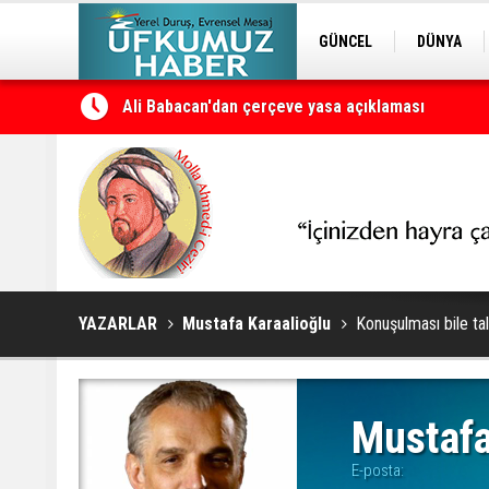
GÜNCEL
DÜNYA
EDİTÖRDEN
KURDÎ
Ali Babacan'dan çerçeve yasa açıklaması
Petrol erzan bû
YAZARLAR
Mustafa Karaalioğlu
Konuşulması bile ta
Mustafa
E-posta: