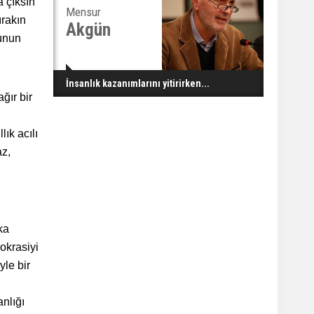
a çıksın
Mensur
ırakın
Akgün
nunun
İnsanlık kazanımlarını yitirirken...
ğır bir
ık acılı
az,
ka
okrasiyi
yle bir
nlığı