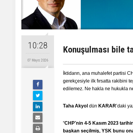
10:28
Konuşulması bile t
07 Mayıs 2026
İktidarın, ana muhalefet partisi 
gerekçesiyle ilk fırsatta rakibini
edilemez. Ne hakla ne hukukla n
Taha Akyol
dün
KARAR
’daki
ya
“
CHP’nin 4-5 Kasım 2023 tarihin
başkan seçilmiş, YSK bunu onay