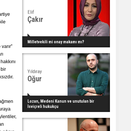
Elif
rtiye
Çakır
ile
Milletvekili mi onay makamı mı?
 varır”
rı
 hakkını
bir
Yıldıray
sızdır.
Oğur
 rağmen
Lozan, Medeni Kanun ve unutulan bir
İsviçreli hukukçu
buraya
entiler,
an