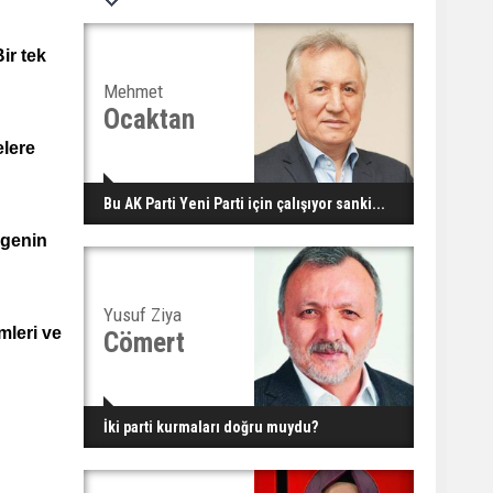
ir tek
Mehmet
Ocaktan
elere
Bu AK Parti Yeni Parti için çalışıyor sanki...
egenin
Yusuf Ziya
mleri ve
Cömert
İki parti kurmaları doğru muydu?