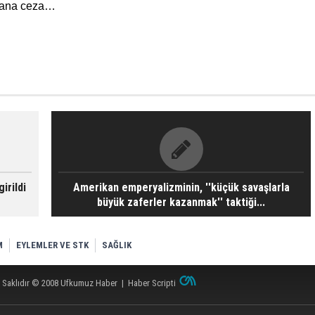
 sana ceza…
irildi
Amerikan emperyalizminin, ''küçük savaşlarla
büyük zaferler kazanmak'' taktiği...
M
EYLEMLER VE STK
SAĞLIK
 Saklıdır © 2008
Ufkumuz Haber
|
Haber Scripti