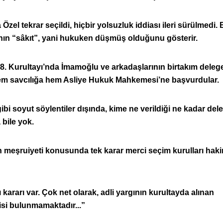
zel tekrar seçildi, hiçbir yolsuzluk iddiası ileri sürülmedi. B
sının “sâkıt”, yani hukuken düşmüş olduğunu gösterir.
38. Kurultayı’nda İmamoğlu ve arkadaşlarının birtakım deleg
a hem savcılığa hem Asliye Hukuk Mahkemesi’ne başvurdular.
i soyut söylentiler dışında, kime ne verildiği ne kadar del
 bile yok.
in meşruiyeti konusunda tek karar merci seçim kurulları haki
ararı var. Çok net olarak, adli yargının kurultayda alınan
kisi bulunmamaktadır...”