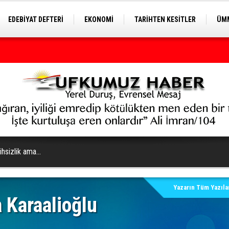
EDEBİYAT DEFTERİ
EKONOMİ
TARİHTEN KESİTLER
ÜMM
EĞİTİM
lihsizlik ama…
Yazarın Tüm Yazılar
 Karaalioğlu