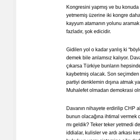
Kongresini yapmış ve bu konuda t
yetmemiş üzerine iki kongre daha
kayyum atamanın yolunu aramak Tü
fazladır, şok edicidir.
Gidilen yol o kadar yanlış ki “böyl
demek bile anlamsız kalıyor. Dav
çıkarsa Türkiye bunların hepsind
kaybetmiş olacak. Son seçimden bi
partiyi denklemin dışına atmak y
Muhalefet olmadan demokrasi ol
Davanın nihayete erdirilip CHP a
bunun olacağına ihtimal vermek da
mı geldik? Teker teker yetmedi d
iddialar, kulisler ve ardı arkası k