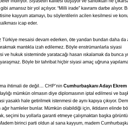
eler indiriyor. Siyasetin kalitesi düşüyor ve sandıktan ne çıkars
ibi amansız bir yol açılıyor. “Milli irade” kavramı darbe alıyor. B
rtisine kayyum atamayı, bu söylentilerin acilen kesilmesi ve ko
lkması icap eder.
z Türkiye mesaisi devam ederken, öte yandan bundan daha da a
bırakmak mantıkla izah edilemez. Böyle enstrümanlarla siyasi
ve hukuk sisteminde yaratacağı hasarı ıskalamak da bunca yıll
yaraşmaz. Böyle bir tahribat hiçbir siyasi amaç uğruna yapılam
ma ihtimali de değil… CHP’nin
Cumhurbaşkanı Adayı Ekrem
daylığı mümkün olmasın diye diplomasının iptal edilmesi ve baş
asi yasaklı hale getirilmek istenmesi de aynı kapıya çıkıyor. Dem
 ağır hamleler bunlar. Mümkün olabildiği için, iktidarın elinde bö
k, seçimi bu yollarla garanti etmeye çalışmaktan başka görüntü
: Madem birinci parti oldun al sana kayyum, madem Cumhurbaşka