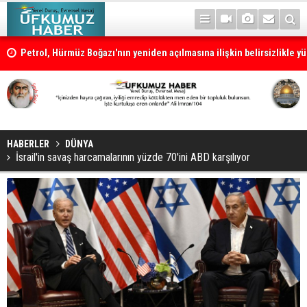
Petrol, Hürmüz Boğazı'nın yeniden açılmasına ilişkin belirsizlikle y
HABERLER
DÜNYA
İsrail'in savaş harcamalarının yüzde 70'ini ABD karşılıyor