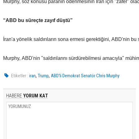
Murphy, söz konusu paranın ödenmesinin İran için "zafer" olaca
“ABD bu süreçte zayıf düştü”
İran'a yönelik saldırıların sona ermesi gerektiğini, ABD'nin b
Murphy, ABD'nin "saldırılarını sürdürebilmesi amacıyla" mühi
,
,
Etiketler :
iran
Trump
ABD'li Demokrat Senatör Chris Murphy
HABERE
YORUM KAT