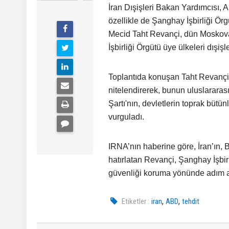
İran Dışişleri Bakan Yardımcısı, A
özellikle de Şanghay İşbirliği Örg
Mecid Taht Revançi, dün Moskova
İşbirliği Örgütü üye ülkeleri dışiş
Toplantıda konuşan Taht Revançi, 
nitelendirerek, bunun uluslararası
Şartı'nın, devletlerin toprak bütü
vurguladı.
IRNA’nın haberine göre, İran’ın, 
hatırlatan Revançi, Şanghay İşbir
güvenliği koruma yönünde adım at
,
,
Etiketler :
iran
ABD
tehdit