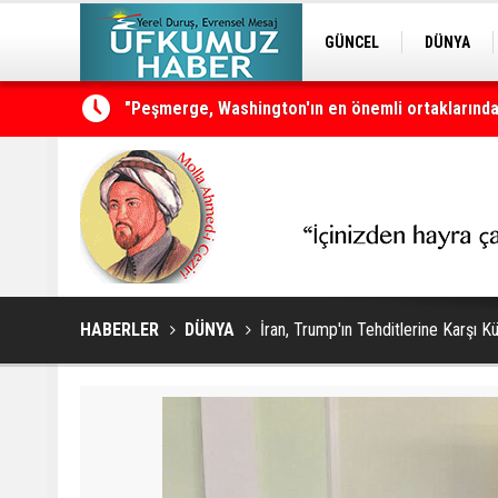
GÜNCEL
DÜNYA
EDİTÖRDEN
KURDÎ
Neçirvan Barzani: Kürdistan herkesin ortak vata
HABERLER
DÜNYA
İran, Trump'ın Tehditlerine Karşı K