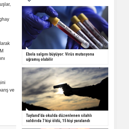
uşlar,
nghay
larak
BM
Ebola salgını büyüyor: Virüs mutasyona
ını
uğramış olabilir
ini
barış ve
Tayland’da okulda düzenlenen silahlı
saldırıda 7 kişi öldü, 15 kişi yaralandı