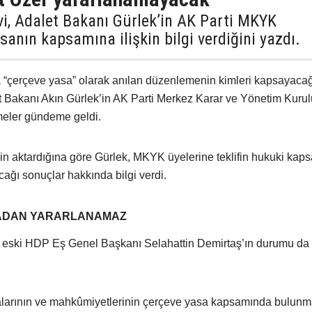
vi, Adalet Bakanı Gürlek’in AK Parti MKYK
sanın kapsamına ilişkin bilgi verdiğini yazdı.
“çerçeve yasa” olarak anılan düzenlemenin kimleri kapsayaca
let Bakanı Akın Gürlek’in AK Parti Merkez Karar ve Yönetim Kurul
rmeler gündeme geldi.
nin aktardığına göre Gürlek, MKYK üyelerine teklifin hukuki kap
ağı sonuçlar hakkında bilgi verdi.
SADAN YARARLANAMAZ
da eski HDP Eş Genel Başkanı Selahattin Demirtaş’ın durumu da
alarının ve mahkûmiyetlerinin çerçeve yasa kapsamında bulunm