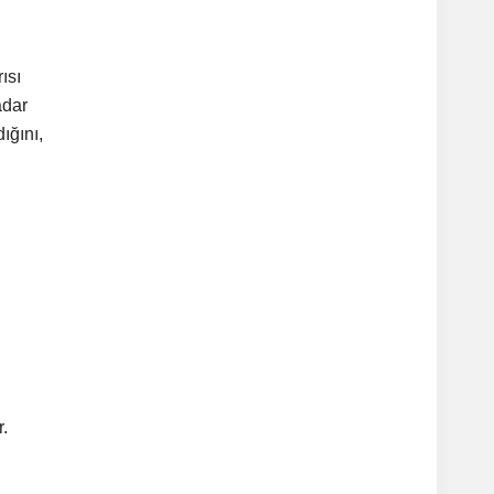
ısı
adar
ığını,
.