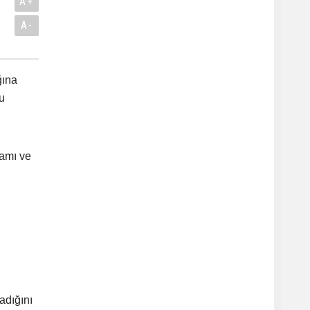
A+
A-
ğına
u
samı ve
adığını