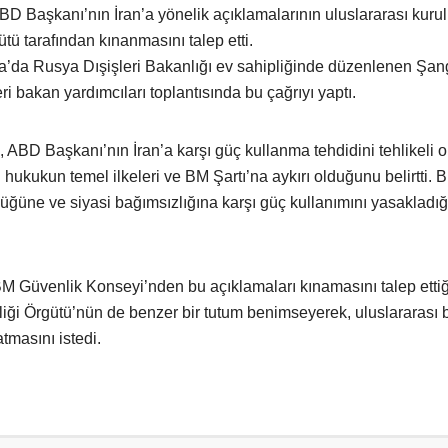
BD Başkanı’nın İran’a yönelik açıklamalarının uluslararası kurul
ütü tarafından kınanmasını talep etti.
’da Rusya Dışişleri Bakanlığı ev sahipliğinde düzenlenen Şa
leri bakan yardımcıları toplantısında bu çağrıyı yaptı.
ABD Başkanı’nın İran’a karşı güç kullanma tehdidini tehlikeli o
 hukukun temel ilkeleri ve BM Şartı’na aykırı olduğunu belirtti. 
nlüğüne ve siyasi bağımsızlığına karşı güç kullanımını yasakladığ
BM Güvenlik Konseyi’nden bu açıklamaları kınamasını talep ettiğ
liği Örgütü’nün de benzer bir tutum benimseyerek, uluslararası 
masını istedi.