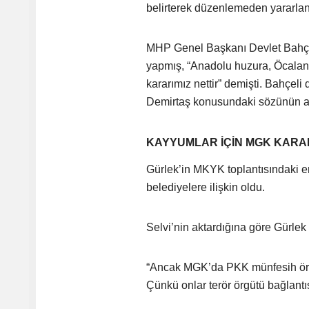
belirterek düzenlemeden yararla
MHP Genel Başkanı Devlet Bahçel
yapmış, “Anadolu huzura, Öcala
kararımız nettir” demişti. Bahçel
Demirtaş konusundaki sözünün ar
KAYYUMLAR İÇİN MGK KARARI
Gürlek’in MKYK toplantısındaki e
belediyelere ilişkin oldu.
Selvi’nin aktardığına göre Gürlek
“Ancak MGK’da PKK münfesih örgüt
Çünkü onlar terör örgütü bağlantı