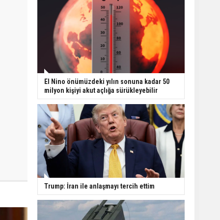
El Nino önümüzdeki yılın sonuna kadar 50
milyon kişiyi akut açlığa sürükleyebilir
Trump: İran ile anlaşmayı tercih ettim