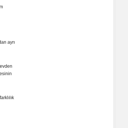
im
an ayrı
örevden
esinin
arklılık