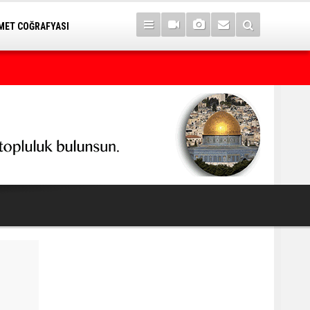
ET COĞRAFYASI
Kürt seçmeni matematik sanan seçimi kaybeder