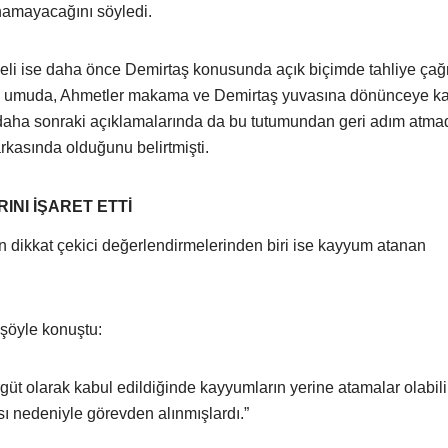
namayacağını söyledi.
i ise daha önce Demirtaş konusunda açık biçimde tahliye çağr
n umuda, Ahmetler makama ve Demirtaş yuvasına dönünceye k
i daha sonraki açıklamalarında da bu tutumundan geri adım atmad
kasında olduğunu belirtmişti.
NI İŞARET ETTİ
n dikkat çekici değerlendirmelerinden biri ise kayyum atanan
 şöyle konuştu:
 olarak kabul edildiğinde kayyumların yerine atamalar olabilir
sı nedeniyle görevden alınmışlardı.”