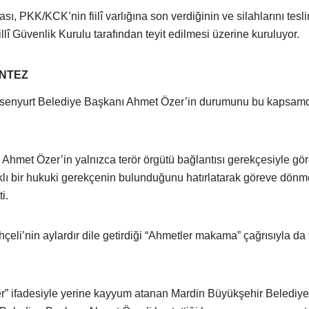
ı, PKK/KCK’nin fiilî varlığına son verdiğinin ve silahlarını tesl
illî Güvenlik Kurulu tarafından teyit edilmesi üzerine kuruluyor.
ANTEZ
Esenyurt Belediye Başkanı Ahmet Özer’in durumunu bu kapsamd
, Ahmet Özer’in yalnızca terör örgütü bağlantısı gerekçesiyle g
rklı bir hukuki gerekçenin bulunduğunu hatırlatarak göreve dönm
i.
li’nin aylardır dile getirdiği “Ahmetler makama” çağrısıyla da f
er” ifadesiyle yerine kayyum atanan Mardin Büyükşehir Belediye