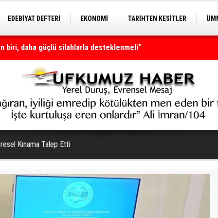
EDEBİYAT DEFTERİ
EKONOMİ
TARİHTEN KESİTLER
ÜMM
EĞİTİM
nı olmaya devam edecek
üresel Kınama Talep Etti