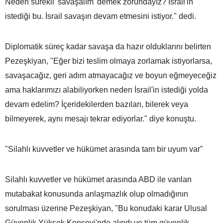
Neden sürekli 'savaşalım' demek zorundayız? İsrail'in
istediği bu. İsrail savaşın devam etmesini istiyor." dedi.
Diplomatik süreç kadar savaşa da hazır olduklarını belirten
Pezeşkiyan, "Eğer bizi teslim olmaya zorlamak istiyorlarsa,
savaşacağız, geri adım atmayacağız ve boyun eğmeyeceğiz
ama haklarımızı alabiliyorken neden İsrail'in istediği yolda
devam edelim? İçeridekilerden bazıları, bilerek veya
bilmeyerek, aynı mesajı tekrar ediyorlar." diye konuştu.
"Silahlı kuvvetler ve hükümet arasında tam bir uyum var"
Silahlı kuvvetler ve hükümet arasında ABD ile varılan
mutabakat konusunda anlaşmazlık olup olmadığının
sorulması üzerine Pezeşkiyan, "Bu konudaki karar Ulusal
Güvenlik Yüksek Konseyi'nde alındı ve tüm güvenlik,