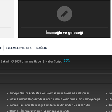
İmamoğlu ve geleceği
M
EYLEMLER VE STK
SAĞLIK
 Saklıdır © 2008
Ufkumuz Haber
|
Haber Scripti
Türkiye, Suudi Arabistan ve Pakistan üçlü savunma anlaşması
So
imzalayacak
Rızai: Hürmüz Boğazı'nda ikinci bir deniz koridoruna izin vermeyeceğiz
şehit e
Eb
Yemen Savunma Bakanlığı: Husilerin saldırısında 17 asker öldü
Ku
30 ilde IŞİD operasyonu: 104 şüpheli yakalandı
Ne