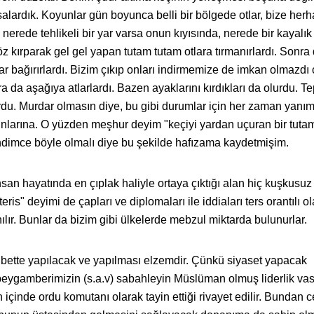
lardık. Koyunlar gün boyunca belli bir bölgede otlar, bize herh
 nerede tehlikeli bir yar varsa onun kıyısında, nerede bir kayalık
göz kırparak gel gel yapan tutam tutam otlara tırmanırlardı. Sonra
ar bağırırlardı. Bizim çıkıp onları indirmemize de imkan olmazdı
a da aşağıya atlarlardı. Bazen ayaklarını kırdıkları da olurdu. T
du. Murdar olmasın diye, bu gibi durumlar için her zaman yanı
unlarına. O yüzden meşhur deyim "keçiyi yardan uçuran bir tutam
dimce böyle olmalı diye bu şekilde hafızama kaydetmişim.
san hayatında en çıplak haliyle ortaya çıktığı alan hiç kuşkusuz
eris" deyimi de çapları ve diplomaları ile iddiaları ters orantılı o
anılır. Bunlar da bizim gibi ülkelerde mebzul miktarda bulunurlar.
bette yapılacak ve yapılması elzemdir. Çünkü siyaset yapacak
 peygamberimizin (s.a.v) sabahleyin Müslüman olmuş liderlik vas
gün içinde ordu komutanı olarak tayin ettiği rivayet edilir. Bundan 