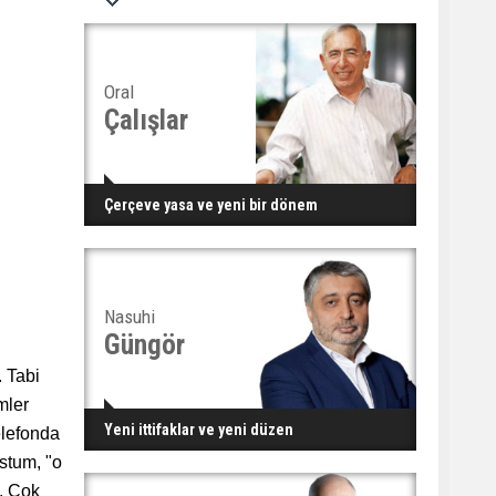
Oral
Çalışlar
Çerçeve yasa ve yeni bir dönem
Nasuhi
Güngör
. Tabi
mler
Yeni ittifaklar ve yeni düzen
elefonda
stum, "o
l. Çok