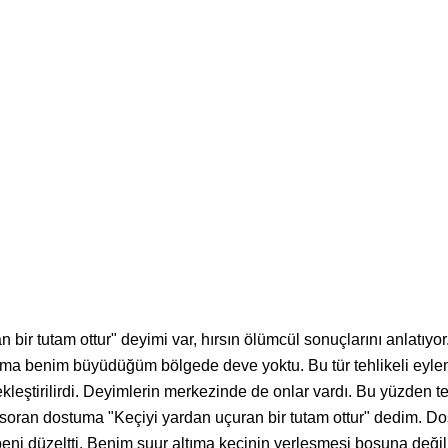
ir tutam ottur" deyimi var, hırsın ölümcül sonuçlarını anlatıyor
ama benim büyüdüğüm bölgede deve yoktu. Bu tür tehlikeli eyle
ekleştirilirdi. Deyimlerin merkezinde de onlar vardı. Bu yüzden t
 soran dostuma "Keçiyi yardan uçuran bir tutam ottur" dedim. Do
 beni düzeltti. Benim şuur altıma keçinin yerleşmesi boşuna deği