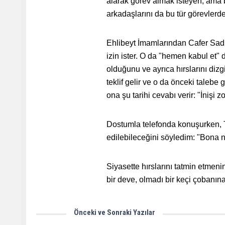
alarak görev almak isteyen, ama
arkadaşlarını da bu tür görevlerd
Ehlibeyt İmamlarından Cafer Sadık'
izin ister. O da "hemen kabul et" 
olduğunu ve ayrıca hırslarını dizg
teklif gelir ve o da önceki taleb
ona şu tarihi cevabı verir: "İnişi 
Dostumla telefonda konuşurken, 
edilebileceğini söyledim: "Bona 
Siyasette hırslarını tatmin etme
bir deve, olmadı bir keçi çobanına
Önceki ve Sonraki Yazılar