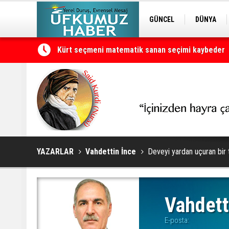
GÜNCEL
DÜNYA
EDİTÖRDEN
KURDÎ
Kürt seçmeni matematik sanan seçimi kaybeder
YAZARLAR
Vahdettin İnce
Deveyi yardan uçuran bir 
Vahdett
E-posta: