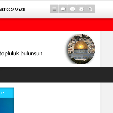
ET COĞRAFYASI
Barışın kalıcılığı ve demokratikleşme ihtiyacı: "Çerçeve Yasa"
ı >