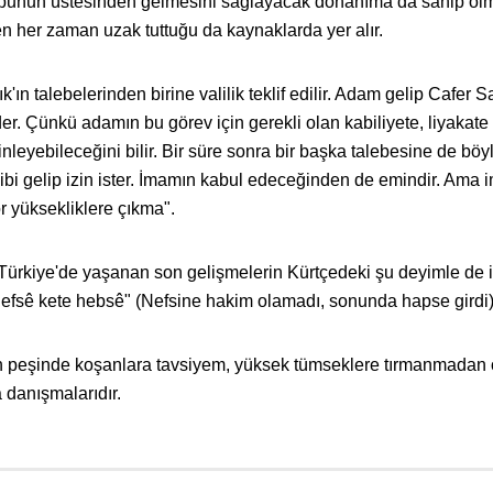
 bunun üstesinden gelmesini sağlayacak donanıma da sahip o
en her zaman uzak tuttuğu da kaynaklarda yer alır.
ın talebelerinden birine valilik teklif edilir. Adam gelip Cafer S
der. Çünkü adamın bu görev için gerekli olan kabiliyete, liyakate
inleyebileceğini bilir. Bir süre sonra bir başka talebesine de böyl
e gibi gelip izin ister. İmamın kabul edeceğinden de emindir. Ama
zor yüksekliklere çıkma".
Türkiye'de yaşanan son gelişmelerin Kürtçedeki şu deyimle de 
nefsê kete hebsê" (Nefsine hakim olamadı, sonunda hapse girdi)
nin peşinde koşanlara tavsiyem, yüksek tümseklere tırmanmadan
 danışmalarıdır.