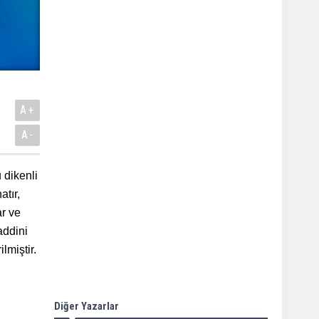
A+
A-
 dikenli
atır,
ar ve
addini
lmiştir.
Diğer Yazarlar