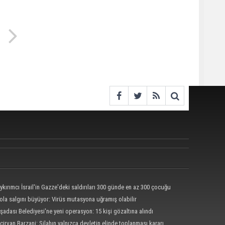
ykırımcı İsrail'in Gazze'deki saldırıları 300 günde en az 300 çocuğu
tti
ola salgını büyüyor: Virüs mutasyona uğramış olabilir
şadası Belediyesi'ne yeni operasyon: 15 kişi gözaltına alındı
çirvan Barzani: Silahın yalnızca devletin elinde toplanması kararı