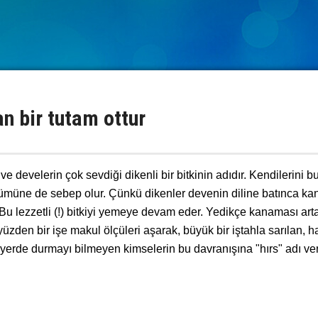
n bir tutam ottur
ve develerin çok sevdiği dikenli bir bitkinin adıdır. Kendilerini bu
ölümüne de sebep olur. Çünkü dikenler devenin diline batınca kan
Bu lezzetli (!) bitkiyi yemeye devam eder. Yedikçe kanaması art
zden bir işe makul ölçüleri aşarak, büyük bir iştahla sarılan, h
yerde durmayı bilmeyen kimselerin bu davranışına "hırs" adı veri