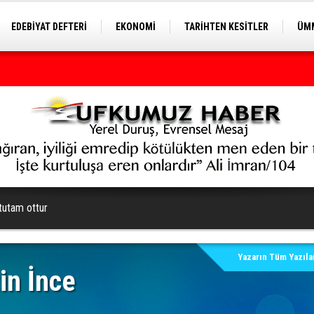
EDEBİYAT DEFTERİ
EKONOMİ
TARİHTEN KESİTLER
ÜMM
EĞİTİM
tutam ottur
Yazarın Tüm Yazılar
in İnce