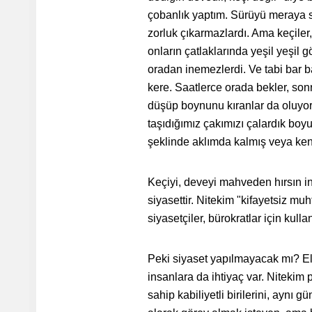
çobanlık yaptım. Sürüyü meraya sa
zorluk çıkarmazlardı. Ama keçiler,
onların çatlaklarında yeşil yeşil 
oradan inemezlerdi. Ve tabi bar b
kere. Saatlerce orada bekler, sonr
düşüp boynunu kıranlar da oluyor
taşıdığımız çakımızı çalardık boy
şeklinde aklımda kalmış veya ken
Keçiyi, deveyi mahveden hırsın in
siyasettir. Nitekim "kifayetsiz muht
siyasetçiler, bürokratlar için kull
Peki siyaset yapılmayacak mı? El
insanlara da ihtiyaç var. Nitekim
sahip kabiliyetli birilerini, aynı 