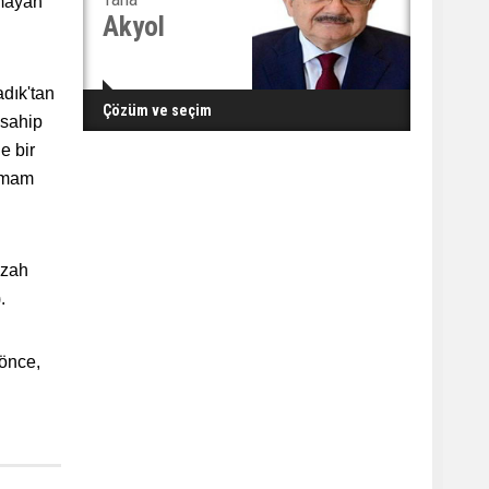
lmayan
Akyol
adık'tan
Çözüm ve seçim
 sahip
e bir
 imam
izah
.
 önce,