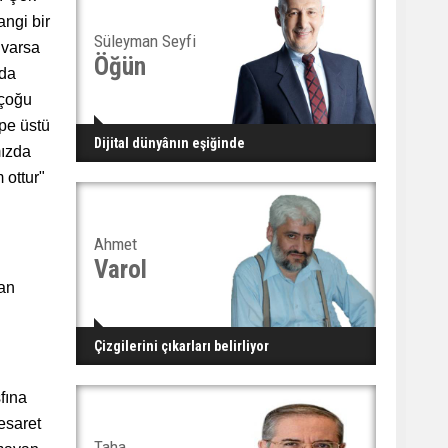
angi bir
Süleyman Seyfi
 varsa
Öğün
 da
 çoğu
epe üstü
Dijital dünyânın eşiğinde
mızda
 ottur"
Ahmet
Varol
lan
Çizgilerini çıkarları belirliyor
fına
cesaret
Taha