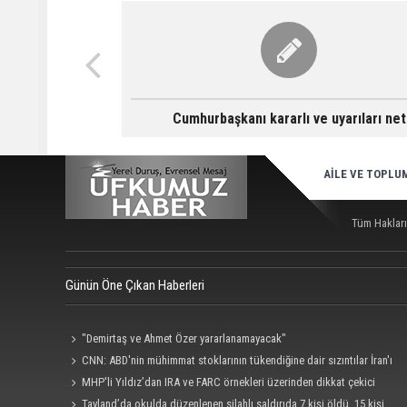
Cumhurbaşkanı kararlı ve uyarıları net
AİLE VE TOPLU
Tüm Hakları
Günün Öne Çıkan Haberleri
"Demirtaş ve Ahmet Özer yararlanamayacak"
CNN: ABD'nin mühimmat stoklarının tükendiğine dair sızıntılar İran'ı
cesaretlendirebilir
MHP'li Yıldız’dan IRA ve FARC örnekleri üzerinden dikkat çekici
‘çerçeve yasa’ açıklaması
Tayland’da okulda düzenlenen silahlı saldırıda 7 kişi öldü, 15 kişi