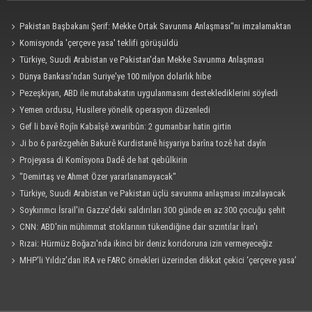
Pakistan Başbakanı Şerif: Mekke Ortak Savunma Anlaşması"nı imzalamaktan
onur duyuyorum
Komisyonda 'çerçeve yasa' teklifi görüşüldü
Türkiye, Suudi Arabistan ve Pakistan'dan Mekke Savunma Anlaşması
Dünya Bankası'ndan Suriye'ye 100 milyon dolarlık hibe
Pezeşkiyan, ABD ile mutabakatın uygulanmasını desteklediklerini söyledi
Yemen ordusu, Husilere yönelik operasyon düzenledi
Gef li bavê Rojîn Kabaîşê xwaribûn: 2 gumanbar hatin girtin
Ji bo 6 parêzgehên Bakurê Kurdistanê hişyariya barîna tozê hat dayîn
Projeyasa di Komîsyona Dadê de hat qebûlkirin
"Demirtaş ve Ahmet Özer yararlanamayacak"
Türkiye, Suudi Arabistan ve Pakistan üçlü savunma anlaşması imzalayacak
Soykırımcı İsrail'in Gazze'deki saldırıları 300 günde en az 300 çocuğu şehit
etti
CNN: ABD'nin mühimmat stoklarının tükendiğine dair sızıntılar İran'ı
cesaretlendirebilir
Rızai: Hürmüz Boğazı'nda ikinci bir deniz koridoruna izin vermeyeceğiz
MHP'li Yıldız’dan IRA ve FARC örnekleri üzerinden dikkat çekici ‘çerçeve yasa’
açıklaması