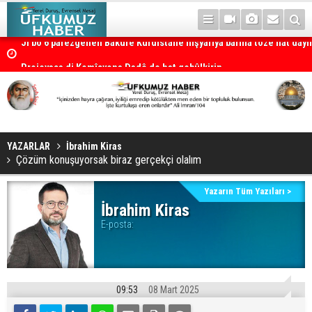
Ji bo 6 parêzgehên Bakurê Kurdistanê hişyariya barîna tozê hat dayî
Projeyasa di Komîsyona Dadê de hat qebûlkirin
YAZARLAR
İbrahim Kiras
Çözüm konuşuyorsak biraz gerçekçi olalım
Yazarın Tüm Yazıları >
İbrahim Kiras
E-posta:
09:53
08 Mart 2025