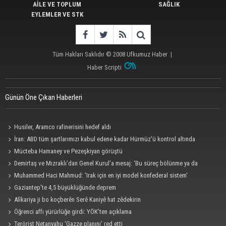
AİLE VE TOPLUM
SAĞLIK
EYLEMLER VE STK
Tüm Hakları Saklıdır © 2008
Ufkumuz Haber
|
Haber Scripti
Günün Öne Çıkan Haberleri
Husiler, Aramco rafinerisini hedef aldı
İran: ABD tüm şartlarımızı kabul edene kadar Hürmüz'ü kontrol altında
tutacağız
Mücteba Hamaney ve Pezeşkiyan görüştü
Demirtaş ve Mızraklı’dan Genel Kurul’a mesaj: ‘Bu süreç bölünme ya da
pazarlık süreci değildir’
Muhammed Haci Mahmud: 'Irak için en iyi model konfederal sistem'
Gaziantep'te 4,5 büyüklüğünde deprem
Alîkariya ji bo koçberên Serê Kaniyê hat zêdekirin
Öğrenci affı yürürlüğe girdi: YÖK’ten açıklama
Terörist Netanyahu ‘Gazze planını’ red etti