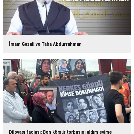
İmam Gazali ve Taha Abdurrahman
Dilovası faciası: Ben kömür torbasını aldım evime