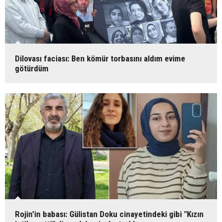
Dilovası faciası: Ben kömür torbasını aldım evime
götürdüm
Rojin'in babası: Gülistan Doku cinayetindeki gibi "Kızın