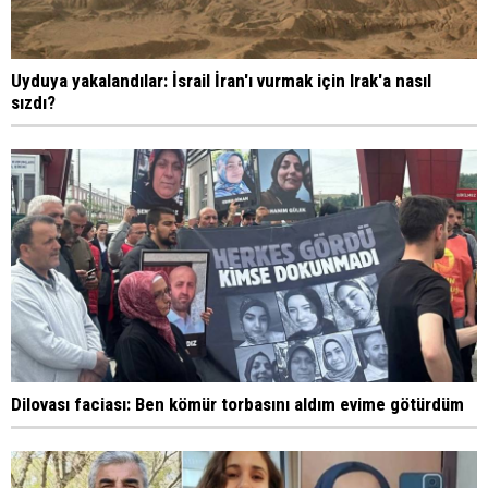
Uyduya yakalandılar: İsrail İran'ı vurmak için Irak'a nasıl
sızdı?
Dilovası faciası: Ben kömür torbasını aldım evime götürdüm