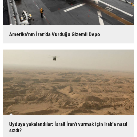
Amerika’nın İran’da Vurduğu Gizemli Depo
Uyduya yakalandılar: İsrail İran'ı vurmak için Irak'a nasıl
sızdı?