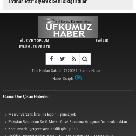
intihar etti" diyerek beni sıkıştırdılar
AİLE VE TOPLUM
SAĞLIK
EYLEMLER VE STK
Tüm Hakları Saklıdır © 2008
Ufkumuz Haber
|
Haber Scripti
Günün Öne Çıkan Haberleri
Mesrur Barzani: İsrail ile hiçbir ilişkimiz yok
Pakistan Başbakanı Şerif: Mekke Ortak Savunma Anlaşması"nı imzalamaktan
onur duyuyorum
Komisyonda 'çerçeve yasa' teklifi görüşüldü