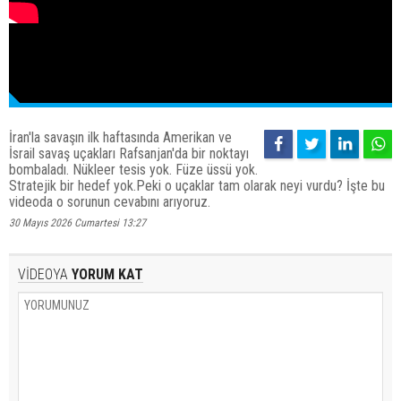
İran'la savaşın ilk haftasında Amerikan ve
İsrail savaş uçakları Rafsanjan'da bir noktayı
bombaladı. Nükleer tesis yok. Füze üssü yok.
Stratejik bir hedef yok.Peki o uçaklar tam olarak neyi vurdu? İşte bu
videoda o sorunun cevabını arıyoruz.
30 Mayıs 2026 Cumartesi 13:27
VİDEOYA
YORUM KAT