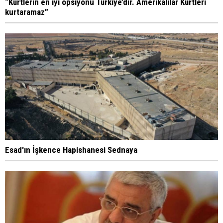
“Kürtlerin en iyi opsiyonu Türkiye’dir. Amerikalılar Kürtleri
kurtaramaz”
Esad'ın İşkence Hapishanesi Sednaya