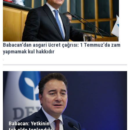
Babacan’dan asgari ücret çağrısı: 1 Temmuz’da zam
yapmamak kul hakkıdır
.
Babacan: Yetkinin
tek elde toplandığı