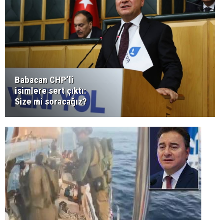
Babacan CHP’li
isimlere sert çıktı:
Size mi soracağız?