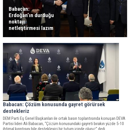
Babacan:
Erdoğan’ın durduğu
noktayı
netleştirmesi lazım
Babacan: Çözüm konusunda gayret görürsek
destekleriz
DEM Parti Eş Genel Başkanları ile ortak basın toplantısında konuşan DEVA
Partisi lideri Ali Babacan, “Çözüm konusundaki gayreti bırakın yüzde 5-10
ihtimal kırıntısını bile destekleyici bir tutum içinde oluruz” dedi.