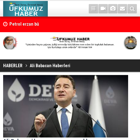
Petrol erzan bû
HABERLER
Ali Babacan Haberleri