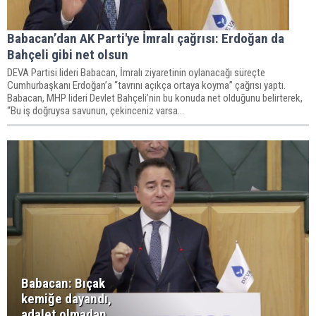
Babacan’dan AK Parti'ye İmralı çağrısı: Erdoğan da
Bahçeli gibi net olsun
DEVA Partisi lideri Babacan, İmralı ziyaretinin oylanacağı süreçte
Cumhurbaşkanı Erdoğan’a “tavrını açıkça ortaya koyma” çağrısı yaptı.
Babacan, MHP lideri Devlet Bahçeli’nin bu konuda net olduğunu belirterek,
“Bu iş doğruysa savunun, çekinceniz varsa...
Babacan: Bıçak
kemiğe dayandı,
adalet olmadan