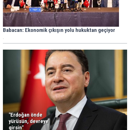
Babacan: Ekonomik çıkışın yolu hukuktan geçiyor
.
"Erdoğan önde
yürüsün, devreye
girsin"