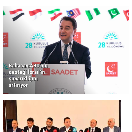
Babacan:ABD'nin
desteği İsrail'in
şımarıklığını
artırıyor