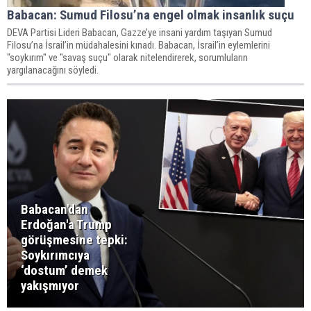
Babacan: Sumud Filosu’na engel olmak insanlık suçu
DEVA Partisi Lideri Babacan, Gazze’ye insani yardım taşıyan Sumud
Filosu’na İsrail’in müdahalesini kınadı. Babacan, İsrail’in eylemlerini
"soykırım" ve "savaş suçu" olarak nitelendirerek, sorumluların
yargılanacağını söyledi.
Babacan'dan
Erdoğan'a Trump
görüşmesine tepki:
Soykırımcıya
‘dostum’ demek
yakışmıyor