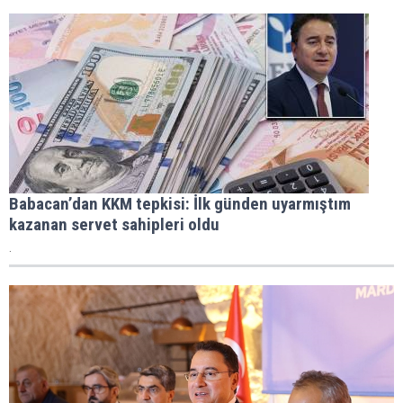
Babacan’dan KKM tepkisi: İlk günden uyarmıştım
kazanan servet sahipleri oldu
.