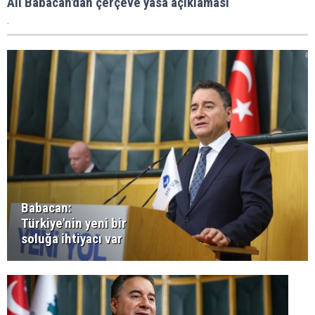
Ali Babacan'dan çerçeve yasa açıklaması
.
Babacan:
Türkiye'nin yeni bir
soluğa ihtiyacı var