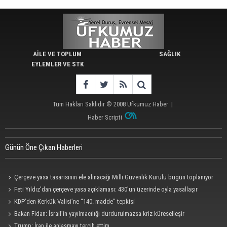
AİLE VE TOPLUM
SAĞLIK
EYLEMLER VE STK
Tüm Hakları Saklıdır © 2008
Ufkumuz Haber
|
Haber Scripti
Günün Öne Çıkan Haberleri
Çerçeve yasa tasarısının ele alınacağı Milli Güvenlik Kurulu bugün toplanıyor
Feti Yıldız'dan çerçeve yasa açıklaması: 430'un üzerinde oyla yasallaşır
KDP’den Kerkük Valisi’ne “140. madde” tepkisi
Bakan Fidan: İsrail’in yayılmacılığı durdurulmazsa kriz küreselleşir
Trump: İran ile anlaşmayı tercih ettim