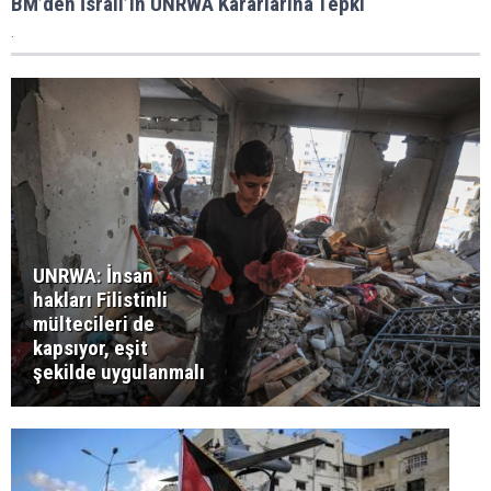
BM’den İsrail’in UNRWA Kararlarına Tepki
.
UNRWA: İnsan
hakları Filistinli
mültecileri de
kapsıyor, eşit
şekilde uygulanmalı