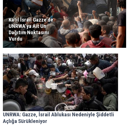
Katil İsrail Gazze’de
UNRWA’ya Ait Un
Dağıtım Noktasını
Vurdu
UNRWA: Gazze, İsrail Ablukası Nedeniyle Şiddetli
Açlığa Sürükleniyor
.