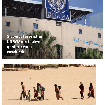
Siyonist teröristler
UNRWA'nın faaliyet
göstermesini
yasakladı