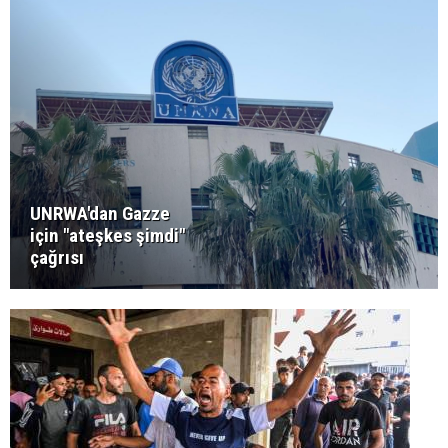
UNRWA'dan Gazze
için "ateşkes şimdi"
çağrısı