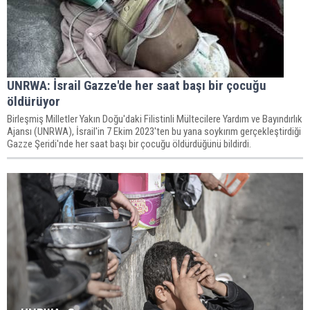
UNRWA: İsrail Gazze'de her saat başı bir çocuğu
öldürüyor
Birleşmiş Milletler Yakın Doğu'daki Filistinli Mültecilere Yardım ve Bayındırlık
Ajansı (UNRWA), İsrail'in 7 Ekim 2023'ten bu yana soykırım gerçekleştirdiği
Gazze Şeridi'nde her saat başı bir çocuğu öldürdüğünü bildirdi.