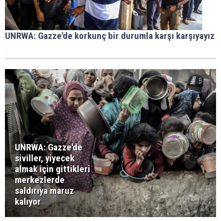
UNRWA: Gazze'de korkunç bir durumla karşı karşıyayız
.
UNRWA: Gazze'de
siviller, yiyecek
almak için gittikleri
merkezlerde
saldırıya maruz
kalıyor