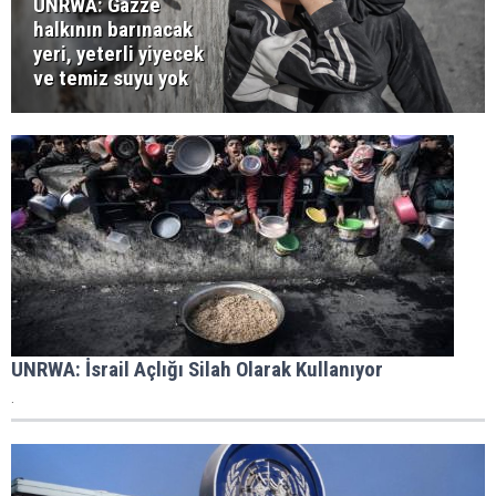
UNRWA: Gazze
halkının barınacak
yeri, yeterli yiyecek
ve temiz suyu yok
UNRWA: İsrail Açlığı Silah Olarak Kullanıyor
.