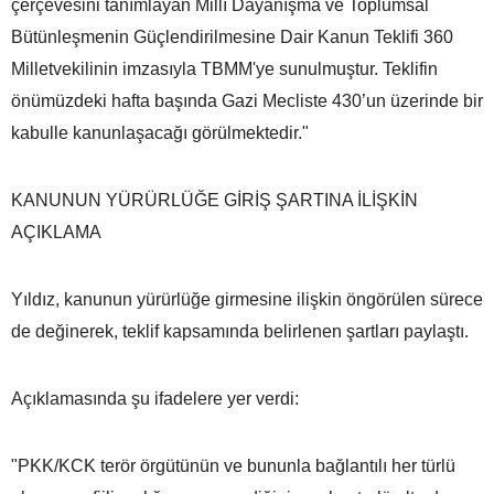
çerçevesini tanımlayan Millî Dayanışma ve Toplumsal
Bütünleşmenin Güçlendirilmesine Dair Kanun Teklifi 360
Milletvekilinin imzasıyla TBMM'ye sunulmuştur. Teklifin
önümüzdeki hafta başında Gazi Mecliste 430’un üzerinde bir
kabulle kanunlaşacağı görülmektedir."
KANUNUN YÜRÜRLÜĞE GİRİŞ ŞARTINA İLİŞKİN
AÇIKLAMA
Yıldız, kanunun yürürlüğe girmesine ilişkin öngörülen sürece
de değinerek, teklif kapsamında belirlenen şartları paylaştı.
Açıklamasında şu ifadelere yer verdi:
"PKK/KCK terör örgütünün ve bununla bağlantılı her türlü