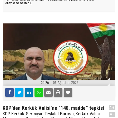
onaylanmamaktadır.
09:26
06 Ağustos 2026
KDP’den Kerkük Valisi’ne “140. madde” tepkisi
A+
KDP Kerkük-Germiyan Teşkilat Bürosu, Kerkük Valisi
A-