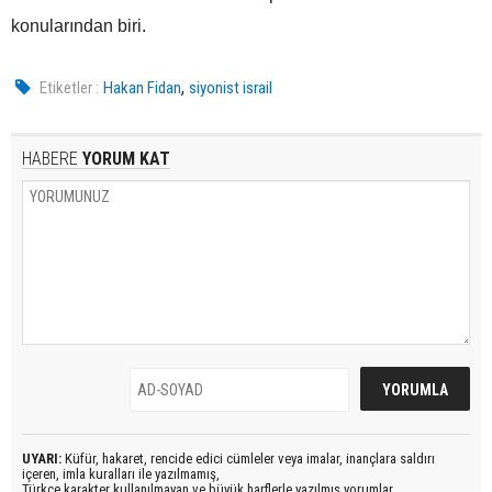
konularından biri.
,
Etiketler :
Hakan Fidan
siyonist israil
HABERE
YORUM KAT
UYARI:
Küfür, hakaret, rencide edici cümleler veya imalar, inançlara saldırı
içeren, imla kuralları ile yazılmamış,
Türkçe karakter kullanılmayan ve büyük harflerle yazılmış yorumlar