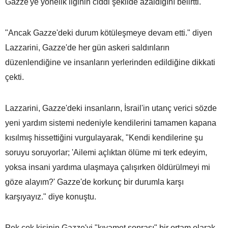
Gazze'ye yönelik ilginin ciddi şekilde azaldığını belirtti.
"Ancak Gazze'deki durum kötüleşmeye devam etti." diyen
Lazzarini, Gazze'de her gün askeri saldırıların
düzenlendiğine ve insanların yerlerinden edildiğine dikkati
çekti.
Lazzarini, Gazze'deki insanların, İsrail'in utanç verici sözde
yeni yardım sistemi nedeniyle kendilerini tamamen kapana
kısılmış hissettiğini vurgulayarak, "Kendi kendilerine şu
soruyu soruyorlar; 'Ailemi açlıktan ölüme mi terk edeyim,
yoksa insani yardıma ulaşmaya çalışırken öldürülmeyi mi
göze alayım?' Gazze'de korkunç bir durumla karşı
karşıyayız." diye konuştu.
Pek çok kişinin Gazze'yi "kıyamet sonrası" bir ortam olarak