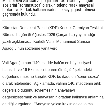
Muhammed Samaan Agaoğlu’nun 140. maddeye ilişkin
sözlerini “sorumsuzca” olarak nitelendirerek, anayasal
haklara ve Kerkük halkının iradesine saygı gösterilmesi
çağrısında bulundu.
Kürdistan Demokrat Partisi (KDP) Kerkük-Germiyan Teşkilat
Bürosu, bugün (5 Ağustos 2026 Çarşamba) yayımladığı
yazılı açıklamada, Kerkük Valisi Muhammed Samaan
Agaoğlu’nun sözlerine yanıt verdi.
Vali Agaoğlu’nun “140. madde Irak’ın en büyük siyasi
hatasıdır ve 16 Ekim’den itibaren ölmüştür” şeklindeki
değerlendirmesine karşılık KDP, bu ifadeleri “sorumsuzca”
olarak nitelendirdi. Açıklamada, valinin 140. maddenin artık
geçersiz olduğunu söylemesinin anayasayı
değersizleştirmek ve anayasanın ortadan kalkması anlamına
geldiği vurgulandı. “Anayasa yoksa Irak’ın devlet olma