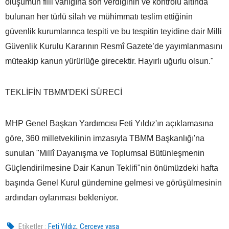
oluşumun fiili varlığına son verdiğinin ve kontrolü altında
bulunan her türlü silah ve mühimmatı teslim ettiğinin
güvenlik kurumlarınca tespiti ve bu tespitin teyidine dair Milli
Güvenlik Kurulu Kararının Resmî Gazete’de yayımlanmasını
müteakip kanun yürürlüğe girecektir. Hayırlı uğurlu olsun."
TEKLİFİN TBMM'DEKİ SÜRECİ
MHP Genel Başkan Yardımcısı Feti Yıldız'ın açıklamasına
göre, 360 milletvekilinin imzasıyla TBMM Başkanlığı'na
sunulan "Millî Dayanışma ve Toplumsal Bütünleşmenin
Güçlendirilmesine Dair Kanun Teklifi"nin önümüzdeki hafta
başında Genel Kurul gündemine gelmesi ve görüşülmesinin
ardından oylanması bekleniyor.
,
Etiketler :
Feti Yıldız
Çerçeve yasa