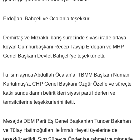
Erdoğan, Bahçeli ve Öcalan’a teşekkür
Demirtaş ve Mızraklı, barış sürecinde siyasi irade ortaya
koyan Cumhurbaşkanı Recep Tayyip Erdoğan ve MHP
Genel Başkanı Devlet Bahçeli’ye teşekkür etti.
İki isim ayrıca Abdullah Öcalan’a, TBMM Başkanı Numan
Kurtulmuş’a, CHP Genel Başkanı Özgür Özel’e ve süreçte
katkı sunduklarını belirttikleri siyasi parti liderleri ve
temsilcilerine teşekkürlerini iletti.
Mesajda DEM Parti Eş Genel Başkanları Tuncer Bakırhan
ve Tülay Hatimoğulları ile İmralı Heyeti üyelerine de
teşekkür edildi. Sırrı Süreyya Önder ise rahmet ve minnetle