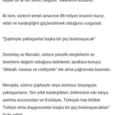
dayalı bir al ver süreci değildir” ifadelerini kullandı.
İki isim, sürecin temel amacının 86 milyon insanın huzur,
refah ve kardeşliğini güçlendirmek olduğunu vurguladı.
“Şüpheyle yaklaşanlar başka bir şey bulamayacak”
Demirtaş ve Mızraklı, sürece yönelik eleştirilerin ve
önerilerin değerli olduğunu belirterek, taraflara konuyu
“dikkatli, hassas ve ciddiyetle” ele alma çağrısında bulundu.
Mesajda, sürece şüpheyle veya olumsuz önyargıyla
yaklaşanların, “bin yıllık kardeşlikten, birbirimize sıkı sıkıya
sarılma arzusundan ve Kürdüyle, Türküyle hep birlikte
Türkiye olma duygusundan başka bir şey bulamayacakları”
ifade edildi.