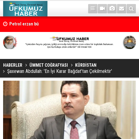
Petrol erzan bû
HABERLER
ÜMMET COĞRAFYASI
KÜRDİSTAN
Şaxewan Abdullah: 'En İyi Karar Bağdat’tan Çekilmektir'