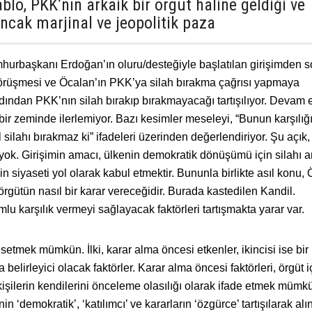
ablo, PKK’nın arkaik bir örgüt haline geldiği ve
ncak marjinal ve jeopolitik paza
mhurbaşkanı Erdoğan’ın oluru/desteğiyle başlatılan girişimden 
görüşmesi ve Öcalan’ın PKK’ya silah bırakma çağrısı yapmaya
dından PKK’nın silah bırakıp bırakmayacağı tartışılıyor. Devam
 bir zeminde ilerlemiyor. Bazı kesimler meseleyi, “Bunun karşılı
 silahı bırakmaz ki” ifadeleri üzerinden değerlendiriyor. Şu açık,
 yok. Girişimin amacı, ülkenin demokratik dönüşümü için silahı 
 siyaseti yol olarak kabul etmektir. Bununla birlikte asıl konu,
 örgütün nasıl bir karar vereceğidir. Burada kastedilen Kandil.
lu karşılık vermeyi sağlayacak faktörleri tartışmakta yarar var.
tmek mümkün. İlki, karar alma öncesi etkenler, ikincisi ise bir 
elirleyici olacak faktörler. Karar alma öncesi faktörleri, örgüt i
kişilerin kendilerini önceleme olasılığı olarak ifade etmek mümk
n ‘demokratik’, ‘katılımcı’ ve kararların ‘özgürce’ tartışılarak alı