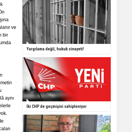
ik
 Ön
ışına
lanır ve
 bir
urumda
Yargılama değil, hukuk cinayeti!
ın
ümetin
u
lâ aynı
elerle
İki CHP de geçmişini sahipleniyor
yok.
de
Öcalan