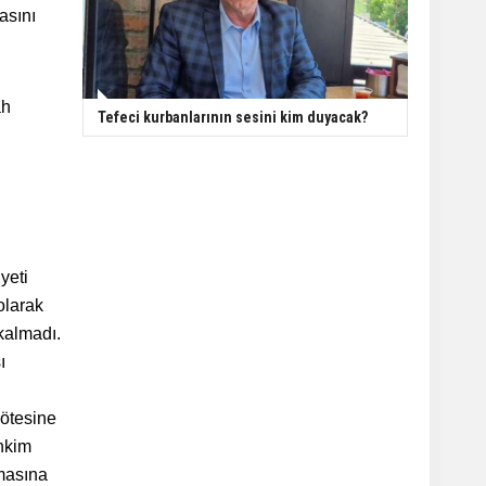
asını
ah
Tefeci kurbanlarının sesini kim duyacak?
yeti
olarak
kalmadı.
ı
 ötesine
hkim
rmasına