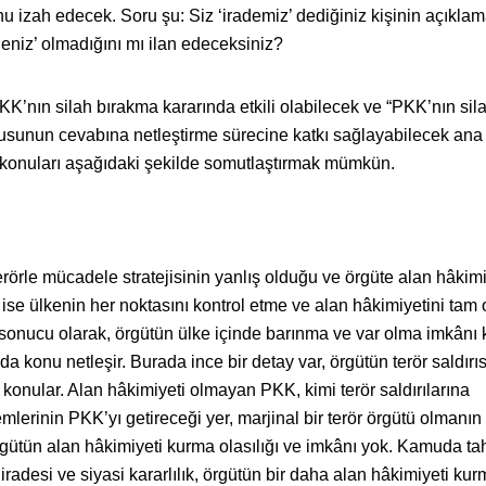
 izah edecek. Soru şu: Siz ‘irademiz’ dediğiniz kişinin açıklam
deniz’ olmadığını mı ilan edeceksiniz?
K’nın silah bırakma kararında etkili olabilecek ve “PKK’nın sil
orusunun cevabına netleştirme sürecine katkı sağlayabilecek ana
u konuları aşağıdaki şekilde somutlaştırmak mümkün.
rle mücadele stratejisinin yanlış olduğu ve örgüte alan hâkimi
ji ise ülkenin her noktasını kontrol etme ve alan hâkimiyetini tam 
onucu olarak, örgütün ülke içinde barınma ve var olma imkânı 
a konu netleşir. Burada ince bir detay var, örgütün terör saldırıs
 konular. Alan hâkimiyeti olmayan PKK, kimi terör saldırılarına
lemlerinin PKK’yı getireceği yer, marjinal bir terör örgütü olmanın
ütün alan hâkimiyeti kurma olasılığı ve imkânı yok. Kamuda ta
 iradesi ve siyasi kararlılık, örgütün bir daha alan hâkimiyeti ku