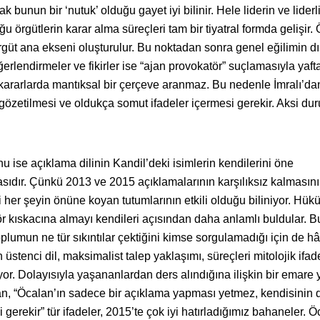
 bunun bir ‘nutuk’ olduğu gayet iyi bilinir. Hele liderin ve liderl
u örgütlerin karar alma süreçleri tam bir tiyatral formda gelişir.
 örgüt ana ekseni oluşturulur. Bu noktadan sonra genel eğilimin d
lendirmeler ve fikirler ise “ajan provokatör” suçlamasıyla yafta
a kararlarda mantıksal bir çerçeve aranmaz. Bu nedenle İmralı’dan
zetilmesi ve oldukça somut ifadeler içermesi gerekir. Aksi d
u ise açıklama dilinin Kandil’deki isimlerin kendilerini öne
sıdır. Çünkü 2013 ve 2015 açıklamalarının karşılıksız kalmasın
i her şeyin önüne koyan tutumlarının etkili olduğu biliniyor. Hük
rör kıskacına almayı kendileri açısından daha anlamlı buldular. B
plumun ne tür sıkıntılar çektiğini kimse sorgulamadığı için de hâ
 üstenci dil, maksimalist talep yaklaşımı, süreçleri mitolojik ifad
or. Dolayısıyla yaşananlardan ders alındığına ilişkin bir emare 
n, “Öcalan’ın sadece bir açıklama yapması yetmez, kendisinin 
gerekir” tür ifadeler, 2015’te çok iyi hatırladığımız bahaneler. 