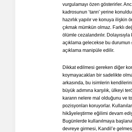
vurgulamayı özen gösterirler. Ancak
kadrosunun ‘tanrı’ yerine konulduğ
hazırlık yapılır ve konuya ilişkin
çıkmak mümkün olmaz. Farklı değer
ölümle cezalandırılır. Dolayısıyl
açıklama gelecekse bu durumun gö
açıklama manipüle edilir.
Dikkat edilmesi gereken diğer kon
koymayacakları bir sadelikte olma
arkasında, bu isimlerin kendilerin
büyük adımına karşılık, ülkeyi te
kararın nelere mal olduğunu ve to
pozisyonları koruyorlar. Kullanılan
hikâyeleştirme eğilimi devam ediy
Bugünlerde kullanılmaya başlana
devreye girmesi, Kandil’e gelmesi 