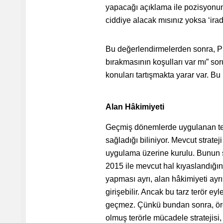
yapacağı açıklama ile pozisyonunu
ciddiye alacak mısınız yoksa ‘ira
Bu değerlendirmelerden sonra, PK
bırakmasının koşulları var mı” s
konuları tartışmakta yarar var. B
Alan Hâkimiyeti
Geçmiş dönemlerde uygulanan terö
sağladığı biliniyor. Mevcut strate
uygulama üzerine kurulu. Bunun s
2015 ile mevcut hal kıyaslandığınd
yapması ayrı, alan hâkimiyeti ayrı
girişebilir. Ancak bu tarz terör ey
geçmez. Çünkü bundan sonra, örg
olmuş terörle mücadele stratejisi,