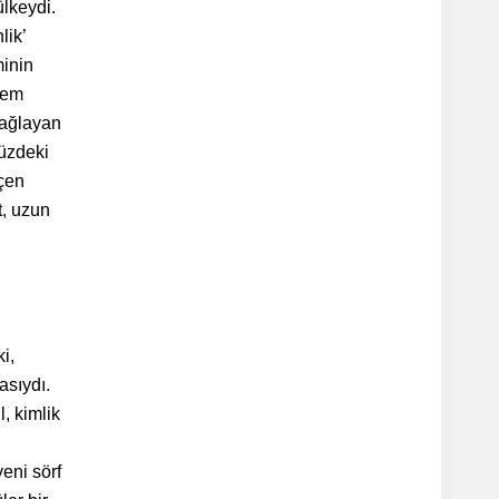
ülkeydi.
lik’
minin
 hem
sağlayan
müzdeki
eçen
t, uzun
i,
asıydı.
l, kimlik
eni sörf