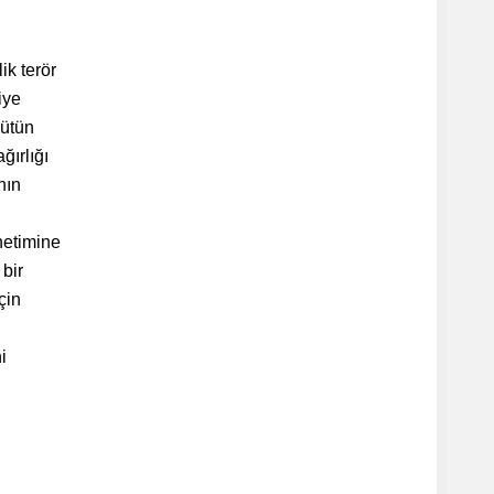
ik terör
iye
gütün
ğırlığı
nın
önetimine
 bir
çin
i