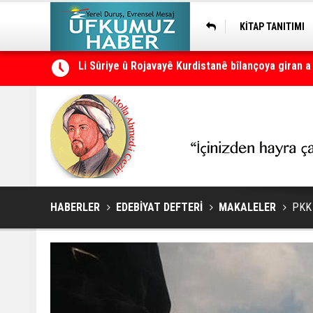
KİTAP TANITIMI
Beştaş: Kürt meselesinde ilk kez hukuk kapısı ara
HABERLER
EDEBİYAT DEFTERİ
MAKALELER
PKK 