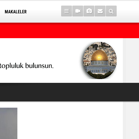
MAKALELER
WSJ: Putin, NATO'yu hedef alan bir "test" planlıyor