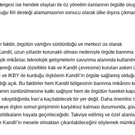
rgesi ise hendek olayları ile öz yönetim ilanlarının örgütte olu
uğu fiili desteği alamamasının sonucu olarak ülke dışına çıkması
r faktör, örgütün varlığını sürdürdüğü ve merkezi üs olarak
ndil, uzun yıllardır korunaklı olması nedeniyle örgüte barınma 
jik imkânlar, teknolojik gelişmelerin savunma alanında kullanıl
ereği olarak (özellikle Irak ve Kandil çevresine) kurulan askeri ü
 ve IKBY ile kurduğu ilişkilerin Kandil’in örgüte sağlamış olduğ
ığı açık. Bu faktörler hem Kandil bölgesinin barınma imkânını kıs
enin sürdürülmesine katkı sağlıyor hem de örgütün hareket kapa
ve sıkışıldığında İran’a kaçılabilecek bir yer değil. Daha önemlisi 
ye ilişkin somut girişiminin karşılıksız kalması durumunda, gü
litikaların hayata geçirileceğidir. Takviye edilmiş ve özel alanla
e Kandil’in mesele olmaktan çıkarılabileceğini söylemek mümkü