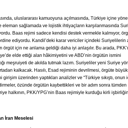
ında, uluslararası kamuoyuna açılmasında, Türkiye içine yönel
te eleman sağlamada ve lojistik ihtiyaçların karşılanmasında Sur
yordu. Baas rejimi sadece kendisi destek vermekle kalmıyor, ör
ordine ediyordu. Kandil’deki karar vericiler içindeki Suriyelilerin a
n örgüt için ne anlama geldiği daha iyi anlaşılır. Bu arada, PKK’
riye’de elde ettiği alan hâkimiyetini ve ABD’nin örgütün ismini
tığı meşruiyeti de akılda tutmak lazım. Suriyeliler yeni Suriye y
rtadan kalkacak. Hasılı, Esad rejiminin devrilmesi, örgüte büyük
 girişim üzerinden yaptıkları analizler ve “Türkiye sıkıştı, onun i
dirmeler, özünde örgütün kaybettikleri ve bir adım sonra tümden
uriye halkının, PKK/YPG’nin Baas rejimiyle kurduğu kirli işbirliğin
an İran Meselesi