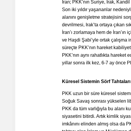
İran; PKK’nın Suriye, Irak, Kandil
Son iki yıldır yaşananlar nedeniyle
alanını genişletme stratejisini so
devrilmesi, Irak’ta ortaya çıkan 
İran’ı zorlamaya hem de İran’ın 
ve Haşdi Şabi’yle ortak çalışma im
süreçte PKK’nın hareket kabiliyeti
PKK’nın aynı rahatlıkta hareket 
yıllar sonra ilk kez, 6-7 ay önce P
Küresel Sistemin Sörf Tahtaları
PKK uzun bir süre küresel sistemin
Soğuk Savaş sonrası yükselen libe
PKK da tüm varlığıyla bu alanı kull
siyasetini bitirdi. Artık kimlik si
imkânını elinden almış olsa da PK