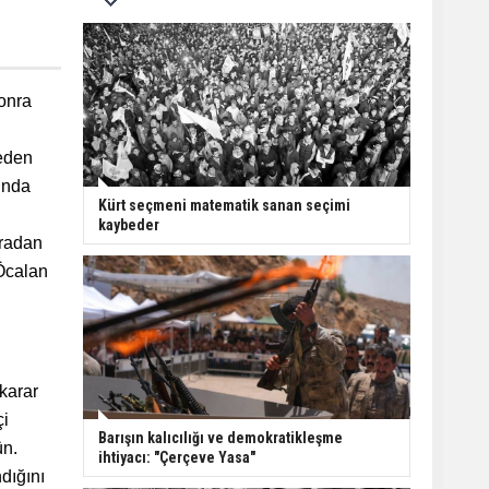
sonra
 eden
ğında
Kürt seçmeni matematik sanan seçimi
kaybeder
aradan
 Öcalan
karar
çi
Barışın kalıcılığı ve demokratikleşme
ün.
ihtiyacı: "Çerçeve Yasa"
ndığını