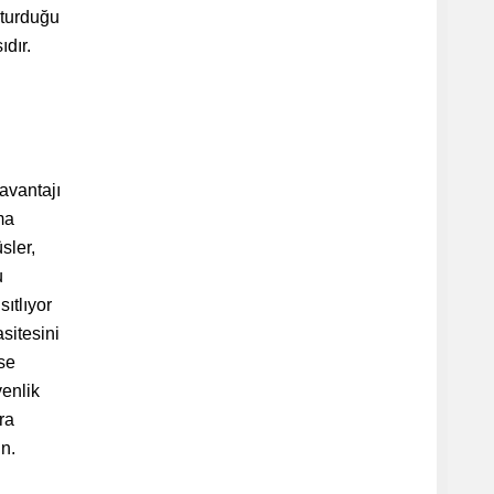
şturduğu
dır.
avantajı
ma
sler,
u
ıtlıyor
sitesini
ise
venlik
ra
n.