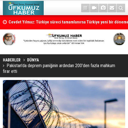
Cevdet Yılmaz: Türkiye süreci tamamlanırsa Türkiye yeni bir dönem
HABERLER
DÜNYA
Pakistan'da deprem paniğinin ardından 200'den fazla mahkum
firar etti