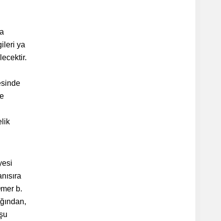
na
ileri ya
ecektir.
esinde
re
lik
yesi
nısıra
Ömer b.
ığından,
mşu