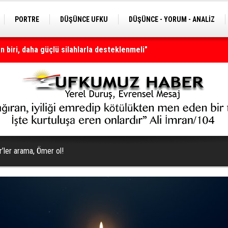
PORTRE
DÜŞÜNCE UFKU
DÜŞÜNCE - YORUM - ANALİZ
 biri, daha güçlü silahlarla desteklenmeli"
nı olmaya devam edecek
’ler arama, Ömer ol!