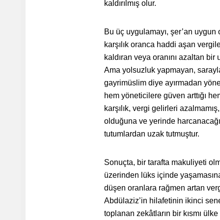
kaldırılmış olur.
Bu üç uygulamayı, şer’an uygun o
karşılık oranca haddi aşan vergile
kaldıran veya oranını azaltan bir
Ama yolsuzluk yapmayan, sarayl
gayrimüslim diye ayırmadan yönet
hem yöneticilere güven arttığı hem 
karşılık, vergi gelirleri azalmamış
olduğuna ve yerinde harcanacağın
tutumlardan uzak tutmuştur.
Sonuçta, bir tarafta makuliyeti ol
üzerinden lüks içinde yaşamasına
düşen oranlara rağmen artan vergi
Abdülaziz’in hilafetinin ikinci 
toplanan zekâtların bir kısmı ülk