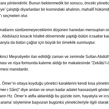
ara yönlendirilir. Bunun beklenmedik bir sonucu, önceki yönetic
eye’ çalıştığı diyarlardan bir kısmındaki ahalinin, mahallî hükümd
m’ı seçmeleri olur.
tanatlarını sürdüremeyeceklerini düşünen hanedan mensupları o
. Abdülaziz kısacık hilafeti döneminde yaptığı bütün icraatlar ka
arıyla da bütün çağlar için büyük bir örneklik sunmuştur.
kinci Meşrutiyetin ilan edildiği zaman ve zeminde Sultan Abdü
tması ve rüya formunda kaleme aldığı bir makalesinde “Zekâtü’l-
emesi manidardır.
 Ömer’in ortaya koyduğu yönetici karakterini kendi kısa yöneti
(Ömer-i Sâni)” diye anılan ve onun kadar adalet hassasiyeti göste
rın Hz. Ömer’e atıfla aktarıldığı bu güzide isim, hayatıyla ve icra
rama’ söylemine başvuran bugünkü yöneticileriyle ilgili olarak