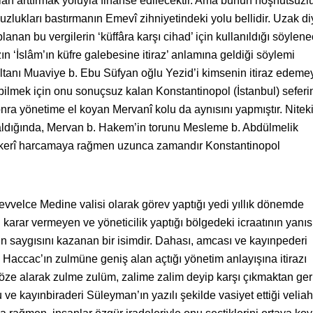
arı arttırmak yoluyla finanse edilecektir. Ama bunun hoşnutsuzl
uzlukları bastırmanın Emevî zihniyetindeki yolu bellidir. Uzak di
lanan bu vergilerin ‘küffâra karşı cihad’ için kullanıldığı söylen
zın ‘İslâm’ın küfre galebesine itiraz’ anlamına geldiği söylemi
 sultanı Muaviye b. Ebu Süfyan oğlu Yezid’i kimsenin itiraz edem
bilmek için onu sonuçsuz kalan Konstantinopol (İstanbul) seferi
ra yönetime el koyan Mervanî kolu da aynısını yapmıştır. Nitek
aldığında, Mervan b. Hakem’in torunu Mesleme b. Abdülmelik
skerî harcamaya rağmen uzunca zamandır Konstantinopol
evvelce Medine valisi olarak görev yaptığı yedi yıllık dönemde
arar vermeyen ve yöneticilik yaptığı bölgedeki icraatının yanıs
sin saygısını kazanan bir isimdir. Dahası, amcası ve kayınpederi
 Haccac’ın zulmüne geniş alan açtığı yönetim anlayışına itirazı
göze alarak zulme zulüm, zalime zalim deyip karşı çıkmaktan ger
ve kayınbiraderi Süleyman’ın yazılı şekilde vasiyet ettiği veliaht