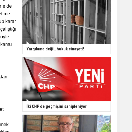
r’e de
etime
up karar
alıştığı
Böyle
n kamu
Yargılama değil, hukuk cinayeti!
ktan
İki CHP de geçmişini sahipleniyor
et
etmek