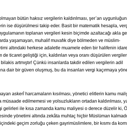
lmayan bütün haksız vergilerin kaldırılması, şer’an uygunluğu
rin ise düşürülmesi takip eder. Basit bir matematik hesapla, verg
 uygulamanın toplanan vergileri kesin biçimde azaltacağı akla gel
arda yaşamayan, muhalif muvafık diye bölmeden ve müslim-
imi altındaki herkese adaletle muamele eden bir halifenin idar
de ticaret geliştiği için, kaldırılan veya oranı düşürülen vergile
, bilakis artmıştır! Çünkü insanlarda takdir edilen vergilerin adil
a dair bir güven oluşmuş, bu da insanları vergi kaçırmaya yöne
mayan askerî harcamaların kısılması, yönetici elitlerin kamu mali
 müsaade edilmemesi ve yolsuzlukların ortadan kaldırılması, ya
 gelirleri ile kısa zamanda kamu maliyesi o derece düzelir ki, 
senesinde yönetimi altında zekâta muhtaç hiçbir Müslüman kalmad
e içindeki geçim zorluğu çeken gayrimüslimlere, bir kısmı da ko