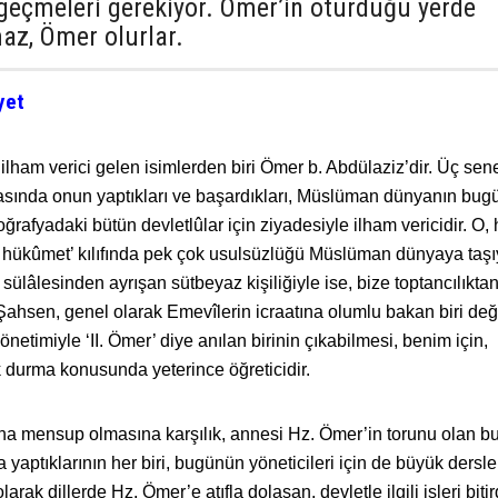
geçmeleri gerekiyor. Ömer’in oturduğu yerde
az, Ömer olurlar.
yet
 ilham verici gelen isimlerden biri Ömer b. Abdülaziz’dir. Üç sene
rasında onun yaptıkları ve başardıkları, Müslüman dünyanın bug
ğrafyadaki bütün devletlûlar için ziyadesiyle ilham vericidir. O, h
i hükûmet’ kılıfında pek çok usulsüzlüğü Müslüman dünyaya taş
 sülâlesinden ayrışan sütbeyaz kişiliğiyle ise, bize toptancılıkta
 Şahsen, genel olarak Emevîlerin icraatına olumlu bakan biri değ
önetimiyle ‘II. Ömer’ diye anılan birinin çıkabilmesi, benim için,
k durma konusunda yeterince öğreticidir.
a mensup olmasına karşılık, annesi Hz. Ömer’in torunu olan bu
a yaptıklarının her biri, bugünün yöneticileri için de büyük dersle
larak dillerde Hz. Ömer’e atıfla dolaşan, devletle ilgili işleri biti