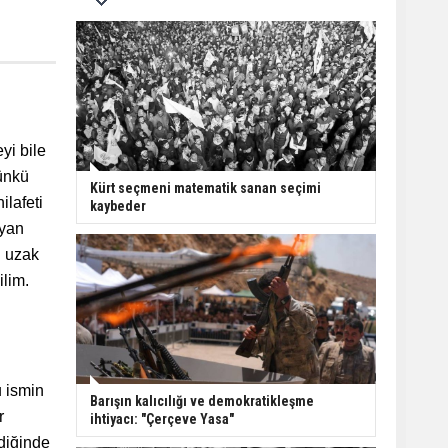
yi bile
ünkü
Kürt seçmeni matematik sanan seçimi
ilafeti
kaybeder
ıyan
n uzak
ilim.
 ismin
Barışın kalıcılığı ve demokratikleşme
r
ihtiyacı: "Çerçeve Yasa"
rdiğinde