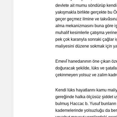
devlete ait mumu söndürüp kendi e
yakışmakla birlikte gerçekte bu Ö
geçer geçmez ilmine ve takvâsına i
alma mekanizmasını buna göre işl
muhalif kesimlerle çatışma yerine
pek çok kararıyla sonraki çağlar 
maliyesini düzene sokmak için yaptı
Emevî hanedanının öne çıkan özell
doğuracak şekilde, lüks ve şataf
çekinmeyen yolsuz ve zalim kadrola
Kendi lüks hayatlarını kamu mali
gereğinde halka ölçüsüz şiddet uy
bulmuş Haccac b. Yusuf bunların 
kademelerinde yolsuzluğu da berab