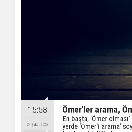
Ömer’ler arama, Öm
15:58
En başta, ‘Ömer olması’
yerde ‘Ömer’i arama’ sö
24 Şubat 2025