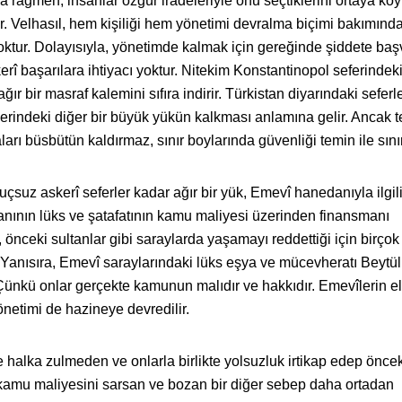
ına rağmen, insanlar özgür iradeleriyle onu seçtiklerini ortaya k
r. Velhasıl, hem kişiliği hem yönetimi devralma biçimi bakımında
yoktur. Dolayısıyla, yönetimde kalmak için gereğinde şiddete ba
erî başarılara ihtiyacı yoktur. Nitekim Konstantinopol seferindek
ğır bir masraf kalemini sıfıra indirir. Türkistan diyarındaki seferl
rindeki diğer bir büyük yükün kalkması anlamına gelir. Ancak te
arı büsbütün kaldırmaz, sınır boylarında güvenliği temin ile sınırl
suz askerî seferler kadar ağır bir yük, Emevî hanedanıyla ilgili
ının lüks ve şatafatının kamu maliyesi üzerinden finansmanı
 önceki sultanlar gibi saraylarda yaşamayı reddettiği için birço
 Yanısıra, Emevî saraylarındaki lüks eşya ve mücevheratı Beytü
ünkü onlar gerçekte kamunun malıdır ve hakkıdır. Emevîlerin e
önetimi de hazineye devredilir.
 halka zulmeden ve onlarla birlikte yolsuzluk irtikap edep öncek
e, kamu maliyesini sarsan ve bozan bir diğer sebep daha ortadan