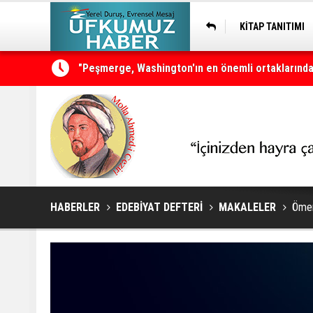
KİTAP TANITIMI
"Peşmerge, Washington'ın en önemli ortaklarından
Neçirvan Barzani: Kürdistan herkesin ortak vata
HABERLER
EDEBİYAT DEFTERİ
MAKALELER
Ömer