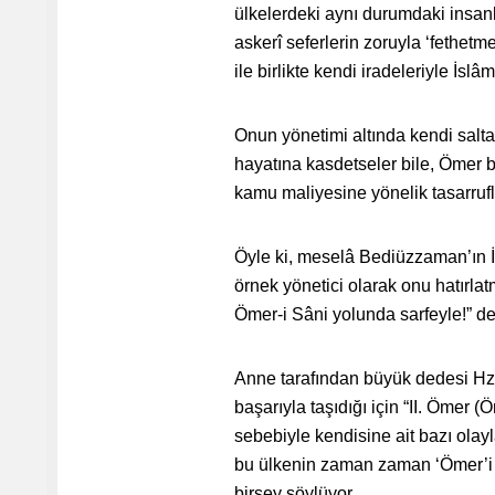
ülkelerdeki aynı durumdaki insanl
askerî seferlerin zoruyla ‘fethetm
ile birlikte kendi iradeleriyle İslâ
Onun yönetimi altında kendi sal
hayatına kasdetseler bile, Ömer b
kamu maliyesine yönelik tasarrufl
Öyle ki, meselâ Bediüzzaman’ın İ
örnek yönetici olarak onu hatırla
Ömer-i Sâni yolunda sarfeyle!” d
Anne tarafından büyük dedesi Hz.
başarıyla taşıdığı için “II. Ömer 
sebebiyle kendisine ait bazı olayla
bu ülkenin zaman zaman ‘Ömer’i a
birşey söylüyor.