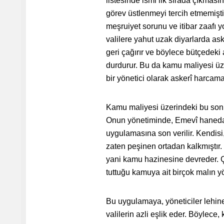
listesinde ismi ilk sırada çıkmas
görev üstlenmeyi tercih etmemişti
meşruiyet sorunu ve itibar zaafı 
valilere yahut uzak diyarlarda ask
geri çağırır ve böylece bütçedeki a
durdurur. Bu da kamu maliyesi üze
bir yönetici olarak askerî harcamal
Kamu maliyesi üzerindeki bu sonuç
Onun yönetiminde, Emevî hanedan
uygulamasına son verilir. Kendisi,
zaten peşinen ortadan kalkmıştır.
yani kamu hazinesine devreder. Ç
tuttuğu kamuya ait birçok malın y
Bu uygulamaya, yöneticiler lehine
valilerin azli eşlik eder. Böylec