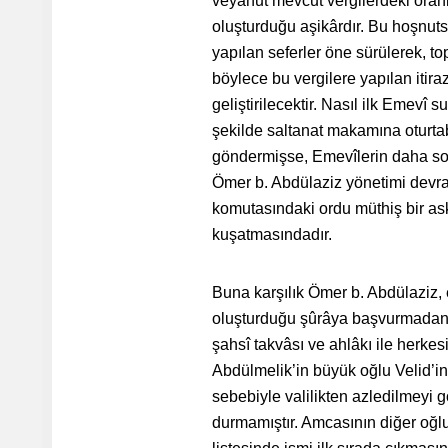
veyahut mevcut vergilerdeki oranl
oluşturduğu aşikârdır. Bu hoşnuts
yapılan seferler öne sürülerek, top
böylece bu vergilere yapılan itira
geliştirilecektir. Nasıl ilk Emevî
şekilde saltanat makamına oturta
göndermişse, Emevîlerin daha son
Ömer b. Abdülaziz yönetimi devr
komutasındaki ordu müthiş bir a
kuşatmasındadır.
Buna karşılık Ömer b. Abdülaziz, 
oluşturduğu şûrâya başvurmadan k
şahsî takvâsı ve ahlâkı ile herke
Abdülmelik’in büyük oğlu Velid’in
sebebiyle valilikten azledilmeyi 
durmamıştır. Amcasının diğer oğlu 