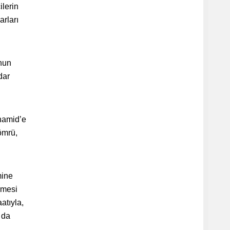
ilerin
arları
nun
dar
lhamid’e
ömrü,
mine
rmesi
atıyla,
 da