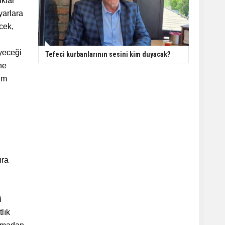
uklar
yarlara
ecek,
eyeceği
Tefeci kurbanlarının sesini kim duyacak?
ne
im
ıra
i
lık