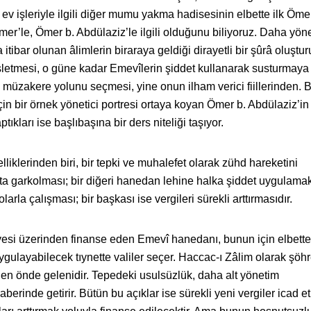
v işleriyle ilgili diğer mumu yakma hadisesinin elbette ilk Öme
mer’le, Ömer b. Abdülaziz’le ilgili olduğunu biliyoruz. Daha yön
tibar olunan âlimlerin biraraya geldiği dirayetli bir şûrâ oluştur
etmesi, o güne kadar Emevîlerin şiddet kullanarak susturmaya ç
 müzakere yolunu seçmesi, yine onun ilham verici fiillerinden. 
için bir örnek yönetici portresi ortaya koyan Ömer b. Abdülaziz’i
kları ise başlıbaşına bir ders niteliği taşıyor.
iklerinden biri, bir tepki ve muhalefet olarak zühd hareketini
ata garkolması; bir diğeri hanedan lehine halka şiddet uygulama
rla çalışması; bir başkası ise vergileri sürekli arttırmasıdır.
yesi üzerinden finanse eden Emevî hanedanı, bunun için elbette
gulayabilecek tıynette valiler seçer. Haccac-ı Zâlim olarak şöhr
en önde gelenidir. Tepedeki usulsüzlük, daha alt yönetim
erinde getirir. Bütün bu açıklar ise sürekli yeni vergiler icad 