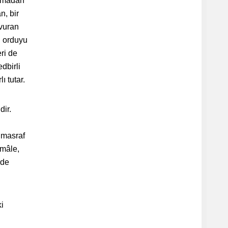
oymadan
n, bir
şvuran
i orduyu
eri de
dbirli
ı tutar.
dir.
k masraf
lmâle,
lde
i