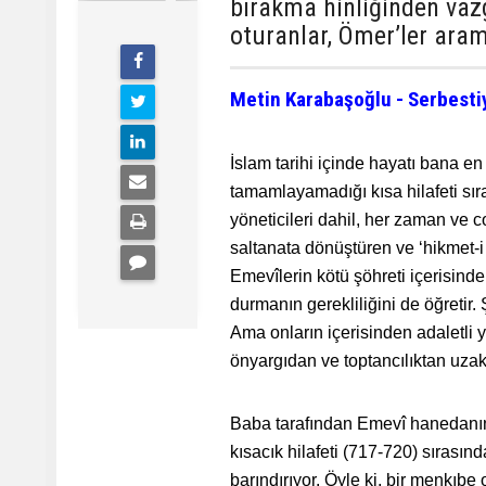
bırakma hinliğinden vaz
oturanlar, Ömer’ler aram
Metin Karabaşoğlu - Serbesti
İslam tarihi içinde hayatı bana en
tamamlayamadığı kısa hilafeti sı
yöneticileri dahil, her zaman ve co
saltanata dönüştüren ve ‘hikmet-
Emevîlerin kötü şöhreti içerisinde
durmanın gerekliliğini de öğretir.
Ama onların içerisinden adaletli y
önyargıdan ve toptancılıktan uza
Baba tarafından Emevî hanedanın
kısacık hilafeti (717-720) sırasınd
barındırıyor. Öyle ki, bir menkıbe o