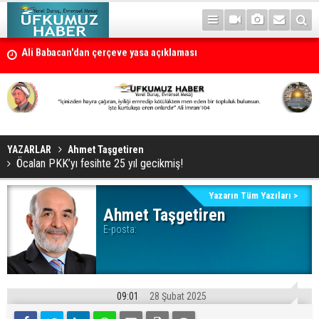
Ali Babacan'dan çerçeve yasa açıklaması
Petrol erzan bû
YAZARLAR
Ahmet Taşgetiren
Öcalan PKK’yı fesihte 25 yıl gecikmiş!
Yazarın Tüm Yazıları >
Ahmet Taşgetiren
E-posta:
09:01
28 Şubat 2025