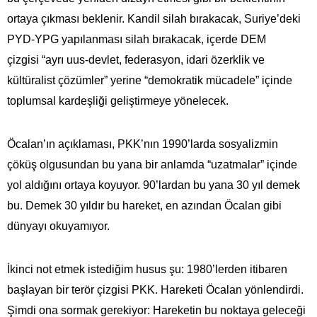
ortaya çıkması beklenir. Kandil silah bırakacak, Suriye’deki
PYD-YPG yapılanması silah bırakacak, içerde DEM
çizgisi “ayrı uus-devlet, federasyon, idari özerklik ve
kültüralist çözümler” yerine “demokratik mücadele” içinde
toplumsal kardeşliği geliştirmeye yönelecek.
Öcalan’ın açıklaması, PKK’nın 1990’larda sosyalizmin
çöküş olgusundan bu yana bir anlamda “uzatmalar” içinde
yol aldığını ortaya koyuyor. 90’lardan bu yana 30 yıl demek
bu. Demek 30 yıldır bu hareket, en azından Öcalan gibi
dünyayı okuyamıyor.
İkinci not etmek istediğim husus şu: 1980’lerden itibaren
başlayan bir terör çizgisi PKK. Hareketi Öcalan yönlendirdi.
Şimdi ona sormak gerekiyor: Hareketin bu noktaya geleceği