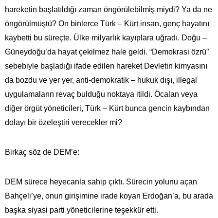
hareketin başlatıldığı zaman öngörülebilmiş miydi? Ya da ne
öngörülmüştü? On binlerce Türk – Kürt insan, genç hayatını
kaybetti bu süreçte. Ülke milyarlık kayıplara uğradı. Doğu –
Güneydoğu’da hayat çekilmez hale geldi. “Demokrasi özrü”
sebebiyle başladığı ifade edilen hareket Devletin kimyasını
da bozdu ve yer yer, anti-demokratik – hukuk dışı, illegal
uygulamaların revaç bulduğu noktaya itildi. Öcalan veya
diğer örgüt yöneticileri, Türk – Kürt bunca gencin kaybından
dolayı bir özeleştiri verecekler mi?
Birkaç söz de DEM’e:
DEM sürece heyecanla sahip çıktı. Sürecin yolunu açan
Bahçeli’ye, onun girişimine irade koyan Erdoğan’a, bu arada
başka siyasi parti yöneticilerine teşekkür etti.