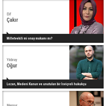
Elif
Çakır
Milletvekili mi onay makamı mı?
Yıldıray
Oğur
Lozan, Medeni Kanun ve unutulan bir İsviçreli hukukçu
Mensur