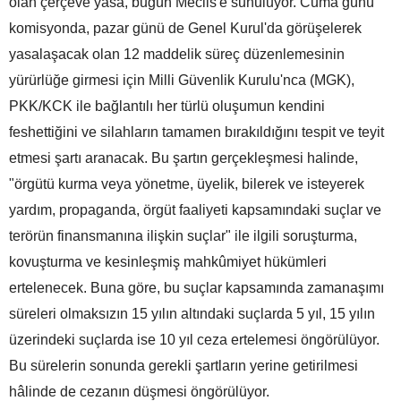
olan çerçeve yasa, bugün Meclis'e sunuluyor. Cuma günü
komisyonda, pazar günü de Genel Kurul'da görüşelerek
yasalaşacak olan 12 maddelik süreç düzenlemesinin
yürürlüğe girmesi için Milli Güvenlik Kurulu'nca (MGK),
PKK/KCK ile bağlantılı her türlü oluşumun kendini
feshettiğini ve silahların tamamen bırakıldığını tespit ve teyit
etmesi şartı aranacak. Bu şartın gerçekleşmesi halinde,
"örgütü kurma veya yönetme, üyelik, bilerek ve isteyerek
yardım, propaganda, örgüt faaliyeti kapsamındaki suçlar ve
terörün finansmanına ilişkin suçlar" ile ilgili soruşturma,
kovuşturma ve kesinleşmiş mahkûmiyet hükümleri
ertelenecek. Buna göre, bu suçlar kapsamında zamanaşımı
süreleri olmaksızın 15 yılın altındaki suçlarda 5 yıl, 15 yılın
üzerindeki suçlarda ise 10 yıl ceza ertelemesi öngörülüyor.
Bu sürelerin sonunda gerekli şartların yerine getirilmesi
hâlinde de cezanın düşmesi öngörülüyor.