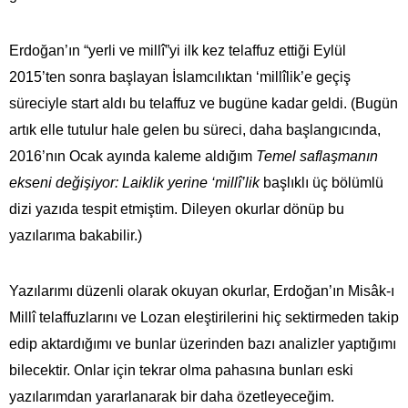
Erdoğan’ın “yerli ve millî”yi ilk kez telaffuz ettiği Eylül
2015’ten sonra başlayan İslamcılıktan ‘millîlik’e geçiş
süreciyle start aldı bu telaffuz ve bugüne kadar geldi. (Bugün
artık elle tutulur hale gelen bu süreci, daha başlangıcında,
2016’nın Ocak ayında kaleme aldığım
Temel saflaşmanın
ekseni değişiyor: Laiklik yerine ‘millî’lik
başlıklı üç bölümlü
dizi yazıda tespit etmiştim. Dileyen okurlar dönüp bu
yazılarıma bakabilir.)
Yazılarımı düzenli olarak okuyan okurlar, Erdoğan’ın Misâk-ı
Millî telaffuzlarını ve Lozan eleştirilerini hiç sektirmeden takip
edip aktardığımı ve bunlar üzerinden bazı analizler yaptığımı
bilecektir. Onlar için tekrar olma pahasına bunları eski
yazılarımdan yararlanarak bir daha özetleyeceğim.