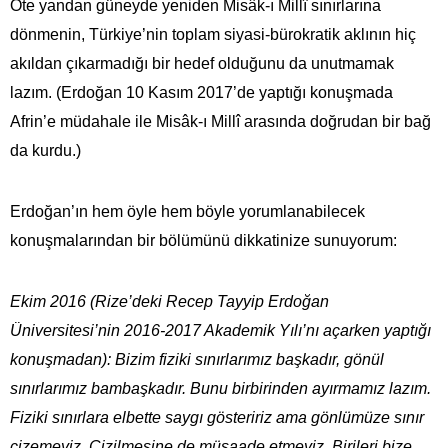
Öte yandan güneyde yeniden Misâk-ı Millî sınırlarına
dönmenin, Türkiye’nin toplam siyasi-bürokratik aklının hiç
akıldan çıkarmadığı bir hedef olduğunu da unutmamak
lazım. (Erdoğan 10 Kasım 2017’de yaptığı konuşmada
Afrin’e müdahale ile Misâk-ı Millî arasında doğrudan bir bağ
da kurdu.)
Erdoğan’ın hem öyle hem böyle yorumlanabilecek
konuşmalarından bir bölümünü dikkatinize sunuyorum:
Ekim 2016 (Rize’deki Recep Tayyip Erdoğan
Üniversitesi’nin 2016-2017 Akademik Yılı’nı açarken yaptığı
konuşmadan): Bizim fiziki sınırlarımız başkadır, gönül
sınırlarımız bambaşkadır. Bunu birbirinden ayırmamız lazım.
Fiziki sınırlara elbette saygı gösteririz ama gönlümüze sınır
çizemeyiz. Çizilmesine de müsaade etmeyiz. Birileri bize,