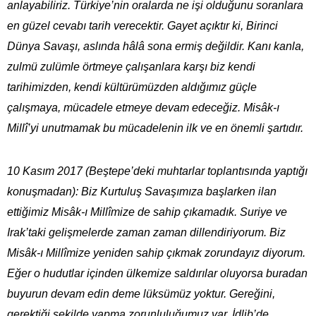
anlayabiliriz. Türkiye’nin oralarda ne işi olduğunu soranlara
en güzel cevabı tarih verecektir. Gayet açıktır ki, Birinci
Dünya Savaşı, aslında hâlâ sona ermiş değildir. Kanı kanla,
zulmü zulümle örtmeye çalışanlara karşı biz kendi
tarihimizden, kendi kültürümüzden aldığımız güçle
çalışmaya, mücadele etmeye devam edeceğiz. Misâk-ı
Millî’yi unutmamak bu mücadelenin ilk ve en önemli şartıdır.
10 Kasım 2017 (Beştepe’deki muhtarlar toplantısında yaptığı
konuşmadan): Biz Kurtuluş Savaşımıza başlarken ilan
ettiğimiz Misâk-ı Millîmize de sahip çıkamadık. Suriye ve
Irak’taki gelişmelerde zaman zaman dillendiriyorum. Biz
Misâk-ı Millîmize yeniden sahip çıkmak zorundayız diyorum.
Eğer o hudutlar içinden ülkemize saldırılar oluyorsa buradan
buyurun devam edin deme lüksümüz yoktur. Gereğini,
gerektiği şekilde yapma zorunluluğumuz var. İdlib’de