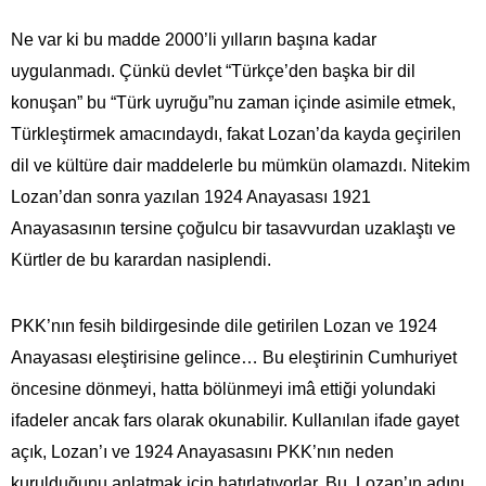
Ne var ki bu madde 2000’li yılların başına kadar
uygulanmadı. Çünkü devlet “Türkçe’den başka bir dil
konuşan” bu “Türk uyruğu”nu zaman içinde asimile etmek,
Türkleştirmek amacındaydı, fakat Lozan’da kayda geçirilen
dil ve kültüre dair maddelerle bu mümkün olamazdı. Nitekim
Lozan’dan sonra yazılan 1924 Anayasası 1921
Anayasasının tersine çoğulcu bir tasavvurdan uzaklaştı ve
Kürtler de bu karardan nasiplendi.
PKK’nın fesih bildirgesinde dile getirilen Lozan ve 1924
Anayasası eleştirisine gelince… Bu eleştirinin Cumhuriyet
öncesine dönmeyi, hatta bölünmeyi imâ ettiği yolundaki
ifadeler ancak fars olarak okunabilir. Kullanılan ifade gayet
açık, Lozan’ı ve 1924 Anayasasını PKK’nın neden
kurulduğunu anlatmak için hatırlatıyorlar. Bu, Lozan’ın adını