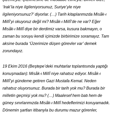
‘Irak’la niye ilgileniyorsunuz, Suriye’yle niye
ilgileniyorsunuz?’ diyorlar. (…) Tarih kitaplarımızda Misâk-ı
Millî’yi okuyoruz değil mi? Misâk-ı Millî’de ne var? Eğer
Misâk-ı Millî diye bir derdimiz varsa, kusura bakmayın, o
zaman bu soruyu kendi içimizde birbirimize soramayız. Tam
aksine burada ‘Üzerimize düşen görevler var’ demek
zorundayız.
19 Ekim 2016 (Beştepe’deki muhtarlar toplantısında yaptığı
konuşmadan): Misâk-ı Millî niye rahatsız ediyor. Misâk-ı
Millî’yi gündeme getiren Gazi Mustafa Kemal. Neden
rahatsız oluyorsunuz. Burada bir tarih yok mu? Burada bir
milletin geçmişi yok mu? (…) Maalesef hem batı hem de
güney sınırlarımızda Misâk-ı Millî hedeflerimizi koruyamadık.
Dönemin şartları itibarıyla bu durumu mazur görenler,