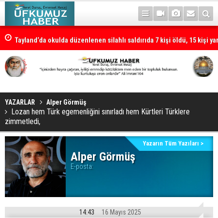
Tayland’da okulda düzenlenen silahlı saldırıda 7 kişi öldü, 15 kişi ya
YAZARLAR
Alper Görmüş
Lozan hem Türk egemenliğini sınırladı hem Kürtleri Türklere
zimmetledi,
Yazarın Tüm Yazıları >
Alper Görmüş
E-posta:
14:43
16 Mayıs 2025