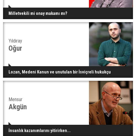
Milletvekili mi onay makamı mı?
Yıldıray
Oğur
Lozan, Medeni Kanun ve unutulan bir İsviçreli hukukçu
Mensur
Akgün
İnsanlık kazanımlarını yitirirken...