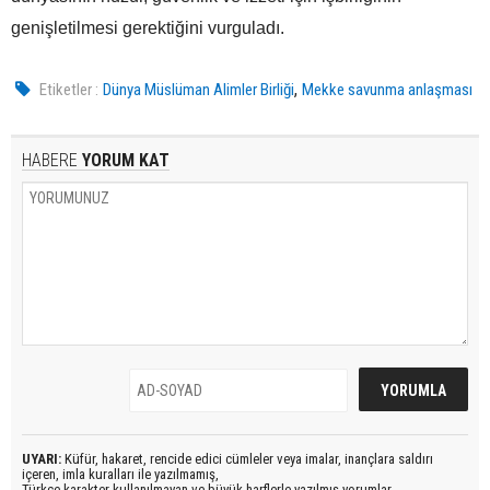
genişletilmesi gerektiğini vurguladı.
,
Etiketler :
Dünya Müslüman Alimler Birliği
Mekke savunma anlaşması
HABERE
YORUM KAT
UYARI:
Küfür, hakaret, rencide edici cümleler veya imalar, inançlara saldırı
içeren, imla kuralları ile yazılmamış,
Türkçe karakter kullanılmayan ve büyük harflerle yazılmış yorumlar