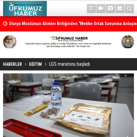
Dünya Müslüman Alimler Birliğinden "Mekke Ortak Savunma Anlaşm
destek
LGS maratonu başladı
HABERLER
EĞİTİM