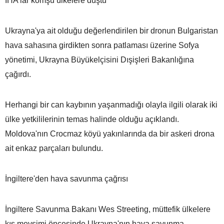
İHA'lar komşu ülkelere düştü
Ukrayna'ya ait olduğu değerlendirilen bir dronun Bulgaristan
hava sahasına girdikten sonra patlaması üzerine Sofya
yönetimi, Ukrayna Büyükelçisini Dışişleri Bakanlığına
çağırdı.
Herhangi bir can kaybının yaşanmadığı olayla ilgili olarak iki
ülke yetkililerinin temas halinde olduğu açıklandı.
Moldova'nın Crocmaz köyü yakınlarında da bir askeri drona
ait enkaz parçaları bulundu.
İngiltere'den hava savunma çağrısı
İngiltere Savunma Bakanı Wes Streeting, müttefik ülkelere
kış mevsimi öncesinde Ukrayna'nın hava savunma