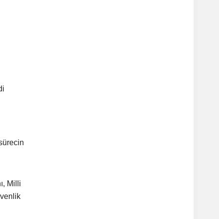
di
sürecin
, Milli
venlik