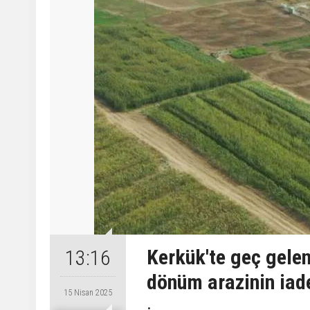
Kerkük'te geç gelen
13:16
dönüm arazinin iade
15 Nisan 2025
.