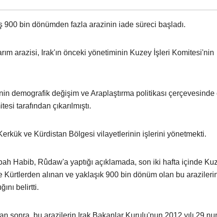
iş 900 bin dönümden fazla arazinin iade süreci başladı.
arım arazisi, Irak'ın önceki yönetiminin Kuzey İşleri Komitesi'nin
inin demografik değişim ve Araplaştırma politikası çerçevesinde
tesi tarafından çıkarılmıştı.
 Kerkük ve Kürdistan Bölgesi vilayetlerinin işlerini yönetmekti.
ah Habib, Rûdaw'a yaptığı açıklamada, son iki hafta içinde Ku
re Kürtlerden alınan ve yaklaşık 900 bin dönüm olan bu arazileri
ını belirtti.
dan sonra, bu arazilerin Irak Bakanlar Kurulu'nun 2012 yılı 29 nu