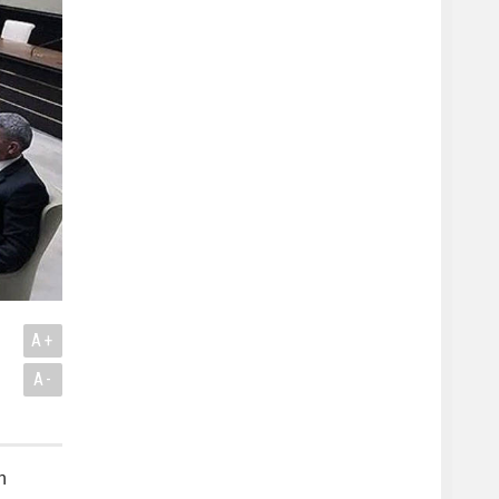
A+
A-
n