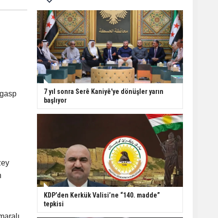
7 yıl sonra Serê Kaniyê'ye dönüşler yarın
 gasp
başlıyor
zey
n
KDP’den Kerkük Valisi’ne “140. madde”
tepkisi
maralı