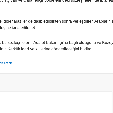
'ün Şivan ve Qarahençir bölgelerindeki sözleşmeleri de iptal ett
 diğer araziler de gasp edildikten sonra yerleştirilen Arapların
zleşme iade edilecek.
, bu sözleşmelerin Adalet Bakanlığı'na bağlı olduğunu ve Kuzey 
inin Kerkük idari yetkililerine gönderileceğini bildirdi.
rin arazisi