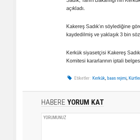
Sadık, Tarım Bakanlığı'nın Kerkük
açıkladı.
Kakereş Sadık'ın söylediğine göre,
kaydedilmiş ve yaklaşık 3 bin sö
Kerkük siyasetçisi Kakereş Sadık
Komitesi kararlarının iptali belges
,
,
Etiketler :
Kerkûk
baas rejimi
Kürtle
HABERE
YORUM KAT