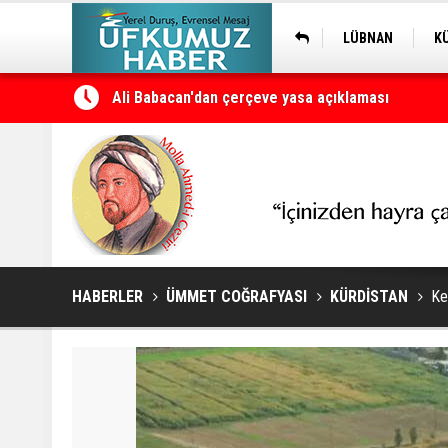
LÜBNAN
K
Ali Babacan'dan çerçeve yasa açıklaması
Petrol erzan bû
HABERLER
ÜMMET COĞRAFYASI
KÜRDİSTAN
Ke