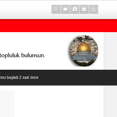
7 yıl sonra Serê Kaniyê'ye dönüşler yarın başlıyor
reci başladı 2 saat önce