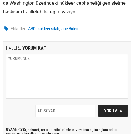
da Washington üzerindeki nükleer cephaneliği genişletme
baskısını hafifletebileceğini yazıyor.
,
,
Etiketler :
ABD
nükleer silah
Joe Biden
HABERE
YORUM KAT
UYARI:
Küfür, hakaret, rencide edici cümleler veya imalar, inançlara saldırı
içeren, imla kuralları ile yazılmamış,