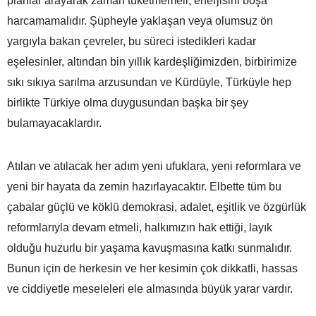
planlar arayarak zaman tüketmemeli, enerjisini boşa
harcamamalıdır. Şüpheyle yaklaşan veya olumsuz ön
yargıyla bakan çevreler, bu süreci istedikleri kadar
eşelesinler, altından bin yıllık kardeşliğimizden, birbirimize
sıkı sıkıya sarılma arzusundan ve Kürdüyle, Türküyle hep
birlikte Türkiye olma duygusundan başka bir şey
bulamayacaklardır.
Atılan ve atılacak her adım yeni ufuklara, yeni reformlara ve
yeni bir hayata da zemin hazırlayacaktır. Elbette tüm bu
çabalar güçlü ve köklü demokrasi, adalet, eşitlik ve özgürlük
reformlarıyla devam etmeli, halkımızın hak ettiği, layık
olduğu huzurlu bir yaşama kavuşmasına katkı sunmalıdır.
Bunun için de herkesin ve her kesimin çok dikkatli, hassas
ve ciddiyetle meseleleri ele almasında büyük yarar vardır.