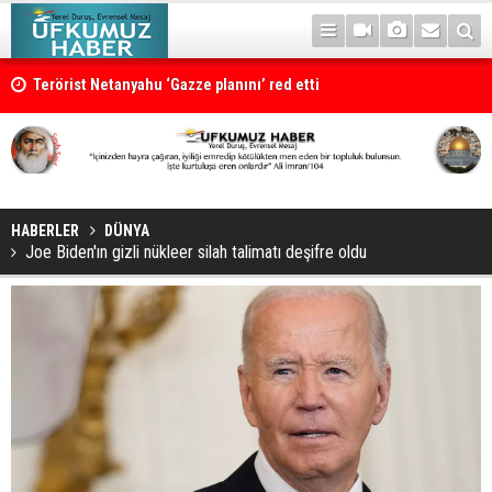
Terörist Netanyahu ‘Gazze planını’ red etti
HABERLER
DÜNYA
Joe Biden'ın gizli nükleer silah talimatı deşifre oldu