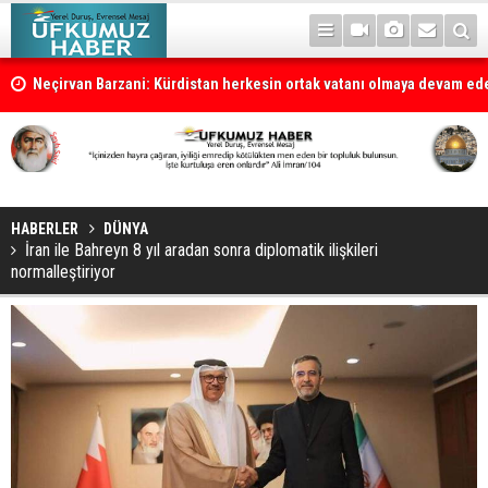
la
Neçirvan Barzani: Kürdistan herkesin ortak vatanı olmaya devam e
HABERLER
DÜNYA
İran ile Bahreyn 8 yıl aradan sonra diplomatik ilişkileri
normalleştiriyor