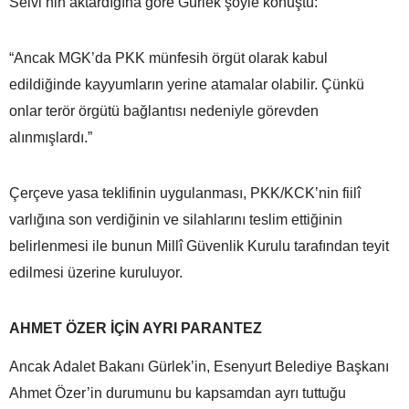
Selvi’nin aktardığına göre Gürlek şöyle konuştu:
“Ancak MGK’da PKK münfesih örgüt olarak kabul
edildiğinde kayyumların yerine atamalar olabilir. Çünkü
onlar terör örgütü bağlantısı nedeniyle görevden
alınmışlardı.”
Çerçeve yasa teklifinin uygulanması, PKK/KCK’nin fiilî
varlığına son verdiğinin ve silahlarını teslim ettiğinin
belirlenmesi ile bunun Millî Güvenlik Kurulu tarafından teyit
edilmesi üzerine kuruluyor.
AHMET ÖZER İÇİN AYRI PARANTEZ
Ancak Adalet Bakanı Gürlek’in, Esenyurt Belediye Başkanı
Ahmet Özer’in durumunu bu kapsamdan ayrı tuttuğu