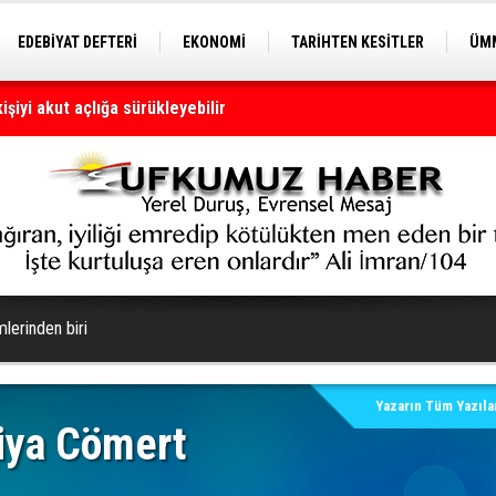
EDEBİYAT DEFTERİ
EKONOMİ
TARİHTEN KESİTLER
ÜMM
şiyi akut açlığa sürükleyebilir
EĞİTİM
kriz küreselleşir
ümlerinden biri
Yazarın Tüm Yazılar
iya Cömert