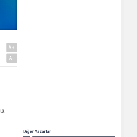
A+
A-
tü.
Diğer Yazarlar