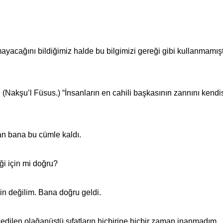
mayacağını bildiğimiz halde bu bilgimizi gereği gibi kullanmamışt
(Nakşu’l Füsus.) “İnsanların en cahili başkasının zannını kendi
an bana bu cümle kaldı.
ği için mi doğru?
n değilim. Bana doğru geldi.
e edilen olağanüstü sıfatların hiçbirine hiçbir zaman inanmadım.