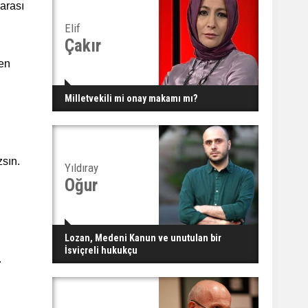
arası
Elif
Çakır
yen
Milletvekili mi onay makamı mı?
zsın.
Yıldıray
Oğur
Lozan, Medeni Kanun ve unutulan bir
İsviçreli hukukçu
.