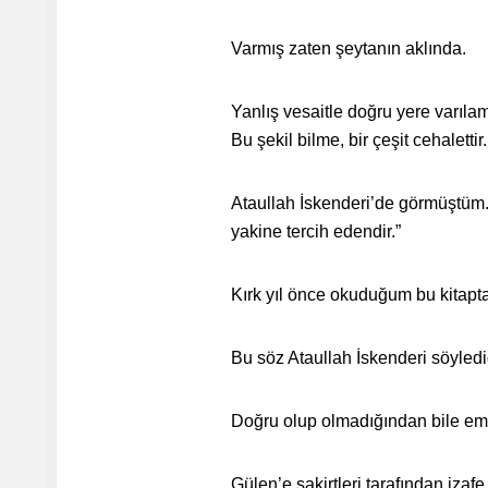
Varmış zaten şeytanın aklında.
Yanlış vesaitle doğru yere varıla
Bu şekil bilme, bir çeşit cehalettir.
Ataullah İskenderi’de görmüştüm. 
yakine tercih edendir.”
Kırk yıl önce okuduğum bu kitapt
Bu söz Ataullah İskenderi söyledi
Doğru olup olmadığından bile emi
Gülen’e şakirtleri tarafından izaf