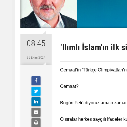
08:45
‘Ilımlı İslam’ın ilk 
25 Ekim 2024
Cemaat’in 'Türkçe Olimpiyatları’
Cemaat?
Bugün Fetö diyoruz ama o zamanlar
O sıralar herkes saygılı ifadeler k