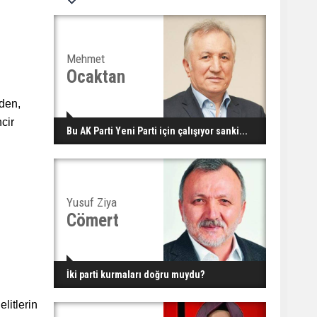
Mehmet
Ocaktan
nden,
cir
Bu AK Parti Yeni Parti için çalışıyor sanki...
Yusuf Ziya
Cömert
İki parti kurmaları doğru muydu?
litlerin