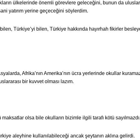
ların ülkelerinde önemli görevlere geleceğini, bunun da uluslar
sani yatırım yerine geçeceğini söylerdim.
len, Türkiye’yi bilen, Türkiye hakkında hayırhah fikirler besle
Asyalarda, Afrika’nın Amerika’nın ücra yerlerinde okullar kurama
lararası bir kuvvet olması lazım.
aksatlar olsa bile okulların bizimle ilgili tarafı kötü sayılmazdı
rkiye aleyhine kullanılabileceği ancak şeytanın aklına gelirdi.