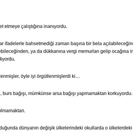
et etmeye çalıştığına inanıyordu.
ar ifadelerle bahsetmediği zaman başına bir bela açılabileceği
ileceğinden, ya da dükkanına vergi memurları gelip ocağına in
iyordu.
lenmişler, öyle iyi örgütlenmişlerdi ki…
şı, burs bağışı, mümkünse arsa bağışı yapmamaktan korkuyordu.
olmamaktan.
uğunda dünyanın değişik ülkelerindeki okullarda o ülkelerdeki e