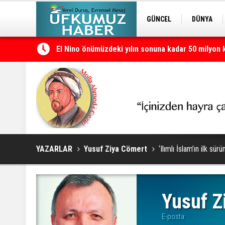
GÜNCEL
DÜNYA
El Nino önümüzdeki yılın sonuna kadar 50 milyon ki
EDİTÖRDEN
KURDÎ
Bakan Fidan: İsrail’in yayılmacılığı durdurulmazsa 
YAZARLAR
Yusuf Ziya Cömert
‘Ilımlı İslam’ın ilk sür
Yusuf Z
E-posta: