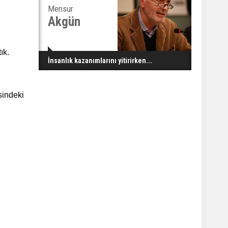
Mensur
Akgün
ık.
İnsanlık kazanımlarını yitirirken...
sindeki