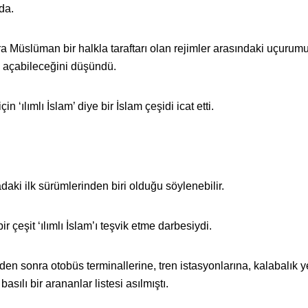
rda.
a Müslüman bir halkla taraftarı olan rejimler arasındaki uçurum
ol açabileceğini düşündü.
n ‘ılımlı İslam’ diye bir İslam çeşidi icat etti.
daki ilk sürümlerinden biri olduğu söylenebilir.
r çeşit ‘ılımlı İslam’ı teşvik etme darbesiydi.
nden sonra otobüs terminallerine, tren istasyonlarına, kalabalık y
asılı bir arananlar listesi asılmıştı.