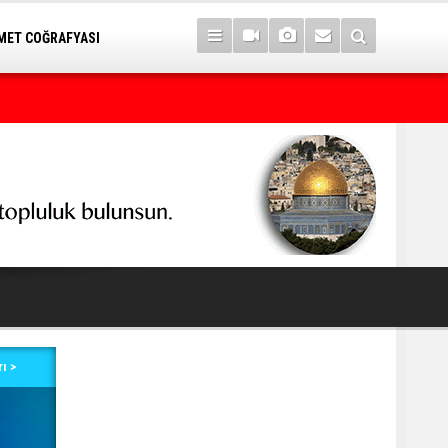
ET COĞRAFYASI
KDP’den Kerkük Valisi’ne “140. madde” tepkisi
ı >