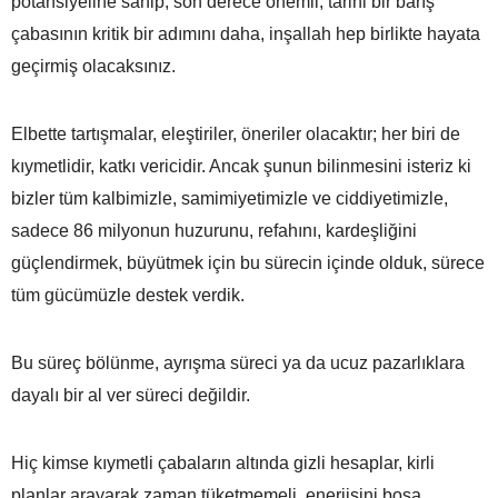
potansiyeline sahip, son derece önemli, tarihi bir barış
çabasının kritik bir adımını daha, inşallah hep birlikte hayata
geçirmiş olacaksınız.
Elbette tartışmalar, eleştiriler, öneriler olacaktır; her biri de
kıymetlidir, katkı vericidir. Ancak şunun bilinmesini isteriz ki
bizler tüm kalbimizle, samimiyetimizle ve ciddiyetimizle,
sadece 86 milyonun huzurunu, refahını, kardeşliğini
güçlendirmek, büyütmek için bu sürecin içinde olduk, sürece
tüm gücümüzle destek verdik.
Bu süreç bölünme, ayrışma süreci ya da ucuz pazarlıklara
dayalı bir al ver süreci değildir.
Hiç kimse kıymetli çabaların altında gizli hesaplar, kirli
planlar arayarak zaman tüketmemeli, enerjisini boşa