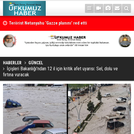
Terörist Netanyahu ‘Gazze planını’ red etti
HABERLER
GÜNCEL
İçişleri Bakanlığı'ndan 12 il için kritik afet uyarısı: Sel, dolu ve
fırtına vuracak