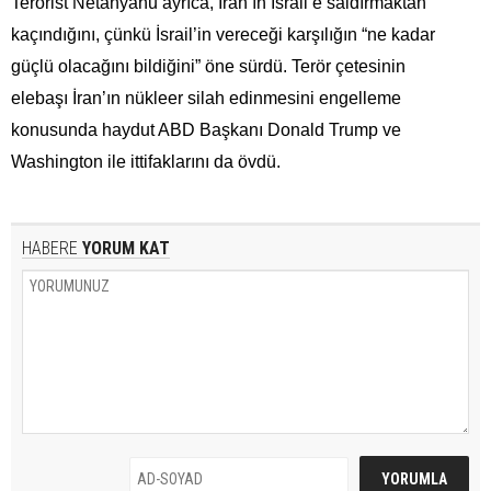
Terörist Netanyahu ayrıca, İran’ın İsrail’e saldırmaktan
kaçındığını, çünkü İsrail’in vereceği karşılığın “ne kadar
güçlü olacağını bildiğini” öne sürdü. Terör çetesinin
elebaşı İran’ın nükleer silah edinmesini engelleme
konusunda haydut ABD Başkanı Donald Trump ve
Washington ile ittifaklarını da övdü.
HABERE
YORUM KAT