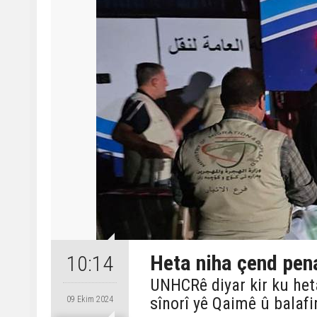
Heta niha çend pen
10:14
UNHCRê diyar kir ku het
sînorî yê Qaimê û balaf
09 Ekim 2024