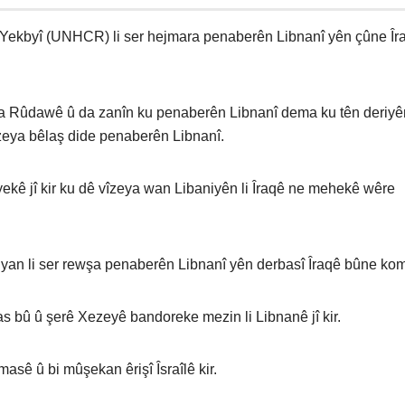
ekbyî (UNHCR) li ser hejmara penaberên Libnanî yên çûne Îra
a Rûdawê û da zanîn ku penaberên Libnanî dema ku tên deriyên
zeya bêlaş dide penaberên Libnanî.
ê jî kir ku dê vîzeya wan Libaniyên li Îraqê ne mehekê wêre
an li ser rewşa penaberên Libnanî yên derbasî Îraqê bûne kom
s bû û şerê Xezeyê bandoreke mezin li Libnanê jî kir.
asê û bi mûşekan êrişî Îsraîlê kir.