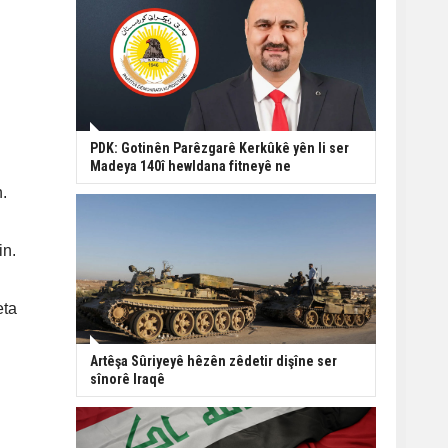
PDK: Gotinên Parêzgarê Kerkûkê yên li ser
Madeya 140î hewldana fitneyê ne
.
in.
eta
Artêşa Sûriyeyê hêzên zêdetir dişîne ser
sînorê Iraqê