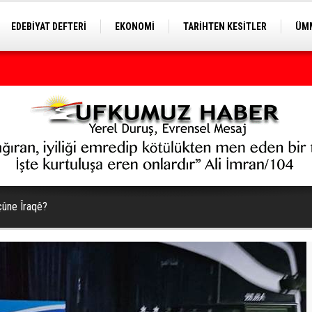
EDEBİYAT DEFTERİ
EKONOMİ
TARİHTEN KESİTLER
ÜMM
EĞİTİM
çûne Îraqê?