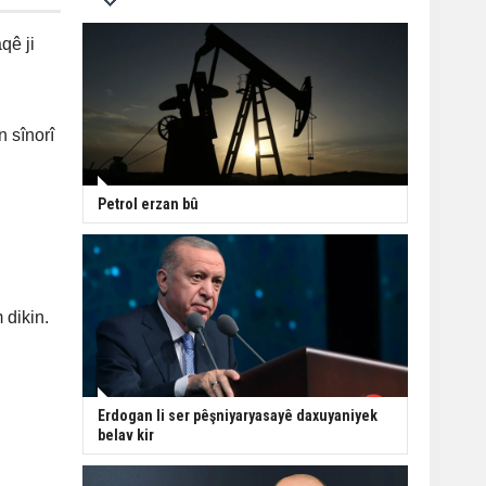
qê ji
 sînorî
Petrol erzan bû
 dikin.
Erdogan li ser pêşniyaryasayê daxuyaniyek
belav kir