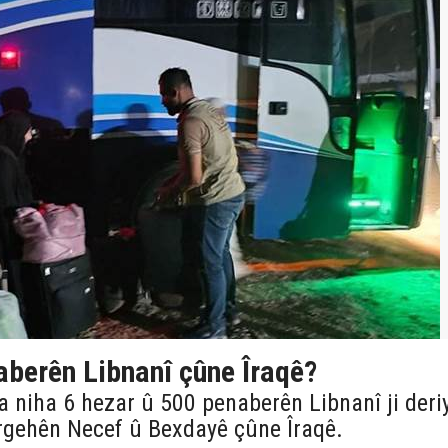
aberên Libnanî çûne Îraqê?
a niha 6 hezar û 500 penaberên Libnanî ji deri
irgehên Necef û Bexdayê çûne Îraqê.