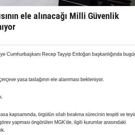
sının ele alınacağı Milli Güvenlik
nıyor
rkiye Cumhurbaşkanı Recep Tayyip Erdoğan başkanlığında bugü
çerçeve yasa taslağının ele alaınması bekleniyor.
k.
sa kapsamında, örgütün silah bırakma sürecinin tespiti ve teyi
örev yapması öngörülen MGK'de, ilgili kurumlar arasındaki
ek.