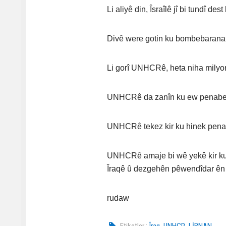
Li aliyê din, Îsraîlê jî bi tundî de
Divê were gotin ku bombebarana Îsr
Li gorî UNHCRê, heta niha milyon
UNHCRê da zanîn ku ew penaberên
UNHCRê tekez kir ku hinek penabe
UNHCRê amaje bi wê yekê kir ku
Îraqê û dezgehên pêwendîdar ên 
rudaw
,
,