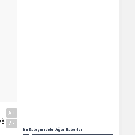
A+
yê
A-
Bu Kategorideki Diğer Haberler