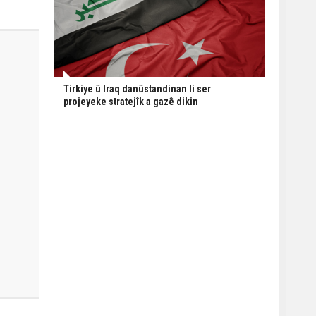
Tirkiye û Iraq danûstandinan li ser
projeyeke stratejîk a gazê dikin