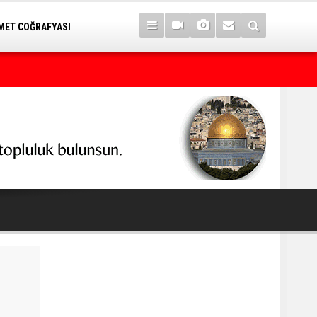
ET COĞRAFYASI
7 yıl sonra Serê Kaniyê'ye dönüşler yarın başlıyor