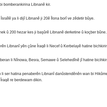
st bi bomberankirina Libnanê kir.
aîlê ya li dijî Libnanê ji 20ê Îlona borî ve zêdetir bûye.
ek û 200 hezar kes ji başûrê Libnanê derketine û koçber bûne.
 Libnanî yên çûne Îraqê li Necef û Kerbelayê hatine bichkirin
ran li Nînowa, Besra, Semawe û Selehedînê jî hatine bicihkir
 li ser hatina penaberên Libnanî danûstendênên wan bi Hikûm
Îraqê re berdewam dikin.