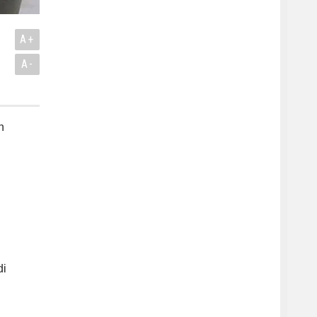
A+
A-
n
di