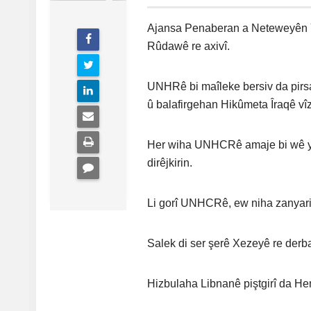
Ajansa Penaberan a Neteweyên Y
Rûdawê re axivî.
UNHRê bi maîleke bersiv da pirs
û balafirgehan Hikûmeta Îraqê vî
Her wiha UNHCRê amaje bi wê yek
dirêjkirin.
Li gorî UNHCRê, ew niha zanyariy
Salek di ser şerê Xezeyê re derba
Hizbulaha Libnanê piştgirî da Hem