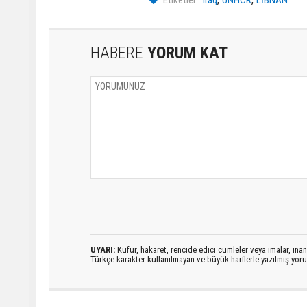
Etiketler :
Îraq
UNHCR
LİBNAN
HABERE
YORUM KAT
UYARI:
Küfür, hakaret, rencide edici cümleler veya imalar, inanç
Türkçe karakter kullanılmayan ve büyük harflerle yazılmış yo