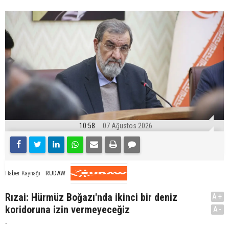
10:58
07 Ağustos 2026
RUDAW
Haber Kaynağı
Rızai: Hürmüz Boğazı'nda ikinci bir deniz
A+
koridoruna izin vermeyeceğiz
A-
.