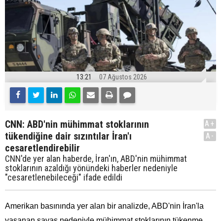
13:21
07 Ağustos 2026
CNN: ABD'nin mühimmat stoklarının
A+
tükendiğine dair sızıntılar İran'ı
A-
cesaretlendirebilir
CNN'de yer alan haberde, İran'ın, ABD'nin mühimmat
stoklarının azaldığı yönündeki haberler nedeniyle
"cesaretlenebileceği" ifade edildi
Amerikan basınında yer alan bir analizde, ABD'nin İran'la
yaşanan savaş nedeniyle mühimmat stoklarının tükenme