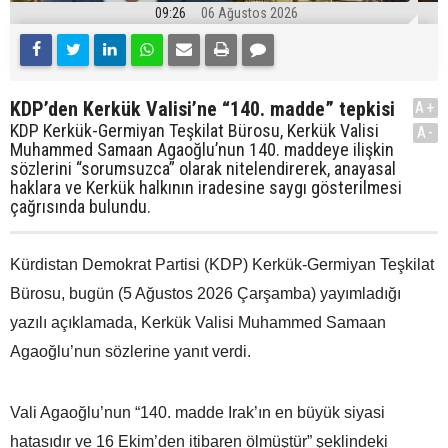
09:26
06 Ağustos 2026
KDP’den Kerkük Valisi’ne “140. madde” tepkisi
A+
KDP Kerkük-Germiyan Teşkilat Bürosu, Kerkük Valisi
A-
Muhammed Samaan Agaoğlu’nun 140. maddeye ilişkin
sözlerini “sorumsuzca” olarak nitelendirerek, anayasal
haklara ve Kerkük halkının iradesine saygı gösterilmesi
çağrısında bulundu.
Kürdistan Demokrat Partisi (KDP) Kerkük-Germiyan Teşkilat
Bürosu, bugün (5 Ağustos 2026 Çarşamba) yayımladığı
yazılı açıklamada, Kerkük Valisi Muhammed Samaan
Agaoğlu’nun sözlerine yanıt verdi.
Vali Agaoğlu’nun “140. madde Irak’ın en büyük siyasi
hatasıdır ve 16 Ekim’den itibaren ölmüştür” şeklindeki