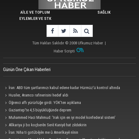
AİLE VE TOPLUM
SAĞLIK
EYLEMLER VE STK
Tüm Hakları Saklıdır © 2008
Ufkumuz Haber
|
Haber Scripti
Günün Öne Çıkan Haberleri
İran: ABD tüm şartlarımızı kabul edene kadar Hürmüz'ü kontrol altında
tutacağız
Husiler, Aramco rafinerisini hedef aldı
Öğrenci affı yürürlüğe girdi: YÖK’ten açıklama
Gaziantep'te 4,5 büyüklüğünde deprem
Muhammed Haci Mahmud: 'Irak için en iyi model konfederal sistem'
Alîkariya ji bo koçberên Serê Kaniyê hat zêdekirin
Îran: Niha ti gotûbêjên me û Amerîkayê nînin