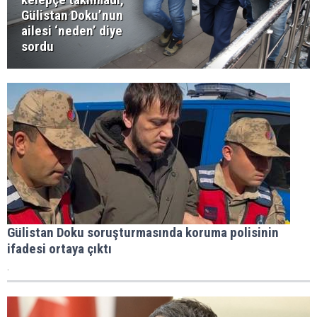
Gülistan Doku’nun
ailesi ‘neden’ diye
sordu
Gülistan Doku soruşturmasında koruma polisinin
ifadesi ortaya çıktı
.