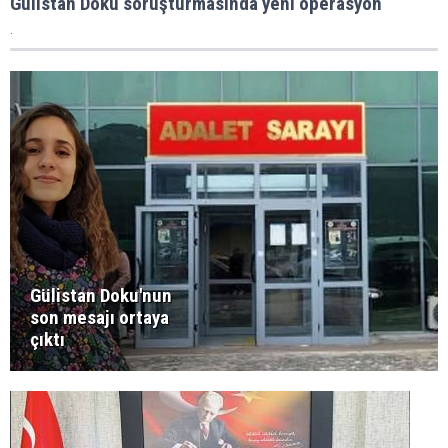
Gülistan Doku soruşturmasında yeni operasyon
.
Gülistan Doku'nun
son mesajı ortaya
çıktı