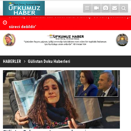
Demirtaş ve Mızraklı’dan Genel Kurul’a mesaj: ‘Bu süreç bölünme ya 
süreci değildir’
Husiler, Aramco rafinerisini hedef aldı
HABERLER
Gülistan Doku Haberleri