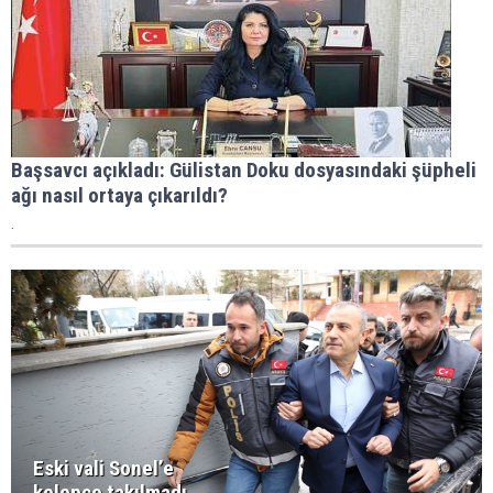
Başsavcı açıkladı: Gülistan Doku dosyasındaki şüpheli
ağı nasıl ortaya çıkarıldı?
.
Eski vali Sonel’e
kelepçe takılmadı,