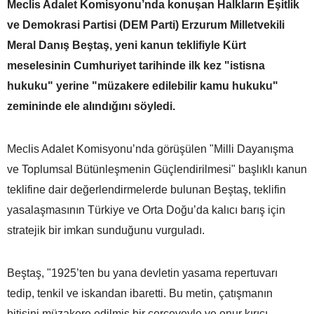
Meclis Adalet Komisyonu’nda konuşan Halkların Eşitlik
ve Demokrasi Partisi (DEM Parti) Erzurum Milletvekili
Meral Danış Beştaş, yeni kanun teklifiyle Kürt
meselesinin Cumhuriyet tarihinde ilk kez "istisna
hukuku" yerine "müzakere edilebilir kamu hukuku"
zemininde ele alındığını söyledi.
Meclis Adalet Komisyonu’nda görüşülen "Milli Dayanışma
ve Toplumsal Bütünleşmenin Güçlendirilmesi" başlıklı kanun
teklifine dair değerlendirmelerde bulunan Beştaş, teklifin
yasalaşmasının Türkiye ve Orta Doğu’da kalıcı barış için
stratejik bir imkan sunduğunu vurguladı.
Beştaş, "1925’ten bu yana devletin yasama repertuvarı
tedip, tenkil ve iskandan ibaretti. Bu metin, çatışmanın
bitişini müzakere edilmiş bir çerçeveyle ve onur kırıcı