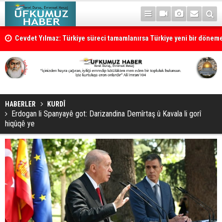
Cevdet Yılmaz: Türkiye süreci tamamlanırsa Türkiye yeni bir dönem
HABERLER
KURDÎ
Erdogan li Spanyayê got: Darizandina Demîrtaş û Kavala li gorî
hiqûqê ye