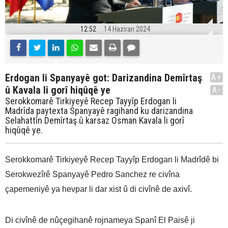
12:52
14 Haziran 2024
Erdogan li Spanyayê got: Darizandina Demîrtaş
A+
û Kavala li gorî hiqûqê ye
A-
Serokkomarê Tirkiyeyê Recep Tayyîp Erdogan li
Madrîda paytexta Spanyayê ragihand ku darizandina
Selahattîn Demîrtaş û karsaz Osman Kavala li gorî
hiqûqê ye.
Serokkomarê Tirkiyeyê Recep Tayyîp Erdogan li Madrîdê bi
Serokwezîrê Spanyayê Pedro Sanchez re civîna
çapemeniyê ya hevpar li dar xist û di civînê de axivî.
Di civînê de nûçegihanê rojnameya Spanî El Paisê ji