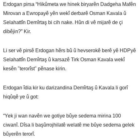
Erdogan pirsa “Hikûmeta we hinek biryarên Dadgeha Mafên
Mirovan a Ewropayê yên wekî derbarê Osman Kavala û
Selahattîn Demîrtaş bi cih nake. Hûn di vê mijarê de çi
dibêjin?” Kir.
Li ser vê pirsê Erdogan hêrs bû û hevserokê berê yê HDPyê
Selahattîn Demîrtaş û karsazê Tirk Osman Kavala wekî
kesên "terorîst" pênase kirin.
Erdogan îdia kir ku darizandina Demîrtaş û Kavala li gorî
hiqûqê ye û got:
“Yek ji wan navên we gotiye bûye sedema mirina 100
ciwanî. Dîsa li başûrrojhilatê welatê me bûye sedema gelek
bûyerên terorî.