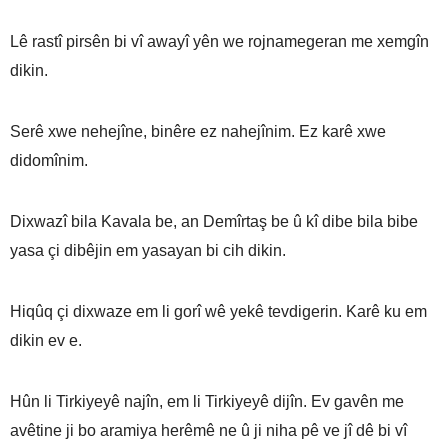
Lê rastî pirsên bi vî awayî yên we rojnamegeran me xemgîn
dikin.
Serê xwe nehejîne, binêre ez nahejînim. Ez karê xwe
didomînim.
Dixwazî bila Kavala be, an Demîrtaş be û kî dibe bila bibe
yasa çi dibêjin em yasayan bi cih dikin.
Hiqûq çi dixwaze em li gorî wê yekê tevdigerin. Karê ku em
dikin ev e.
Hûn li Tirkiyeyê najîn, em li Tirkiyeyê dijîn. Ev gavên me
avêtine ji bo aramiya herêmê ne û ji niha pê ve jî dê bi vî