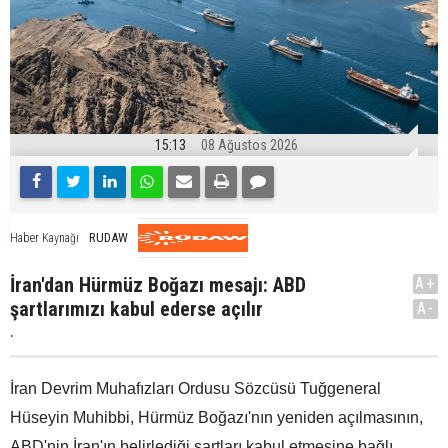
15:13
08 Ağustos 2026
RUDAW
Haber Kaynağı
İran'dan Hürmüz Boğazı mesajı: ABD
A+
şartlarımızı kabul ederse açılır
A-
.
İran Devrim Muhafızları Ordusu Sözcüsü Tuğgeneral
Hüseyin Muhibbi, Hürmüz Boğazı'nın yeniden açılmasının,
ABD'nin İran'ın belirlediği şartları kabul etmesine bağlı