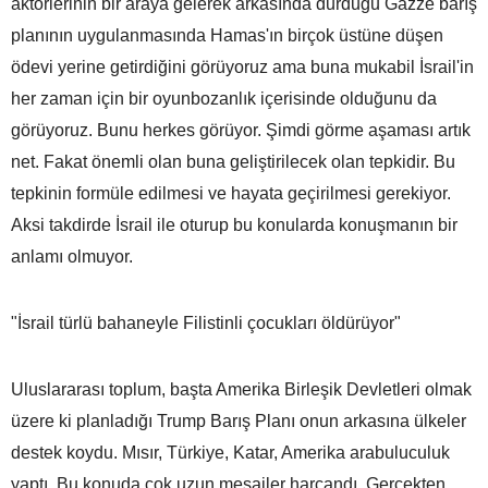
aktörlerinin bir araya gelerek arkasında durduğu Gazze barış
planının uygulanmasında Hamas'ın birçok üstüne düşen
ödevi yerine getirdiğini görüyoruz ama buna mukabil İsrail'in
her zaman için bir oyunbozanlık içerisinde olduğunu da
görüyoruz. Bunu herkes görüyor. Şimdi görme aşaması artık
net. Fakat önemli olan buna geliştirilecek olan tepkidir. Bu
tepkinin formüle edilmesi ve hayata geçirilmesi gerekiyor.
Aksi takdirde İsrail ile oturup bu konularda konuşmanın bir
anlamı olmuyor.
"İsrail türlü bahaneyle Filistinli çocukları öldürüyor"
Uluslararası toplum, başta Amerika Birleşik Devletleri olmak
üzere ki planladığı Trump Barış Planı onun arkasına ülkeler
destek koydu. Mısır, Türkiye, Katar, Amerika arabuluculuk
yaptı. Bu konuda çok uzun mesailer harcandı. Gerçekten