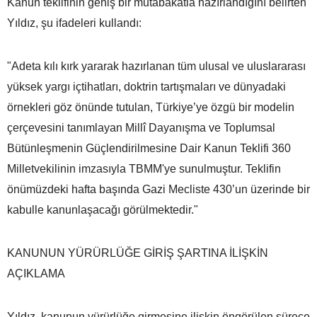
Kanun teklifinin geniş bir mutabakatla hazırlandığını belirten
Yıldız, şu ifadeleri kullandı:
"Adeta kılı kırk yararak hazırlanan tüm ulusal ve uluslararası
yüksek yargı içtihatları, doktrin tartışmaları ve dünyadaki
örnekleri göz önünde tutulan, Türkiye’ye özgü bir modelin
çerçevesini tanımlayan Millî Dayanışma ve Toplumsal
Bütünleşmenin Güçlendirilmesine Dair Kanun Teklifi 360
Milletvekilinin imzasıyla TBMM'ye sunulmuştur. Teklifin
önümüzdeki hafta başında Gazi Mecliste 430’un üzerinde bir
kabulle kanunlaşacağı görülmektedir."
KANUNUN YÜRÜRLÜĞE GİRİŞ ŞARTINA İLİŞKİN
AÇIKLAMA
Yıldız, kanunun yürürlüğe girmesine ilişkin öngörülen sürece