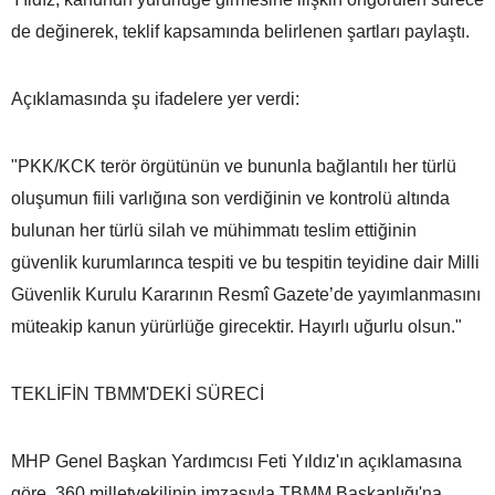
de değinerek, teklif kapsamında belirlenen şartları paylaştı.
Açıklamasında şu ifadelere yer verdi:
"PKK/KCK terör örgütünün ve bununla bağlantılı her türlü
oluşumun fiili varlığına son verdiğinin ve kontrolü altında
bulunan her türlü silah ve mühimmatı teslim ettiğinin
güvenlik kurumlarınca tespiti ve bu tespitin teyidine dair Milli
Güvenlik Kurulu Kararının Resmî Gazete’de yayımlanmasını
müteakip kanun yürürlüğe girecektir. Hayırlı uğurlu olsun."
TEKLİFİN TBMM'DEKİ SÜRECİ
MHP Genel Başkan Yardımcısı Feti Yıldız'ın açıklamasına
göre, 360 milletvekilinin imzasıyla TBMM Başkanlığı'na