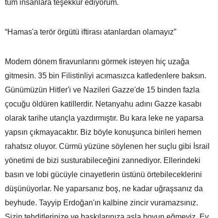
tüm insanlara teşekkür ediyorum.
“Hamas'a terör örgütü iftirası atanlardan olamayız”
Modern dönem firavunlarını görmek isteyen hiç uzağa
gitmesin. 35 bin Filistinliyi acımasızca katledenlere baksın.
Günümüzün Hitler'i ve Nazileri Gazze'de 15 binden fazla
çocuğu öldüren katillerdir. Netanyahu adını Gazze kasabı
olarak tarihe utançla yazdırmıştır. Bu kara leke ne yaparsa
yapsın çıkmayacaktır. Biz böyle konuşunca birileri hemen
rahatsız oluyor. Cürmü yüzüne söylenen her suçlu gibi İsrail
yönetimi de bizi susturabileceğini zannediyor. Ellerindeki
basın ve lobi gücüyle cinayetlerin üstünü örtebileceklerini
düşünüyorlar. Ne yaparsanız boş, ne kadar uğraşsanız da
beyhude. Tayyip Erdoğan'ın kalbine zincir vuramazsınız.
Sizin tehditlerinize ve baskılarınıza asla boyun eğmeyiz. Ey