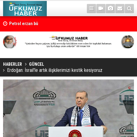
Petrol erzan bû
HABERLER
GÜNCEL
Erdoğan: İsrail'le artık ilişkilerimizi kestik kesiyoruz