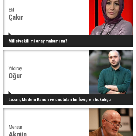
Elif
Çakır
Milletvekili mi onay makamı mı?
Yıldıray
Oğur
Lozan, Medeni Kanun ve unutulan bir İsviçreli hukukçu
Mensur
Akgün