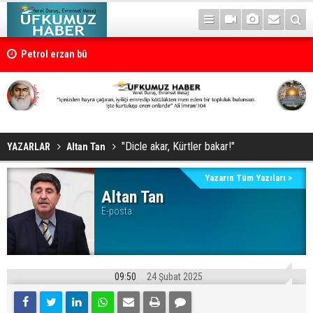
Petrol erzan bû
"Dicle akar, Kürtler bakar!"
YAZARLAR
Altan Tan
Yazarın Tüm Yazıları >
Altan Tan
E-posta:
09:50
24 Şubat 2025