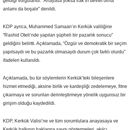
geldiği vurgulandı. “Anayasa yoksa Irak’ın devlet olma
anlamı da boşalır” denildi.
KDP ayrıca, Muhammed Samaan’ın Kerkük valiliğine
“Rashid Oteli’nde yapılan şüpheli bir pazarlık sonucu”
geldiğini belirtti. Açıklamada, “Özgür ve demokratik bir seçim
yapılsaydı ve bu pazarlık olmasaydı durum çok farklı olurdu”
ifadeleri kullanıldı.
Açıklamada, bu tür söylemlerin Kerkük’teki bileşenlere
hizmet etmediği, aksine birlik ve kardeşliği zedelemeye, fitne
çıkarmaya ve sorunları derinleştirmeye yönelik uygunsuz bir
girişim olduğu kaydedildi.
KDP, Kerkük Valisi’ne ve tüm sorumlulara anayasaya ve
Kerkük halkının haklarına saygı göstermeleri, akılcı