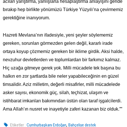
acıları yarıştırma, yanlışlarla hesaplaştırma anlayışını geride
bırakıp hep birlikte yönümüzü Türkiye Yüzyılı’na çevirmemiz
gerektiğine inanıyorum.
Hazreti Mevlana’nın ifadesiyle, yeni şeyler söylememiz
gereken, sorunları görmezden gelen değil, kararlı irade
ortaya koyup çözmemiz gereken bir iklime girdik. Aksi halde,
nevzuhur devletlerden ve toplumlardan bir farkımız kalmaz.
Hiç uzağa gitmeye gerek yok. Milli mücadele tek başına bu
halkın en zor şartlarda bile neler yapabileceğinin en güzel
timsalidir. Aziz milletim, değerli misafirler, milli mücadelede
asker sayısı, ekonomik güç, silah, teçhizat, ulaşım ve
istihbarat imkanları bakımından üstün olan taraf işgalcilerdi.
Ama Allah’ın nusret ve inayetiyle zaferi kazanan biz olduk.””
,
Etiketler :
Cumhurbaşkanı Erdoğan
Bahçeliye destek