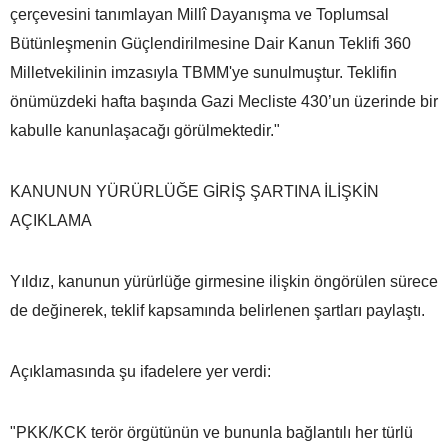
çerçevesini tanımlayan Millî Dayanışma ve Toplumsal
Bütünleşmenin Güçlendirilmesine Dair Kanun Teklifi 360
Milletvekilinin imzasıyla TBMM'ye sunulmuştur. Teklifin
önümüzdeki hafta başında Gazi Mecliste 430’un üzerinde bir
kabulle kanunlaşacağı görülmektedir."
KANUNUN YÜRÜRLÜĞE GİRİŞ ŞARTINA İLİŞKİN
AÇIKLAMA
Yıldız, kanunun yürürlüğe girmesine ilişkin öngörülen sürece
de değinerek, teklif kapsamında belirlenen şartları paylaştı.
Açıklamasında şu ifadelere yer verdi:
"PKK/KCK terör örgütünün ve bununla bağlantılı her türlü