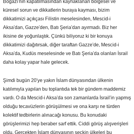
Boğazı'nın kapatılmasından kaynaklanan bölgesel ve
küresel sorun ve dikkatlerin buraya kayması, bizim
dikkatimizi açıkçası Filistin meselesinden, Mescid-i
Aksa'dan, Gazze'den, Batı Şeria'dan ayırmadı. Biz her
ikisine de yoğunlaştık. Çünkü biliyoruz ki bir konuya
dikkatimizi dağıtırsak, diğer taraftan Gazze'de, Mescid-i
Aksa'da, Kudüs meselesinde ve Batı Şeria'da olanları İsrail
daha kolay yapar hale gelecek.
Şimdi bugün 20'ye yakın İslam dünyasından ülkenin
katılımıyla yapılan bu toplantıda tek bir gündem maddemiz
vardı. O da Mescid-i Aksa'da son zamanlarda İsrail'in yapmış
olduğu tecavüzlerin görüşülmesi ve ona karşı ne türden
kolektif tedbirlerin alınacağı konusu. Bu konudaki
görüşlerimizi hep beraber sarf ettik. Ciddi görüş alışverişleri
oldu. Gerçekten İslam dünyasının seçkin ülkeleri bu