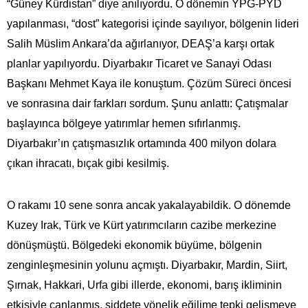
“Güney Kürdistan” diye anılıyordu. O dönemin YPG-PYD
yapılanması, “dost” kategorisi içinde sayılıyor, bölgenin lideri
Salih Müslim Ankara’da ağırlanıyor, DEAŞ’a karşı ortak
planlar yapılıyordu. Diyarbakır Ticaret ve Sanayi Odası
Başkanı Mehmet Kaya ile konuştum. Çözüm Süreci öncesi
ve sonrasına dair farkları sordum. Şunu anlattı: Çatışmalar
başlayınca bölgeye yatırımlar hemen sıfırlanmış.
Diyarbakır’ın çatışmasızlık ortamında 400 milyon dolara
çıkan ihracatı, bıçak gibi kesilmiş.
O rakamı 10 sene sonra ancak yakalayabildik. O dönemde
Kuzey Irak, Türk ve Kürt yatırımcıların cazibe merkezine
dönüşmüştü. Bölgedeki ekonomik büyüme, bölgenin
zenginleşmesinin yolunu açmıştı. Diyarbakır, Mardin, Siirt,
Şırnak, Hakkari, Urfa gibi illerde, ekonomi, barış ikliminin
etkisiyle canlanmış, şiddete yönelik eğilime tepki gelişmeye