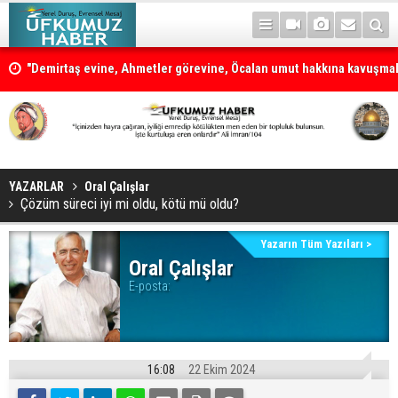
"Demirtaş evine, Ahmetler görevine, Öcalan umut hakkına kavuşmal
Çerçeve yasanın teklifinin kapsamı ve maddelerin tamamı
YAZARLAR
Oral Çalışlar
Çözüm süreci iyi mi oldu, kötü mü oldu?
Yazarın Tüm Yazıları >
Oral Çalışlar
E-posta:
16:08
22 Ekim 2024