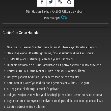
Tüm Hakları Saklıdır © 2008
Ufkumuz Haber
|
Haber Scripti
Günün Öne Çıkan Haberleri
Öze Dönüş Hareketi’nin Kurumsal İnternet Sitesi Yayın Hayatına Başladı
"Demirtaş evine, Ahmetler görevine, Öcalan umut hakkına kavuşmalı"
TBMM Başkanı Kurtulmuş "çerçeve yasayı" imzaladı
Husiler: Kızıldeniz'de Suudi Arabistan'a ait petrol tankeri balistik füzelerle
hedef alındı
Reuters: ABD’nin Uzun Menzilli Füze Stokları Tükenmek Üzere
Çerçeve yasanın teklifinin kapsamı ve maddelerin tamamı
Katil İsrail'in Gazze'ye saldırılarında şehit sayısı 73 bin 381'e çıktı
Süreç yasa teklifi bugün Meclis'e geliyor
Bahçeli: Attığımız imza bin yıllık kardeşliği tescilledi, Demirtaş evine dönsün
Bayraktar: Irak, Türkiye'nin 1 milyon varillik petrol ihtiyacını karşılamaya hazır
Çözüm sürecine itiraz bildirisi