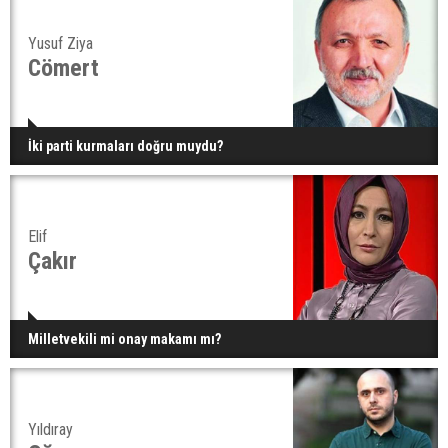
Yusuf Ziya
Cömert
İki parti kurmaları doğru muydu?
Elif
Çakır
Milletvekili mi onay makamı mı?
Yıldıray