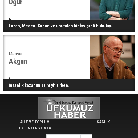
Oğur
Lozan, Medeni Kanun ve unutulan bir İsviçreli hukukçu
Mensur
Akgün
İnsanlık kazanımlarını yitirirken...
AİLE VE TOPLUM
SAĞLIK
EYLEMLER VE STK