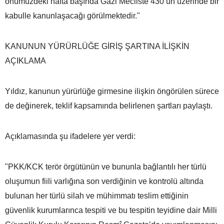
önümüzdeki hafta başında Gazi Mecliste 430’un üzerinde bir
kabulle kanunlaşacağı görülmektedir."
KANUNUN YÜRÜRLÜĞE GİRİŞ ŞARTINA İLİŞKİN
AÇIKLAMA
Yıldız, kanunun yürürlüğe girmesine ilişkin öngörülen sürece
de değinerek, teklif kapsamında belirlenen şartları paylaştı.
Açıklamasında şu ifadelere yer verdi:
"PKK/KCK terör örgütünün ve bununla bağlantılı her türlü
oluşumun fiili varlığına son verdiğinin ve kontrolü altında
bulunan her türlü silah ve mühimmatı teslim ettiğinin
güvenlik kurumlarınca tespiti ve bu tespitin teyidine dair Milli