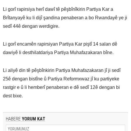
Li gorî rapirsiya herî dawî tê pêşbînîkirin Partiya Kar a
Brîtanyayê ku li dijî şandina penaberan a bo Rwandayê ye ji
sedî 44ê dengan werdigire.
Li gorî encamên rapirsiyan Partiya Kar piştî 14 salan dê
dawiyê li desthilatdariya Partiya Muhafazakaran bîne.
Li aliyê din tê pêşbînkirin Partiya Muhafazakaran jî ji sedî
25ê dengan bistîne û Partiya Reformxwaz jî ku partiyeke
rastgir e û li hemberî penaberan e dê sedî 12ê dengan bi
dest bixe.
HABERE
YORUM KAT