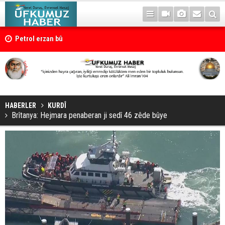
Petrol erzan bû
HABERLER
KURDÎ
Brîtanya: Hejmara penaberan ji sedî 46 zêde bûye