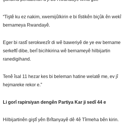
“Tiştê ku ez nakim, xwemijûlkirin e bi lîstikên biçûk ên wekî
bernameya Rwandayê.
Eger bi rastî serokwezîr di wê baweriyê de ye ew bername
serkeftî dibe, berî bicihkirina wê bernameyê hilbijartin
ranedigihand.
Tenê îsal 11 hezar kes bi beleman hatine welatê me, ev jî
hejmareke rekor e.”
Li gorî rapirsiyan dengên Partiya Kar ji sedî 44 e
Hilbijartinên giştî yên Brîtanyayê dê 4ê Tîrmeha bên kirin.