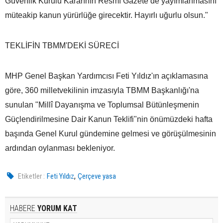
Güvenlik Kurulu Kararının Resmî Gazete’de yayımlanmasını
müteakip kanun yürürlüğe girecektir. Hayırlı uğurlu olsun."
TEKLİFİN TBMM'DEKİ SÜRECİ
MHP Genel Başkan Yardımcısı Feti Yıldız'ın açıklamasına
göre, 360 milletvekilinin imzasıyla TBMM Başkanlığı'na
sunulan "Millî Dayanışma ve Toplumsal Bütünleşmenin
Güçlendirilmesine Dair Kanun Teklifi"nin önümüzdeki hafta
başında Genel Kurul gündemine gelmesi ve görüşülmesinin
ardından oylanması bekleniyor.
,
Etiketler :
Feti Yıldız
Çerçeve yasa
HABERE
YORUM KAT