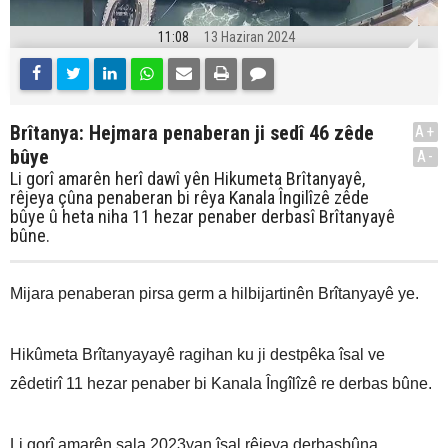
11:08
13 Haziran 2024
Brîtanya: Hejmara penaberan ji sedî 46 zêde
A+
bûye
A-
Li gorî amarên herî dawî yên Hikumeta Brîtanyayê,
rêjeya çûna penaberan bi rêya Kanala Îngilîzê zêde
bûye û heta niha 11 hezar penaber derbasî Brîtanyayê
bûne.
Mijara penaberan pirsa germ a hilbijartinên Brîtanyayê ye.
Hikûmeta Brîtanyayayê ragihan ku ji destpêka îsal ve
zêdetirî 11 hezar penaber bi Kanala Îngîlîzê re derbas bûne.
Li gorî amarên sala 2023yan îsal rêjeya derbasbûna