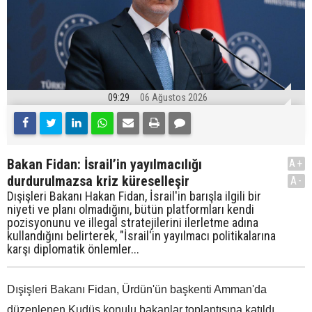
09:29
06 Ağustos 2026
Bakan Fidan: İsrail’in yayılmacılığı
A+
durdurulmazsa kriz küreselleşir
A-
Dışişleri Bakanı Hakan Fidan, İsrail'in barışla ilgili bir
niyeti ve planı olmadığını, bütün platformları kendi
pozisyonunu ve illegal stratejilerini ilerletme adına
kullandığını belirterek, "İsrail'in yayılmacı politikalarına
karşı diplomatik önlemler...
Dışişleri Bakanı Fidan, Ürdün'ün başkenti Amman'da
düzenlenen Kudüs konulu bakanlar toplantısına katıldı.