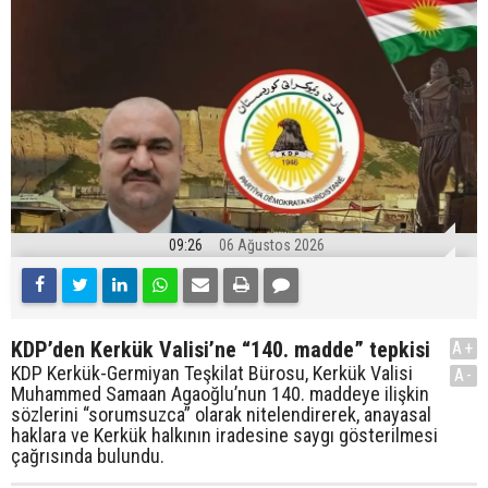
09:26
06 Ağustos 2026
KDP’den Kerkük Valisi’ne “140. madde” tepkisi
A+
KDP Kerkük-Germiyan Teşkilat Bürosu, Kerkük Valisi
A-
Muhammed Samaan Agaoğlu’nun 140. maddeye ilişkin
sözlerini “sorumsuzca” olarak nitelendirerek, anayasal
haklara ve Kerkük halkının iradesine saygı gösterilmesi
çağrısında bulundu.