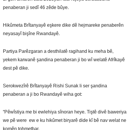
penaberan ji sedî 46 zêde bûye.
Hikûmeta Brîtanyayê eşkere dike dê hejmareke penaberên
neyasayî bişîne Rwandayê.
Partiya Parêzgaran a desthilatê ragihand ku meha bê,
yekem karwanê şandina penaberan ji bo wî welatê Afrîkayê
dest pê dike.
Serokwezîrê Brîtanyayê Rishi Sunak li ser şandina
penaberan a ji bo Rwandayê wiha got:
“Pêwîstiya me bi ewlehiya sînoran heye. Tiştê divê baweriya
we pê were ew e ku hikûmet biryarê dide kî bê nav welat ne
komên tohmetbar.